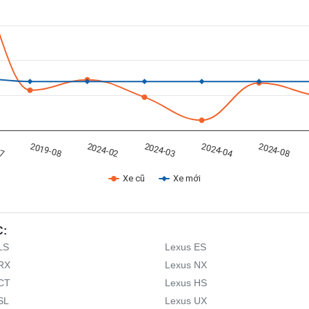
2024-02
2024-08
2019-08
2024-04
07
2024-03
Xe cũ
Xe mới
C:
LS
Lexus ES
RX
Lexus NX
CT
Lexus HS
SL
Lexus UX