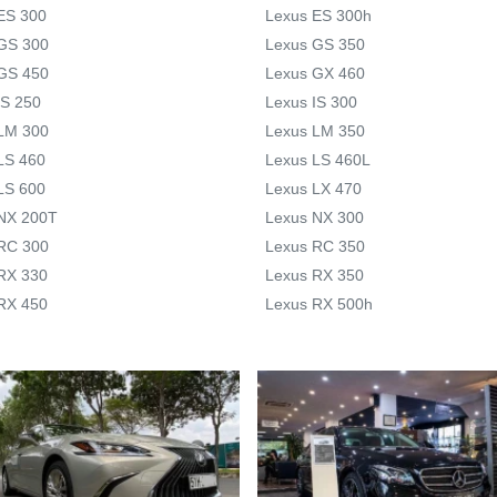
ES 300
Lexus ES 300h
GS 300
Lexus GS 350
GS 450
Lexus GX 460
IS 250
Lexus IS 300
LM 300
Lexus LM 350
LS 460
Lexus LS 460L
LS 600
Lexus LX 470
NX 200T
Lexus NX 300
RC 300
Lexus RC 350
RX 330
Lexus RX 350
RX 450
Lexus RX 500h