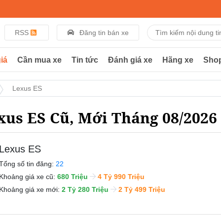
RSS
Đăng tin bán xe
iá
Cần mua xe
Tin tức
Đánh giá xe
Hãng xe
Sho
Lexus ES
xus ES Cũ, Mới Tháng 08/2026
Lexus ES
Tổng số tin đăng:
22
Khoảng giá xe cũ:
680 Triệu
4 Tỷ 990 Triệu
Khoảng giá xe mới:
2 Tỷ 280 Triệu
2 Tỷ 499 Triệu