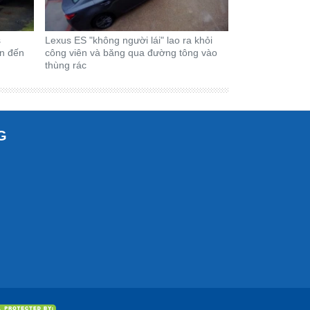
s
Lexus ES "không người lái" lao ra khỏi
ân đến
công viên và băng qua đường tông vào
thùng rác
G