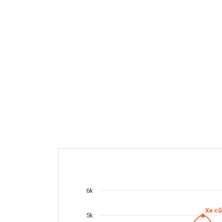
6k
Xe cũ
5k