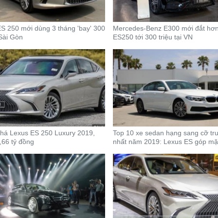
S 250 mới dùng 3 tháng 'bay' 300
Mercedes-Benz E300 mới đắt hơ
 Sài Gòn
ES250 tới 300 triệu tại VN
há Lexus ES 250 Luxury 2019,
Top 10 xe sedan hạng sang cỡ tru
1,66 tỷ đồng
nhất năm 2019: Lexus ES góp mặ