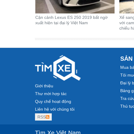
Cận cảnh Lexus ES 250 2019 bất ngờ
Xế san
xuất hiện tại đại lý Việt Nam
với cam
chiếu h
SẢN
Mua bá
Tôi mu
Đại lý 
Giới thiệu
Bảng gi
Thư mời hợp tác
Tra cứ
Quy chế hoạt động
Thủ tụ
Liên hệ với chúng tôi
RSS
Tìm Xe Việt Nam