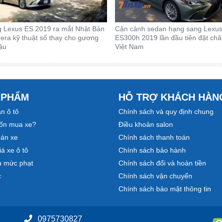
g Lexus ES 2019 ra mắt Nhật Bản
Cận cảnh sedan hạng sang Lexu
era kỹ thuật số thay cho gương
ES300h 2019 lần đầu tiên đặt ch
ậu
Việt Nam
 PHẨM
HỖ TRỢ KHÁCH HÀN
n ô tô
Chính sách và quy định chung
ốn mua xe?
Điều khoản salon
bán xe
Chính sách thanh toán
á xe ô tô
Chính sách bảo hành
u mức phạt
Chính sách đổi và hoàn tiền
c
Chính sách vận chuyển
Chính sách bảo mật thông tin
0975730827