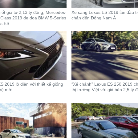
ốt giá từ 2,13 tỷ đồng, Mercedes-
Xe sang Lexus ES 2019 lần đầu ti
-Class 2019 đe dọa BMW 5-Series
chân đến Đông Nam Á
us ES
S 2019 lộ diện với thiết kế giống
“Xế chảnh” Lexus ES 250 2019 c
hệ mới
thị trường Việt với giá bán 2,5 tỷ 