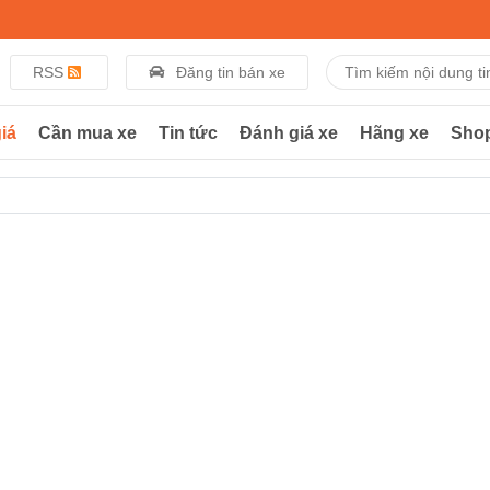
RSS
Đăng tin bán xe
iá
Cần mua xe
Tin tức
Đánh giá xe
Hãng xe
Sho