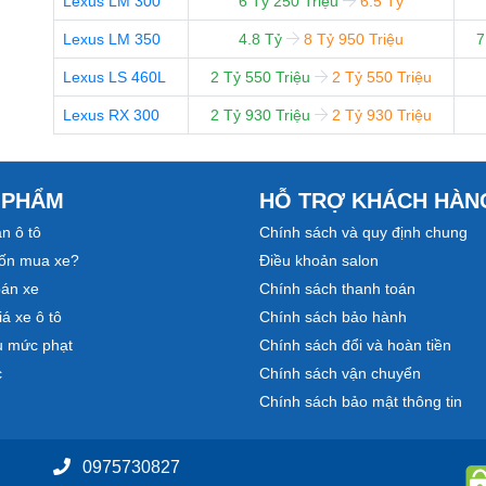
Lexus LM 300
6 Tỷ 250 Triệu
6.5 Tỷ
Lexus LM 350
4.8 Tỷ
8 Tỷ 950 Triệu
7
Lexus LS 460L
2 Tỷ 550 Triệu
2 Tỷ 550 Triệu
Lexus RX 300
2 Tỷ 930 Triệu
2 Tỷ 930 Triệu
 PHẨM
HỖ TRỢ KHÁCH HÀN
n ô tô
Chính sách và quy định chung
ốn mua xe?
Điều khoản salon
bán xe
Chính sách thanh toán
á xe ô tô
Chính sách bảo hành
u mức phạt
Chính sách đổi và hoàn tiền
c
Chính sách vận chuyển
Chính sách bảo mật thông tin
0975730827