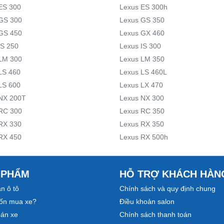
ES 300
Lexus ES 300h
GS 300
Lexus GS 350
GS 450
Lexus GX 460
IS 250
Lexus IS 300
LM 300
Lexus LM 350
LS 460
Lexus LS 460L
LS 600
Lexus LX 470
NX 200T
Lexus NX 300
RC 300
Lexus RC 350
RX 330
Lexus RX 350
RX 450
Lexus RX 500h
 PHẨM
HỖ TRỢ KHÁCH HÀN
n ô tô
Chính sách và quy định chung
ốn mua xe?
Điều khoản salon
bán xe
Chính sách thanh toán