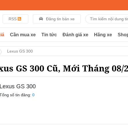
RSS
Đăng tin bán xe
iá
Cần mua xe
Tin tức
Đánh giá xe
Hãng xe
Sho
Lexus GS 300
xus GS 300 Cũ, Mới Tháng 08/
Lexus GS 300
Tổng số tin đăng:
0