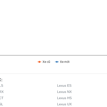
Xe cũ
Xe mới
C:
LS
Lexus ES
RX
Lexus NX
CT
Lexus HS
SL
Lexus UX