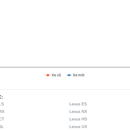
Xe cũ
Xe mới
C:
LS
Lexus ES
RX
Lexus NX
CT
Lexus HS
SL
Lexus UX