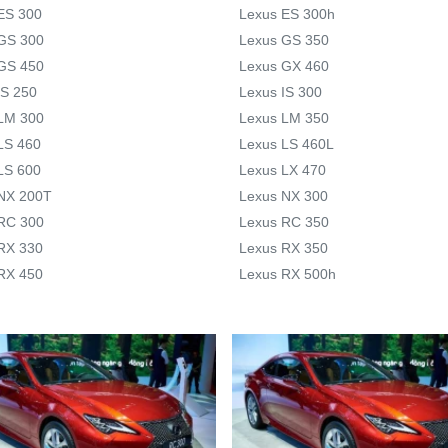
ES 300
Lexus ES 300h
GS 300
Lexus GS 350
GS 450
Lexus GX 460
IS 250
Lexus IS 300
LM 300
Lexus LM 350
LS 460
Lexus LS 460L
LS 600
Lexus LX 470
NX 200T
Lexus NX 300
RC 300
Lexus RC 350
RX 330
Lexus RX 350
RX 450
Lexus RX 500h