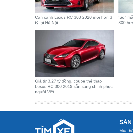
Cận cảnh Lexus RC 300 2020 mới hơn 3
'Soi' m
tỷ tại Hà Nội
300 hơn
Giá từ 3,27 tỷ đồng, coupe thể thao
Lexus RC 300 2019 sẵn sàng chinh phục
người Việt
SẢN
Mua bá