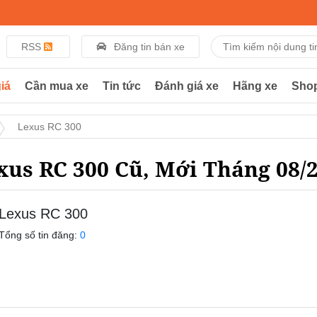
RSS
Đăng tin bán xe
iá
Cần mua xe
Tin tức
Đánh giá xe
Hãng xe
Sho
Lexus RC 300
xus RC 300 Cũ, Mới Tháng 08/
Lexus RC 300
Tổng số tin đăng:
0