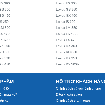
ES 300
Lexus ES 300h
GS 300
Lexus GS 350
GS 450
Lexus GX 460
IS 250
Lexus IS 300
LM 300
Lexus LM 350
LS 460
Lexus LS 460L
LS 600
Lexus LX 470
NX 200T
Lexus NX 300
RC 300
Lexus RC 350
RX 330
Lexus RX 350
RX 450
Lexus RX 500h
 PHẨM
HỖ TRỢ KHÁCH HÀN
n ô tô
Chính sách và quy định chung
ốn mua xe?
Điều khoản salon
bán xe
Chính sách thanh toán