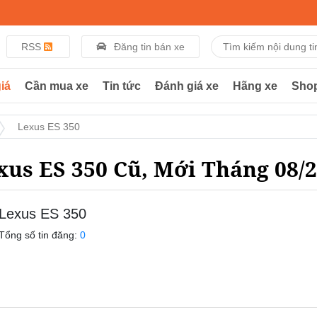
RSS
Đăng tin bán xe
iá
Cần mua xe
Tin tức
Đánh giá xe
Hãng xe
Sho
Lexus ES 350
xus ES 350 Cũ, Mới Tháng 08/
Lexus ES 350
Tổng số tin đăng:
0