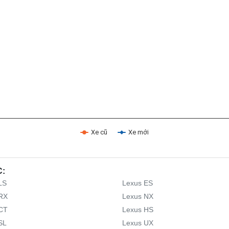
Xe cũ
Xe mới
C:
LS
Lexus ES
RX
Lexus NX
CT
Lexus HS
SL
Lexus UX