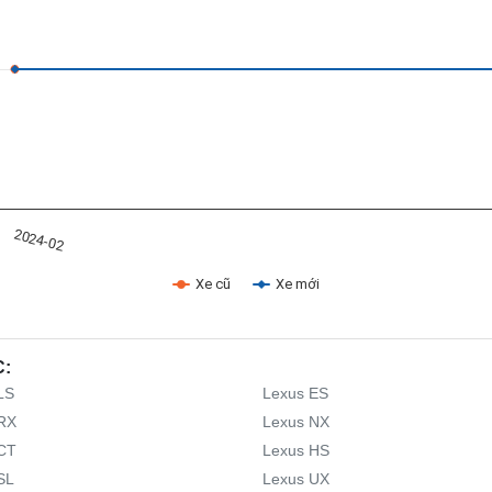
2024-02
Xe cũ
Xe mới
C:
LS
Lexus ES
RX
Lexus NX
CT
Lexus HS
SL
Lexus UX