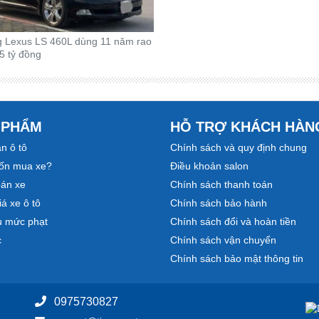
g Lexus LS 460L dùng 11 năm rao
5 tỷ đồng
 PHẨM
HỖ TRỢ KHÁCH HÀN
n ô tô
Chính sách và quy định chung
ốn mua xe?
Điều khoản salon
bán xe
Chính sách thanh toán
á xe ô tô
Chính sách bảo hành
u mức phạt
Chính sách đổi và hoàn tiền
c
Chính sách vận chuyển
Chính sách bảo mật thông tin
0975730827