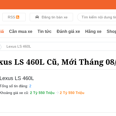
RSS
Đăng tin bán xe
iá
Cần mua xe
Tin tức
Đánh giá xe
Hãng xe
Sho
Lexus LS 460L
xus LS 460L Cũ, Mới Tháng 08
Lexus LS 460L
Tổng số tin đăng:
2
Khoảng giá xe cũ:
2 Tỷ 550 Triệu
2 Tỷ 550 Triệu