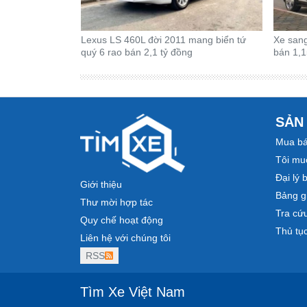
Lexus LS 460L đời 2011 mang biển tứ
Xe san
quý 6 rao bán 2,1 tỷ đồng
bán 1,1
SẢN
Mua bá
Tôi mu
Đại lý 
Giới thiệu
Bảng gi
Thư mời hợp tác
Tra cứ
Quy chế hoạt động
Thủ tụ
Liên hệ với chúng tôi
RSS
Tìm Xe Việt Nam