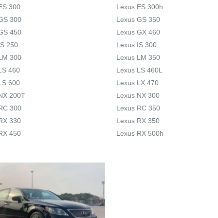
ES 300
Lexus ES 300h
GS 300
Lexus GS 350
GS 450
Lexus GX 460
IS 250
Lexus IS 300
LM 300
Lexus LM 350
LS 460
Lexus LS 460L
LS 600
Lexus LX 470
NX 200T
Lexus NX 300
RC 300
Lexus RC 350
RX 330
Lexus RX 350
RX 450
Lexus RX 500h