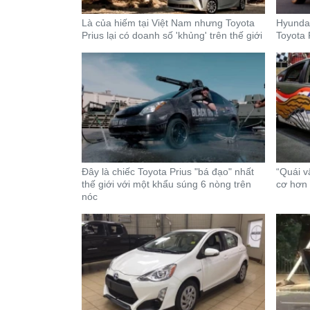
Là của hiếm tại Việt Nam nhưng Toyota
Hyundai
Prius lại có doanh số 'khủng' trên thế giới
Toyota 
Đây là chiếc Toyota Prius "bá đạo" nhất
“Quái v
thế giới với một khẩu súng 6 nòng trên
cơ hơn 
nóc