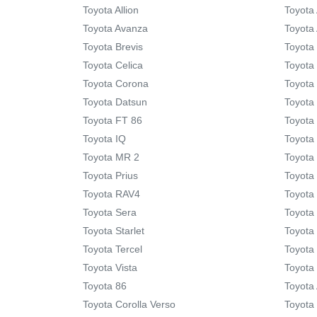
Toyota Allion
Toyota
Toyota Avanza
Toyota
Toyota Brevis
Toyota
Toyota Celica
Toyota
Toyota Corona
Toyota
Toyota Datsun
Toyota
Toyota FT 86
Toyota
Toyota IQ
Toyota 
Toyota MR 2
Toyota 
Toyota Prius
Toyota
Toyota RAV4
Toyota
Toyota Sera
Toyota
Toyota Starlet
Toyota
Toyota Tercel
Toyota
Toyota Vista
Toyota
Toyota 86
Toyota
Toyota Corolla Verso
Toyota