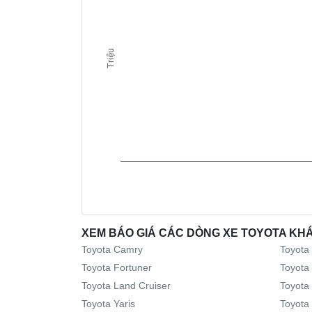
Triệu
XEM BÁO GIÁ CÁC DÒNG XE TOYOTA KH
Toyota Camry
Toyota
Toyota Fortuner
Toyota
Toyota Land Cruiser
Toyota
Toyota Yaris
Toyota 