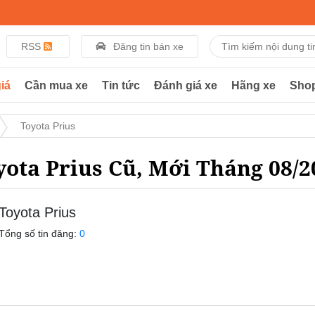
RSS
Đăng tin bán xe
iá
Cần mua xe
Tin tức
Đánh giá xe
Hãng xe
Sho
Toyota Prius
yota Prius Cũ, Mới Tháng 08/2
Toyota Prius
Tổng số tin đăng:
0