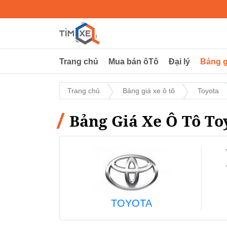
Trang chủ
Mua bán ôTô
Đại lý
Bảng g
Trang chủ
Bảng giá xe ô tô
Toyota
Bảng Giá Xe Ô Tô To
TOYOTA