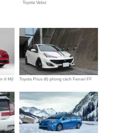
Toyota Veloz
ăm ở Mỹ
Toyota Prius độ phong cách Ferrari FF