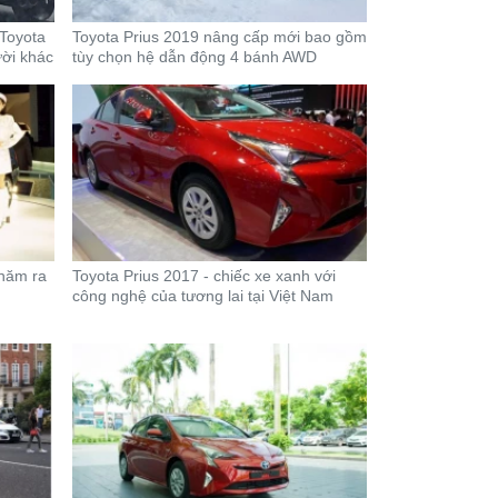
 Toyota
Toyota Prius 2019 nâng cấp mới bao gồm
ười khác
tùy chọn hệ dẫn động 4 bánh AWD
 năm ra
Toyota Prius 2017 - chiếc xe xanh với
công nghệ của tương lai tại Việt Nam