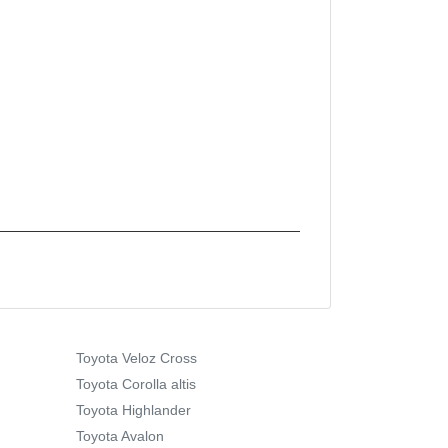
Toyota Veloz Cross
Toyota Corolla altis
Toyota Highlander
Toyota Avalon