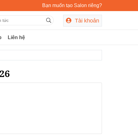
Bạn muốn tạo Salon riêng?
Tài khoản
p
Liên hệ
026