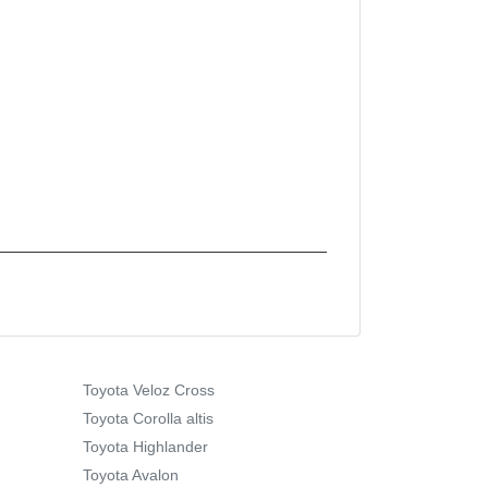
Toyota Veloz Cross
Toyota Corolla altis
Toyota Highlander
Toyota Avalon