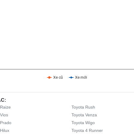
Xe cũ
Xe mới
ÁC:
 Raize
Toyota Rush
 Vios
Toyota Venza
 Prado
Toyota Wigo
Hilux
Toyota 4 Runner