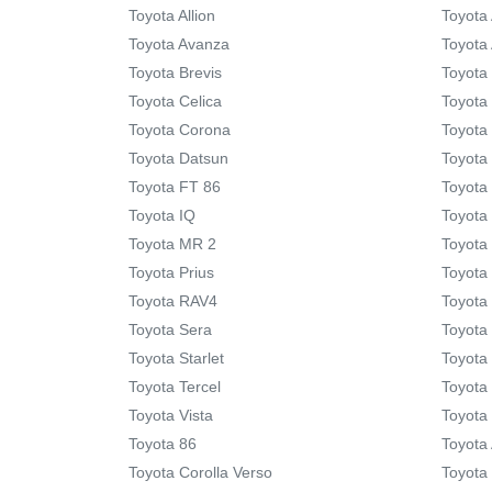
Toyota Allion
Toyota
Toyota Avanza
Toyota
Toyota Brevis
Toyota
Toyota Celica
Toyota
Toyota Corona
Toyota
Toyota Datsun
Toyota
Toyota FT 86
Toyota
Toyota IQ
Toyota 
Toyota MR 2
Toyota 
Toyota Prius
Toyota
Toyota RAV4
Toyota
Toyota Sera
Toyota
Toyota Starlet
Toyota
Toyota Tercel
Toyota
Toyota Vista
Toyota
Toyota 86
Toyota
Toyota Corolla Verso
Toyota