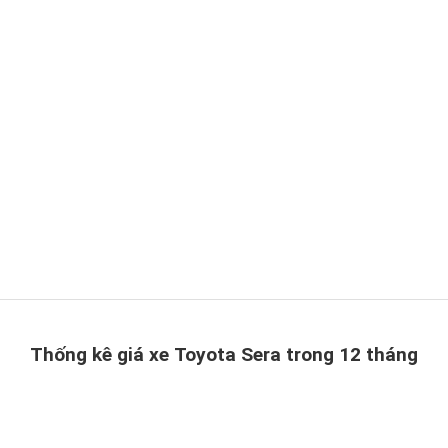
Thống kê giá xe Toyota Sera trong 12 tháng