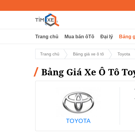
Trang chủ
Mua bán ôTô
Đại lý
Bảng g
Trang chủ
Bảng giá xe ô tô
Toyota
Bảng Giá Xe Ô Tô To
TOYOTA