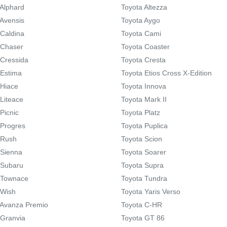
 Alphard
Toyota Altezza
 Avensis
Toyota Aygo
 Caldina
Toyota Cami
 Chaser
Toyota Coaster
 Cressida
Toyota Cresta
 Estima
Toyota Etios Cross X-Edition
 Hiace
Toyota Innova
Liteace
Toyota Mark II
Picnic
Toyota Platz
 Progres
Toyota Puplica
 Rush
Toyota Scion
 Sienna
Toyota Soarer
 Subaru
Toyota Supra
 Townace
Toyota Tundra
 Wish
Toyota Yaris Verso
 Avanza Premio
Toyota C-HR
 Granvia
Toyota GT 86