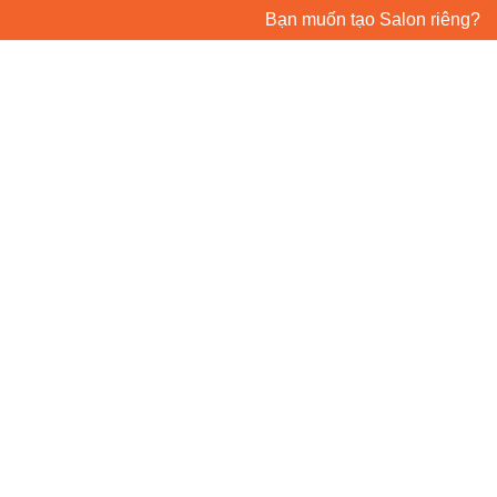
Bạn muốn tạo Salon riêng?