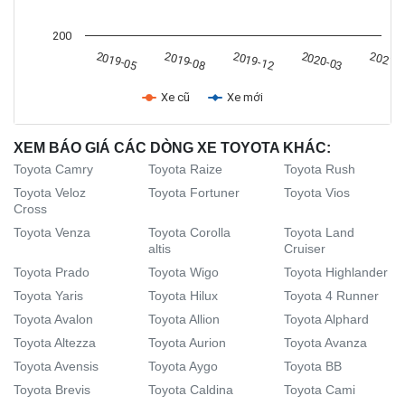
200
2019-12
2019-08
2021-
2019-05
2020-03
Xe cũ
Xe mới
XEM BÁO GIÁ CÁC DÒNG XE TOYOTA KHÁC:
Toyota Camry
Toyota Raize
Toyota Rush
Toyota Veloz
Toyota Fortuner
Toyota Vios
Cross
Toyota Venza
Toyota Corolla
Toyota Land
altis
Cruiser
Toyota Prado
Toyota Wigo
Toyota Highlander
Toyota Yaris
Toyota Hilux
Toyota 4 Runner
Toyota Avalon
Toyota Allion
Toyota Alphard
Toyota Altezza
Toyota Aurion
Toyota Avanza
Toyota Avensis
Toyota Aygo
Toyota BB
Toyota Brevis
Toyota Caldina
Toyota Cami