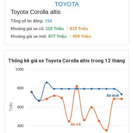
TOYOTA
Toyota Corolla altis
Tổng số tin đăng:
194
Khoảng giá xe cũ:
115 Triệu
819 Triệu
Khoảng giá xe mới:
677 Triệu
859 Triệu
Thống kê giá xe Toyota Corolla altis trong 12 tháng
1000
800
Xe mới
Triệu
600
Xe cũ
400