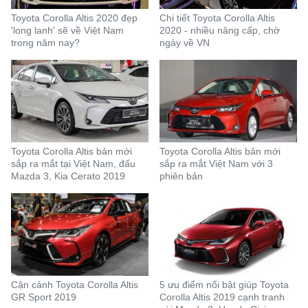
Toyota Corolla Altis 2020 đẹp
Chi tiết Toyota Corolla Altis
'long lanh' sẽ về Việt Nam
2020 - nhiều nâng cấp, chờ
trong năm nay?
ngày về VN
Toyota Corolla Altis bản mới
Toyota Corolla Altis bản mới
sắp ra mắt tại Việt Nam, đấu
sắp ra mắt Việt Nam với 3
Mazda 3, Kia Cerato 2019
phiên bản
Cận cảnh Toyota Corolla Altis
5 ưu điểm nổi bật giúp Toyota
GR Sport 2019
Corolla Altis 2019 cạnh tranh