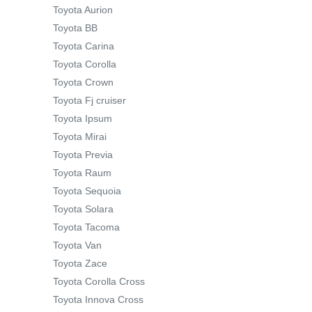
Toyota Aurion
Toyota BB
Toyota Carina
Toyota Corolla
Toyota Crown
Toyota Fj cruiser
Toyota Ipsum
Toyota Mirai
Toyota Previa
Toyota Raum
Toyota Sequoia
Toyota Solara
Toyota Tacoma
Toyota Van
Toyota Zace
Toyota Corolla Cross
Toyota Innova Cross