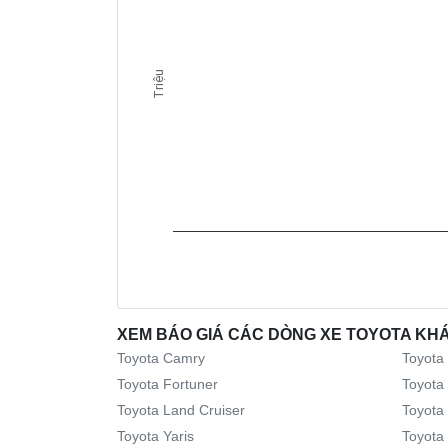
Triệu
XEM BÁO GIÁ CÁC DÒNG XE TOYOTA KH
Toyota Camry
Toyota
Toyota Fortuner
Toyota
Toyota Land Cruiser
Toyota
Toyota Yaris
Toyota 