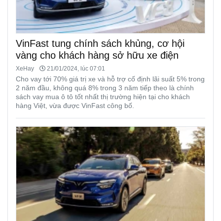
VinFast tung chính sách khủng, cơ hội
vàng cho khách hàng sở hữu xe điện
XeHay
21/01/2024, lúc 07:01
Cho vay tới 70% giá trị xe và hỗ trợ cố định lãi suất 5% trong
2 năm đầu, không quá 8% trong 3 năm tiếp theo là chính
sách vay mua ô tô tốt nhất thị trường hiện tại cho khách
hàng Việt, vừa được VinFast công bố.