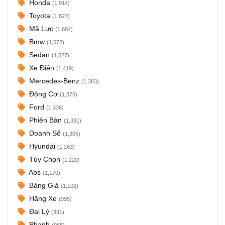
Honda
(1,914)
Toyota
(1,827)
Mã Lực
(1,684)
Bmw
(1,572)
Sedan
(1,527)
Xe Điện
(1,419)
Mercedes-Benz
(1,383)
Động Cơ
(1,375)
Ford
(1,336)
Phiên Bản
(1,331)
Doanh Số
(1,305)
Hyundai
(1,263)
Tùy Chọn
(1,220)
Abs
(1,170)
Bảng Giá
(1,102)
Hãng Xe
(995)
Đại Lý
(991)
Phanh
(965)