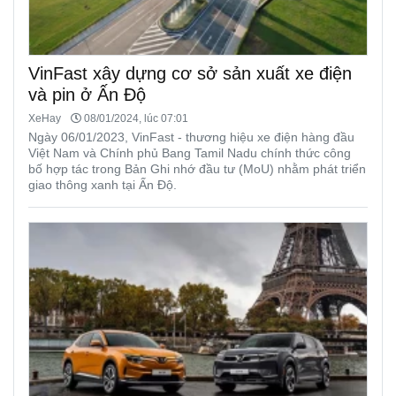
VinFast xây dựng cơ sở sản xuất xe điện
và pin ở Ấn Độ
XeHay
08/01/2024, lúc 07:01
Ngày 06/01/2023, VinFast - thương hiệu xe điện hàng đầu
Việt Nam và Chính phủ Bang Tamil Nadu chính thức công
bố hợp tác trong Bản Ghi nhớ đầu tư (MoU) nhằm phát triển
giao thông xanh tại Ấn Độ.