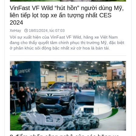
VinFast VF Wild “hút hồn” người dùng Mỹ,
liên tiếp lọt top xe ấn tượng nhất CES
2024
XeHay
18/01/2024, lúc 07:03
Với sự xuất hiện của VinFast VF Wild, hãng xe Việt Nam
đang cho thấy quyết tâm chinh phục thị trường Mỹ, đặc biệt
ở phân khúc sôi động bậc nhất xứ cờ hoa là bán tải.