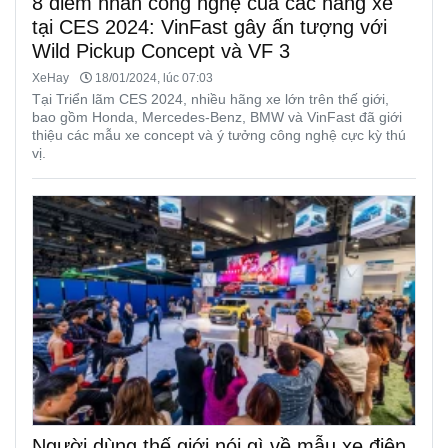
8 điểm nhấn công nghệ của các hãng xe
tại CES 2024: VinFast gây ấn tượng với
Wild Pickup Concept và VF 3
XeHay
18/01/2024, lúc 07:03
Tại Triển lãm CES 2024, nhiều hãng xe lớn trên thế giới,
bao gồm Honda, Mercedes-Benz, BMW và VinFast đã giới
thiệu các mẫu xe concept và ý tưởng công nghệ cực kỳ thú
vị.
Người dùng thế giới nói gì về mẫu xe điện