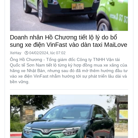
Doanh nhân Hồ Chương tiết lộ lý do bổ
sung xe điện VinFast vào dàn taxi MaiLove
XeHay
04/02/2024, lúc 07:02
Ông Hồ Chương - Tổng giám đốc Công ty TNHH Vận tải
Quốc tế Sơn Nam tiết lộ từng ký hợp đồng mua xe xăng của
hãng xe Nhật Bản, nhưng sau đó đã mở thêm hướng đầu tư
vào xe điện VinFast nhằm hướng tới sự phát triển lâu dài và
bền vững.