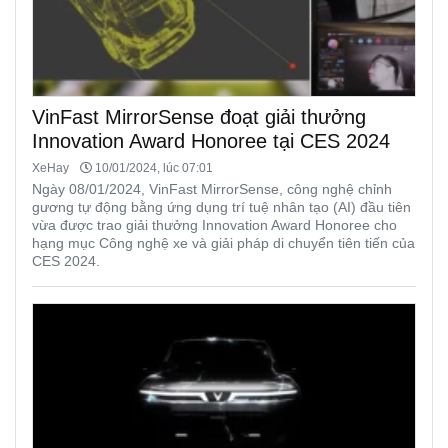
VinFast MirrorSense đoạt giải thưởng
Innovation Award Honoree tại CES 2024
XeHay
10/01/2024, lúc 07:01
Ngày 08/01/2024, VinFast MirrorSense, công nghệ chỉnh
gương tự động bằng ứng dụng trí tuệ nhân tạo (AI) đầu tiên
vừa được trao giải thưởng Innovation Award Honoree cho
hạng mục Công nghệ xe và giải pháp di chuyển tiên tiến của
CES 2024.