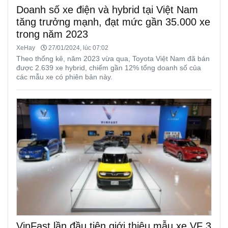
Doanh số xe điện và hybrid tại Việt Nam
tăng trưởng mạnh, đạt mức gần 35.000 xe
trong năm 2023
XeHay
27/01/2024, lúc 07:02
Theo thống kê, năm 2023 vừa qua, Toyota Việt Nam đã bán
được 2.639 xe hybrid, chiếm gần 12% tổng doanh số của
các mẫu xe có phiên bản này.
VinFast lần đầu tiên giới thiệu mẫu xe VF 3