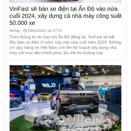
VinFast sẽ bán xe điện tại Ấn Độ vào nửa
cuối 2024, xây dựng cả nhà máy công suất
50.000 xe
XeHay
19/01/2024, lúc 07:01
Theo thông tin do báo chí Ấn Độ đăng tải, VinFast sẽ bắt
đầu bán xe điện ở nước này vào nửa cuối năm 2024. Không
chỉ vậy, hãng xe Việt Nam còn lên kế hoạch xây dựng nhà
máy với mục tiêu chinh phục lâu dài thị trường này.