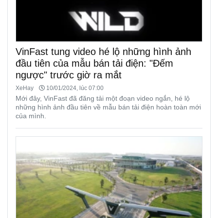
VinFast tung video hé lộ những hình ảnh
đầu tiên của mẫu bán tải điện: "Đếm
ngược" trước giờ ra mắt
XeHay
10/01/2024, lúc 07:00
Mới đây, VinFast đã đăng tải một đoạn video ngắn, hé lộ
những hình ảnh đầu tiên về mẫu bán tải điện hoàn toàn mới
của mình.