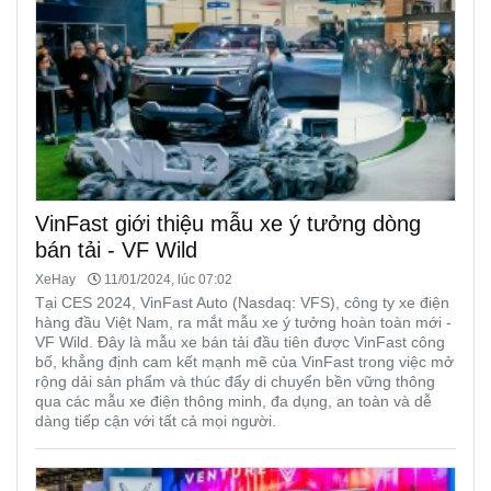
VinFast giới thiệu mẫu xe ý tưởng dòng
bán tải - VF Wild
XeHay
11/01/2024, lúc 07:02
Tại CES 2024, VinFast Auto (Nasdaq: VFS), công ty xe điện
hàng đầu Việt Nam, ra mắt mẫu xe ý tưởng hoàn toàn mới -
VF Wild. Đây là mẫu xe bán tải đầu tiên được VinFast công
bố, khẳng định cam kết mạnh mẽ của VinFast trong việc mở
rộng dải sản phẩm và thúc đẩy di chuyển bền vững thông
qua các mẫu xe điện thông minh, đa dụng, an toàn và dễ
dàng tiếp cận với tất cả mọi người.