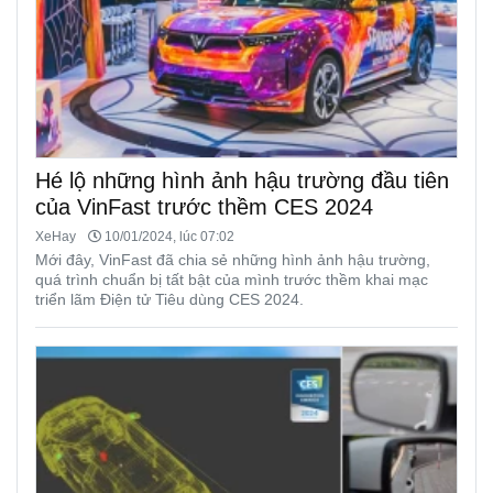
Hé lộ những hình ảnh hậu trường đầu tiên
của VinFast trước thềm CES 2024
XeHay
10/01/2024, lúc 07:02
Mới đây, VinFast đã chia sẻ những hình ảnh hậu trường,
quá trình chuẩn bị tất bật của mình trước thềm khai mạc
triển lãm Điện tử Tiêu dùng CES 2024.