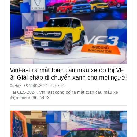
VinFast ra mắt toàn cầu mẫu xe đô thị VF
3: Giải pháp di chuyển xanh cho mọi người
XeHay
11/01/2024, lúc 07:01
Tại CES 2024, VinFast công bố ra mắt toàn cầu mẫu xe
điện mới nhất - VF 3.