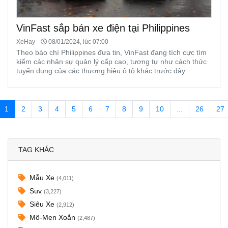
VinFast sắp bán xe điện tại Philippines
XeHay
08/01/2024, lúc 07:00
Theo báo chí Philippines đưa tin, VinFast đang tích cực tìm
kiếm các nhân sự quản lý cấp cao, tương tự như cách thức
tuyển dụng của các thương hiệu ô tô khác trước đây.
1
2
3
4
5
6
7
8
9
10
...
26
27
TAG KHÁC
Mẫu Xe
(4,011)
Suv
(3,227)
Siêu Xe
(2,912)
Mô-Men Xoắn
(2,487)