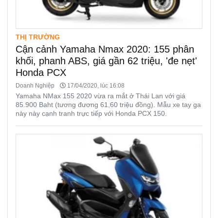
THỊ TRƯỜNG
Cận cảnh Yamaha Nmax 2020: 155 phân
khối, phanh ABS, giá gần 62 triệu, 'đe nẹt'
Honda PCX
Doanh Nghiệp
17/04/2020, lúc 16:08
Yamaha NMax 155 2020 vừa ra mắt ở Thái Lan với giá
85.900 Baht (tương đương 61,60 triệu đồng). Mẫu xe tay ga
này này cạnh tranh trực tiếp với Honda PCX 150.