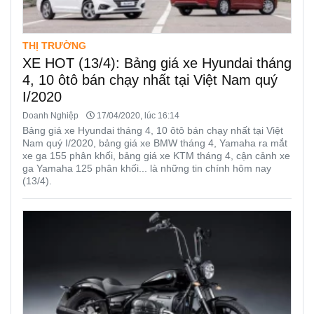
THỊ TRƯỜNG
XE HOT (13/4): Bảng giá xe Hyundai tháng
4, 10 ôtô bán chạy nhất tại Việt Nam quý
I/2020
Doanh Nghiệp
17/04/2020, lúc 16:14
Bảng giá xe Hyundai tháng 4, 10 ôtô bán chạy nhất tại Việt
Nam quý I/2020, bảng giá xe BMW tháng 4, Yamaha ra mắt
xe ga 155 phân khối, bảng giá xe KTM tháng 4, cận cảnh xe
ga Yamaha 125 phân khối... là những tin chính hôm nay
(13/4).