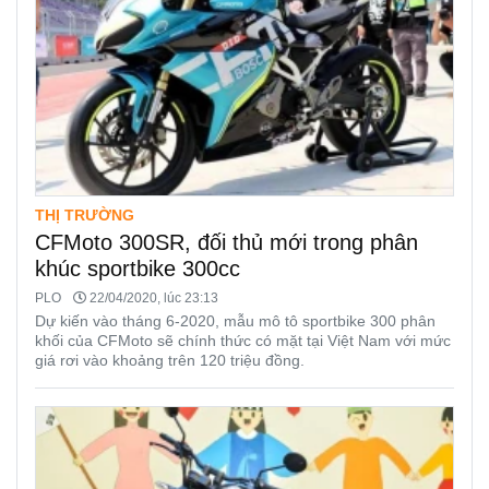
THỊ TRƯỜNG
CFMoto 300SR, đối thủ mới trong phân
khúc sportbike 300cc
PLO
22/04/2020, lúc 23:13
Dự kiến vào tháng 6-2020, mẫu mô tô sportbike 300 phân
khối của CFMoto sẽ chính thức có mặt tại Việt Nam với mức
giá rơi vào khoảng trên 120 triệu đồng.