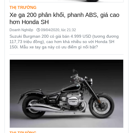
THỊ TRƯỜNG
Xe ga 200 phân khối, phanh ABS, giá cao
hơn Honda SH
Doanh Nghiệp
09/04/2020, lúc 21:32
Suzuki Burgman 200 có giá bán 4.999 USD (tương đương
117,73 triệu đồng), cao hơn khá nhiều so với Honda SH
150i. Mẫu xe tay ga này có ưu điểm gì nổi bật?