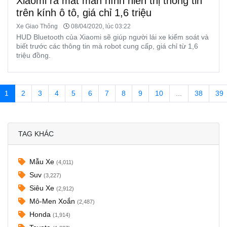
Xiaomi ra mắt màn hình hiển thị thông tin
trên kính ô tô, giá chỉ 1,6 triệu
Xe Giao Thông
08/04/2020, lúc 03:22
HUD Bluetooth của Xiaomi sẽ giúp người lái xe kiểm soát và
biết trước các thông tin mà robot cung cấp, giá chỉ từ 1,6
triệu đồng.
1
2
3
4
5
6
7
8
9
10
...
38
39
TAG KHÁC
Mẫu Xe
(4,011)
Suv
(3,227)
Siêu Xe
(2,912)
Mô-Men Xoắn
(2,487)
Honda
(1,914)