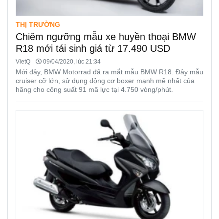
THỊ TRƯỜNG
Chiêm ngưỡng mẫu xe huyền thoại BMW
R18 mới tái sinh giá từ 17.490 USD
VietQ
09/04/2020, lúc 21:34
Mới đây, BMW Motorrad đã ra mắt mẫu BMW R18. Đây mẫu
cruiser cỡ lớn, sử dụng động cơ boxer mạnh mẽ nhất của
hãng cho công suất 91 mã lực tại 4.750 vòng/phút.