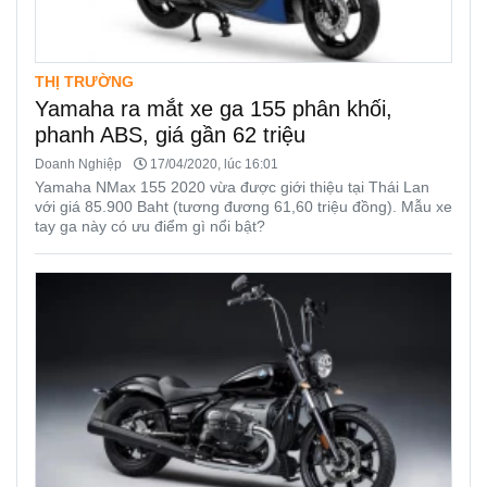
THỊ TRƯỜNG
Yamaha ra mắt xe ga 155 phân khối,
phanh ABS, giá gần 62 triệu
Doanh Nghiệp
17/04/2020, lúc 16:01
Yamaha NMax 155 2020 vừa được giới thiệu tại Thái Lan
với giá 85.900 Baht (tương đương 61,60 triệu đồng). Mẫu xe
tay ga này có ưu điểm gì nổi bật?