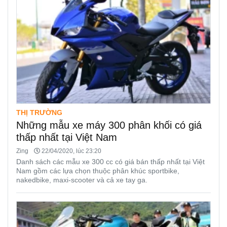
THỊ TRƯỜNG
Những mẫu xe máy 300 phân khối có giá
thấp nhất tại Việt Nam
Zing
22/04/2020, lúc 23:20
Danh sách các mẫu xe 300 cc có giá bán thấp nhất tại Việt
Nam gồm các lựa chọn thuộc phân khúc sportbike,
nakedbike, maxi-scooter và cả xe tay ga.