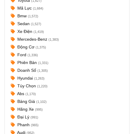
Toyota
(1,827)
Mã Lực
(1,684)
Bmw
(1,572)
Sedan
(1,527)
Xe Điện
(1,419)
Mercedes-Benz
(1,383)
Động Cơ
(1,375)
Ford
(1,336)
Phiên Bản
(1,331)
Doanh Số
(1,305)
Hyundai
(1,263)
Tùy Chọn
(1,220)
Abs
(1,170)
Bảng Giá
(1,102)
Hãng Xe
(995)
Đại Lý
(991)
Phanh
(965)
Audi
(952)