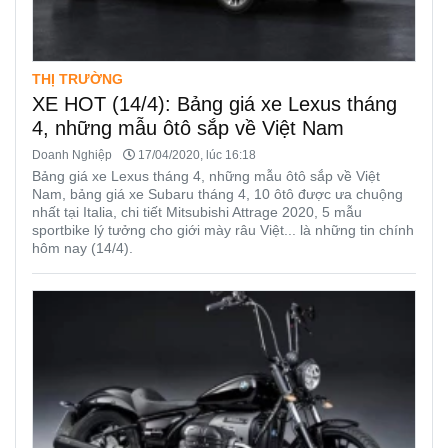
THỊ TRƯỜNG
XE HOT (14/4): Bảng giá xe Lexus tháng
4, những mẫu ôtô sắp về Việt Nam
Doanh Nghiệp
17/04/2020, lúc 16:18
Bảng giá xe Lexus tháng 4, những mẫu ôtô sắp về Việt
Nam, bảng giá xe Subaru tháng 4, 10 ôtô được ưa chuộng
nhất tại Italia, chi tiết Mitsubishi Attrage 2020, 5 mẫu
sportbike lý tưởng cho giới mày râu Việt... là những tin chính
hôm nay (14/4).