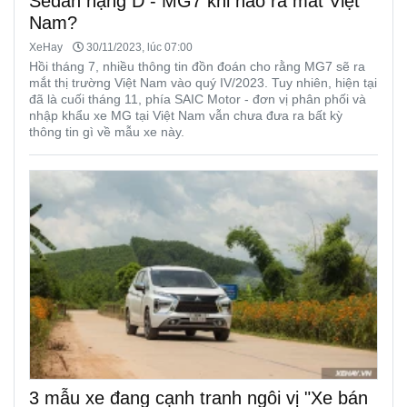
Sedan hạng D - MG7 khi nào ra mắt Việt
Nam?
XeHay
30/11/2023, lúc 07:00
Hồi tháng 7, nhiều thông tin đồn đoán cho rằng MG7 sẽ ra
mắt thị trường Việt Nam vào quý IV/2023. Tuy nhiên, hiện tại
đã là cuối tháng 11, phía SAIC Motor - đơn vị phân phối và
nhập khẩu xe MG tại Việt Nam vẫn chưa đưa ra bất kỳ
thông tin gì về mẫu xe này.
3 mẫu xe đang cạnh tranh ngôi vị "Xe bán