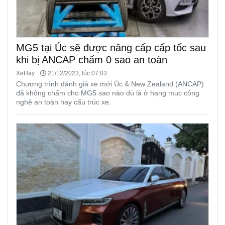
MG5 tại Úc sẽ được nâng cấp cấp tốc sau
khi bị ANCAP chấm 0 sao an toàn
XeHay
21/12/2023, lúc 07:03
Chương trình đánh giá xe mới Úc & New Zealand (ANCAP)
đã không chấm cho MG5 sao nào dù là ở hạng mục công
nghệ an toàn hay cấu trúc xe.