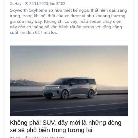
XeHay
29/11/2023, lúc 07:02
Skyworth Skyhome sở hữu thiết kế ngoại thất hiện đại, sang
trọng, trong khi nội thất của xe được ví như khoang thương
gia của máy bay. Không chỉ có vậy, mẫu sedan chạy điện
này còn có thông số vận hành rất ấn tượng với tổng công
suất lên đến 617 mã lực.
Không phải SUV, đây mới là những dòng
xe sẽ phổ biến trong tương lai