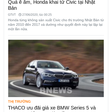
Quá ế ẩm, Honda khai tử Civic tại Nhật
Bản
GTVT
27/06/2020, lúc 00:25
Honda từng không sản xuất Civic cho thị trường Nhật Bản từ
năm 2010 đến 2017 và dường như quyết định này lại lặp lại
một lần nữa.
THỊ TRƯỜNG
THACO ưu đãi giá xe BMW Series 5 và