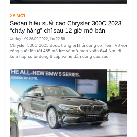
XE MỚI
Sedan hiệu suất cao Chrysler 300C 2023
“cháy hàng” chỉ sau 12 giờ mở bán
XeHay
26/09/2022, lúc 22:59
Chrysler 300C 2023 được trang bị khối động cơ Hemi V8 với
công suất lên tới 485 mã lực và mô-men xoắn 644 Nm, đi
kèm hộp số tự động 8 cấp và hệ dẫn động cầu sau.