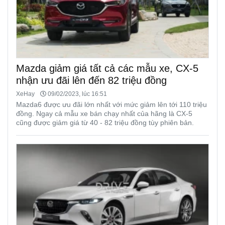
Mazda giảm giá tất cả các mẫu xe, CX-5
nhận ưu đãi lên đến 82 triệu đồng
XeHay
09/02/2023, lúc 16:51
Mazda6 được ưu đãi lớn nhất với mức giảm lên tới 110 triệu
đồng. Ngay cả mẫu xe bán chạy nhất của hãng là CX-5
cũng được giảm giá từ 40 - 82 triệu đồng tùy phiên bản.