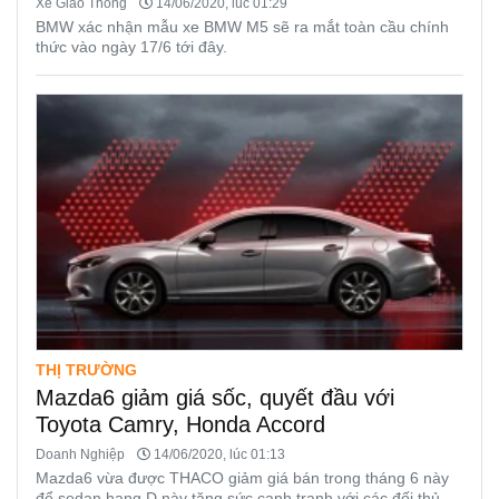
Xe Giao Thông
14/06/2020, lúc 01:29
BMW xác nhận mẫu xe BMW M5 sẽ ra mắt toàn cầu chính
thức vào ngày 17/6 tới đây.
THỊ TRƯỜNG
Mazda6 giảm giá sốc, quyết đầu với
Toyota Camry, Honda Accord
Doanh Nghiệp
14/06/2020, lúc 01:13
Mazda6 vừa được THACO giảm giá bán trong tháng 6 này
để sedan hạng D này tăng sức cạnh tranh với các đối thủ