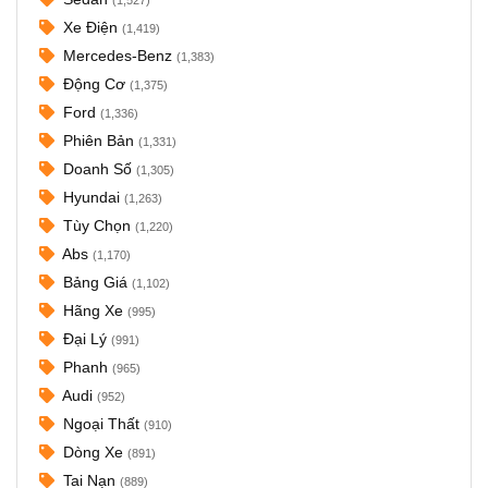
Xe Điện
(1,419)
Mercedes-Benz
(1,383)
Động Cơ
(1,375)
Ford
(1,336)
Phiên Bản
(1,331)
Doanh Số
(1,305)
Hyundai
(1,263)
Tùy Chọn
(1,220)
Abs
(1,170)
Bảng Giá
(1,102)
Hãng Xe
(995)
Đại Lý
(991)
Phanh
(965)
Audi
(952)
Ngoại Thất
(910)
Dòng Xe
(891)
Tai Nạn
(889)