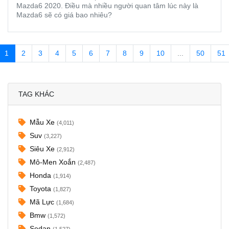
Mazda6 2020. Điều mà nhiều người quan tâm lúc này là
Mazda6 sẽ có giá bao nhiêu?
1
2
3
4
5
6
7
8
9
10
...
50
51
TAG KHÁC
Mẫu Xe
(4,011)
Suv
(3,227)
Siêu Xe
(2,912)
Mô-Men Xoắn
(2,487)
Honda
(1,914)
Toyota
(1,827)
Mã Lực
(1,684)
Bmw
(1,572)
Sedan
(1,527)