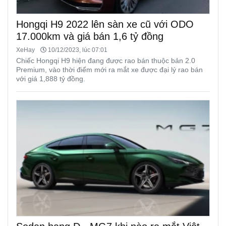
Hongqi H9 2022 lên sàn xe cũ với ODO
17.000km và giá bán 1,6 tỷ đồng
XeHay
10/12/2023, lúc 07:01
Chiếc Hongqi H9 hiện đang được rao bán thuộc bản 2.0
Premium, vào thời điểm mới ra mắt xe được đại lý rao bán
với giá 1,888 tỷ đồng.