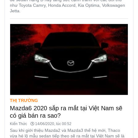
như Toyota Camry, Honda Accord, Kia Optima, Volkswagen
Jetta.
THỊ TRƯỜNG
Mazda6 2020 sắp ra mắt tại Việt Nam sẽ
có giá bán ra sao?
Kiến Thức
14/06/2020, lúc 00:52
Sau khi giới thiệu Mazda2 và Mazda3 thế hệ mới, Thaco
vừa hé lộ mẫu sedan tiếp theo sẽ ra mắt tại Việt Nam sẽ là