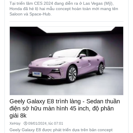
Tại triển lãm CES 2024 đang diễn ra ở Las Vegas (Mỹ),
Honda đã hé lộ hai mẫu concept hoàn toàn mới mang tên
Saloon và Space-Hub.
Geely Galaxy E8 trình làng - Sedan thuần
điện sở hữu màn hình 45 inch, độ phân
giải 8k
XeHay
09/01/2024, lúc 07:01
Geely Galaxy E8 được phát triển dựa trên bản concept