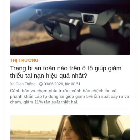
THỊ TRƯỜNG
Trang bị an toàn nào trên ô tô giúp giảm
thiểu tai nạn hiệu quả nhất?
Xe Giao Thông
03/06/2020, lúc 00:51
Cảnh báo va chạm phía trước, cảnh báo chệch làn và
phanh khẩn cấp tự động sẽ giúp giảm 5% tần suất xảy ra va
chạm, giảm 11% tần suất thiệt hại.