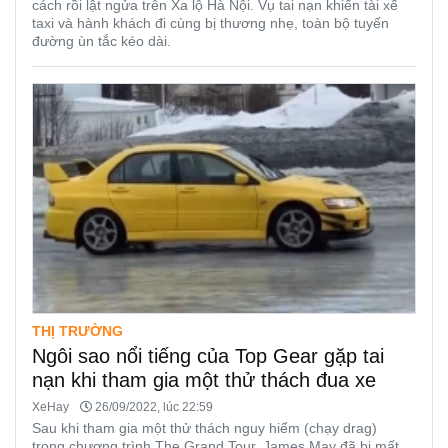
cách rồi lật ngửa trên Xa lộ Hà Nội. Vụ tai nạn khiến tài xế
taxi và hành khách đi cùng bị thương nhẹ, toàn bộ tuyến
đường ùn tắc kéo dài.
THỊ TRƯỜNG
Ngôi sao nổi tiếng của Top Gear gặp tai
nạn khi tham gia một thử thách đua xe
XeHay
26/09/2022, lúc 22:59
Sau khi tham gia một thử thách nguy hiểm (chạy drag)
trong chương trình The Grand Tour, James May đã bị mất