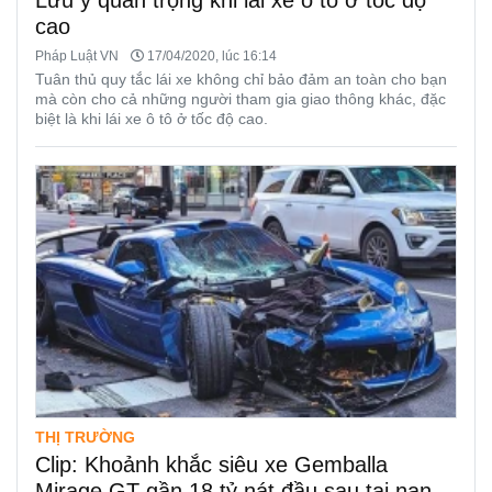
Lưu ý quan trọng khi lái xe ô tô ở tốc độ
cao
Pháp Luật VN
17/04/2020, lúc 16:14
Tuân thủ quy tắc lái xe không chỉ bảo đảm an toàn cho bạn
mà còn cho cả những người tham gia giao thông khác, đặc
biệt là khi lái xe ô tô ở tốc độ cao.
THỊ TRƯỜNG
Clip: Khoảnh khắc siêu xe Gemballa
Mirage GT gần 18 tỷ nát đầu sau tai nạn