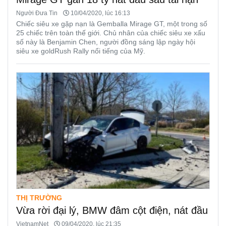
Người Đưa Tin
10/04/2020, lúc 16:13
Chiếc siêu xe gặp nạn là Gemballa Mirage GT, một trong số
25 chiếc trên toàn thế giới. Chủ nhân của chiếc siêu xe xấu
số này là Benjamin Chen, người đồng sáng lập ngày hội
siêu xe goldRush Rally nổi tiếng của Mỹ.
THỊ TRƯỜNG
Vừa rời đại lý, BMW đâm cột điện, nát đầu
VietnamNet
09/04/2020, lúc 21:35