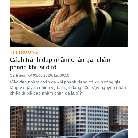
THỊ TRƯỜNG
Cách tránh đạp nhầm chân ga, chân
phanh khi lái ô tô
Cartimes
03/06/2020, lúc 00:50
Việc đạp nhầm chân ga khi phanh đang có xu hướng gia
tăng và gây ra nhiều vụ tai nạn đáng tiếc. Vậy nguyên nhân
khiến tài xế đạp nhầm chân ga là gì?