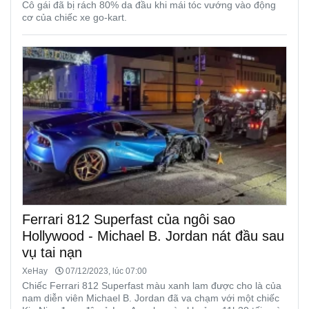
Cô gái đã bị rách 80% da đầu khi mái tóc vướng vào động
cơ của chiếc xe go-kart.
Ferrari 812 Superfast của ngôi sao
Hollywood - Michael B. Jordan nát đầu sau
vụ tai nạn
XeHay
07/12/2023, lúc 07:00
Chiếc Ferrari 812 Superfast màu xanh lam được cho là của
nam diễn viên Michael B. Jordan đã va chạm với một chiếc