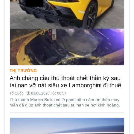
THỊ TRƯỜNG
Anh chàng cầu thủ thoát chết thần kỳ sau
tai nạn vỡ nát siêu xe Lamborghini đi thuê
Tổ Quốc
03/06/2020, lúc 00:57
Thủ thành Marcin Bulka có lẽ phải thầm cảm ơn thần may
mắn đã giúp anh thoát chết sau tai nạn xe hơi kinh hoàng.