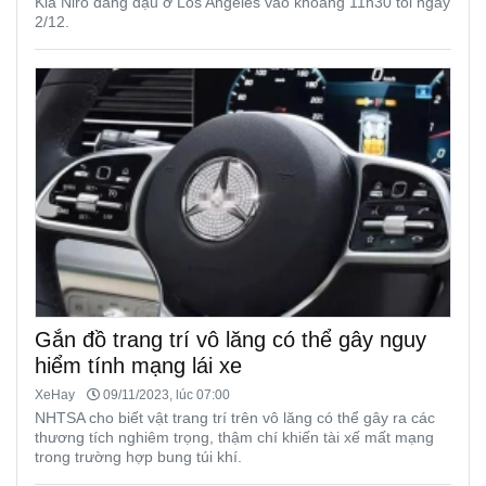
Kia Niro đang đậu ở Los Angeles vào khoảng 11h30 tối ngày
2/12.
Gắn đồ trang trí vô lăng có thể gây nguy
hiểm tính mạng lái xe
XeHay
09/11/2023, lúc 07:00
NHTSA cho biết vật trang trí trên vô lăng có thể gây ra các
thương tích nghiêm trọng, thậm chí khiến tài xế mất mạng
trong trường hợp bung túi khí.