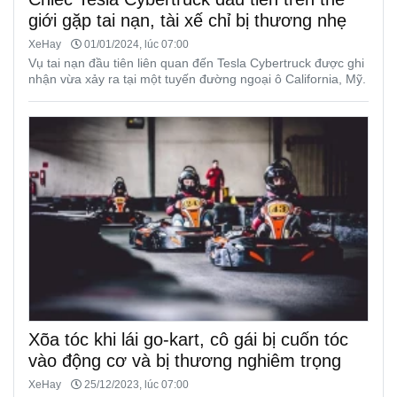
giới gặp tai nạn, tài xế chỉ bị thương nhẹ
XeHay
01/01/2024, lúc 07:00
Vụ tai nạn đầu tiên liên quan đến Tesla Cybertruck được ghi
nhận vừa xảy ra tại một tuyến đường ngoại ô California, Mỹ.
Xõa tóc khi lái go-kart, cô gái bị cuốn tóc
vào động cơ và bị thương nghiêm trọng
XeHay
25/12/2023, lúc 07:00