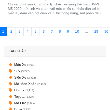
Chỉ vài phút sau khi rời đại lý, chiếc xe sang thể thao BMW
M5 2020 mới tinh va chạm với một chiếc xe khác dẫn tới bị
mất lái, đâm vào cột điện và bị hư hỏng nặng, nát phần đầu.
1
2
3
4
5
6
7
8
9
10
...
29
30
TAG KHÁC
Mẫu Xe
(4,011)
Suv
(3,227)
Siêu Xe
(2,912)
Mô-Men Xoắn
(2,487)
Honda
(1,914)
Toyota
(1,827)
Mã Lực
(1,684)
Bmw
(1,572)