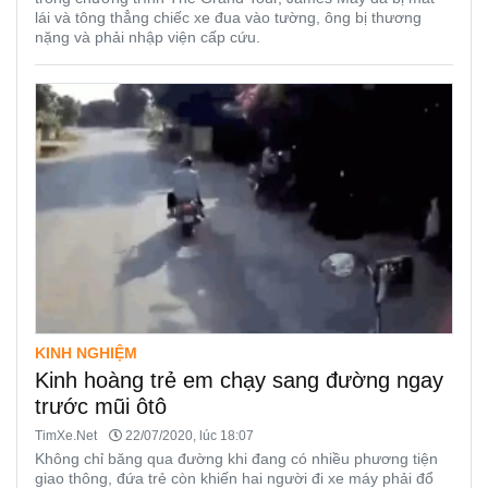
lái và tông thẳng chiếc xe đua vào tường, ông bị thương
nặng và phải nhập viện cấp cứu.
KINH NGHIỆM
Kinh hoàng trẻ em chạy sang đường ngay
trước mũi ôtô
TimXe.Net
22/07/2020, lúc 18:07
Không chỉ băng qua đường khi đang có nhiều phương tiện
giao thông, đứa trẻ còn khiến hai người đi xe máy phải đổ