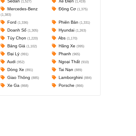
Sedan
Xe Điện
(1,527)
(1,419)
Mercedes-Benz
Động Cơ
(1,375)
(1,383)
Ford
Phiên Bản
(1,336)
(1,331)
Doanh Số
Hyundai
(1,305)
(1,263)
Tùy Chọn
Abs
(1,220)
(1,170)
Bảng Giá
Hãng Xe
(1,102)
(995)
Đại Lý
Phanh
(991)
(965)
Audi
Ngoại Thất
(952)
(910)
Dòng Xe
Tai Nạn
(891)
(889)
Giao Thông
Lamborghini
(885)
(884)
Xe Ga
Porsche
(868)
(866)