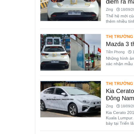
điểm ra m
Zing
18/09/20
Thế hệ mới củ
thêm nhiều tín
THỊ TRƯỜNG
Mazda 3 th
Tiền Phong
1
Những hình ản
xác nhận mẫu 
THỊ TRƯỜNG
Kia Cerato
Đông Nam
Zing
18/09/20
Kia Cerato 201
Kuala Lumpur.
bày tại Triển 