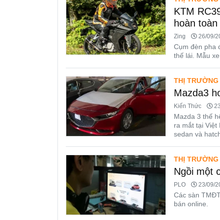
KTM RC390 
hoàn toàn
Zing
26/09/20
Cụm đèn pha đã
thế lái. Mẫu x
THỊ TRƯỜNG
Mazda3 ho
Kiến Thức
23
Mazda 3 thế h
ra mắt tại Việ
sedan và hatc
THỊ TRƯỜNG
Ngồi một 
PLO
23/09/20
Các sàn TMĐT 
bán online.