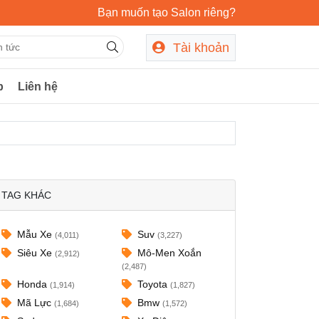
Bạn muốn tạo Salon riêng?
Tài khoản
p
Liên hệ
TAG KHÁC
Mẫu Xe
Suv
(4,011)
(3,227)
Siêu Xe
Mô-Men Xoắn
(2,912)
(2,487)
Honda
Toyota
(1,914)
(1,827)
Mã Lực
Bmw
(1,684)
(1,572)