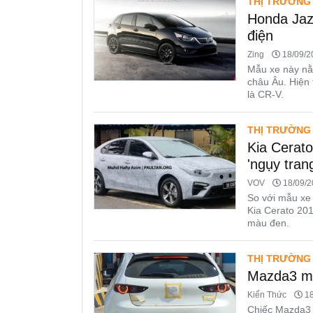
THỊ TRƯỜNG
Honda Jaz
điện
Zing
18/09/20
Mẫu xe này nằm
châu Âu. Hiện 
là CR-V.
THỊ TRƯỜNG
Kia Cerat
'ngụy tran
VOV
18/09/2
So với mẫu xe 
Kia Cerato 201
màu đen.
THỊ TRƯỜNG
Mazda3 mớ
Kiến Thức
18
Chiếc Mazda3 