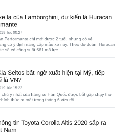
xe lạ của Lamborghini, dự kiến là Huracan
rmante
19, lúc 00:27
n Performante chỉ mới được 2 tuổi, nhưng có vẻ
ang có ý định nâng cấp mẫu xe này. Theo dự đoán, Huracan
te sẽ có công suất 661 mã lực.
a Seltos bất ngờ xuất hiện tại Mỹ, tiếp
ể là VN?
19, lúc 15:22
chú ý nhất của hãng xe Hàn Quốc được bắt gặp chạy thử
chính thức ra mắt trong tháng 6 vừa rồi.
ông tin Toyota Corolla Altis 2020 sắp ra
ệt Nam