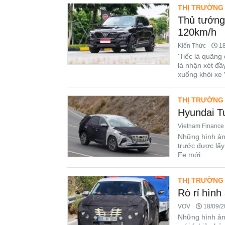
THỊ TRƯỜNG
Thủ tướng 
120km/h
Kiến Thức
18
'Tiếc là quãng
là nhận xét đầ
xuống khỏi xe 
THỊ TRƯỜNG
Hyundai T
Vietnam Finance
Những hình ản
trước được lấy
Fe mới.
THỊ TRƯỜNG
Rò rỉ hình
VOV
18/09/2
Những hình ảnh