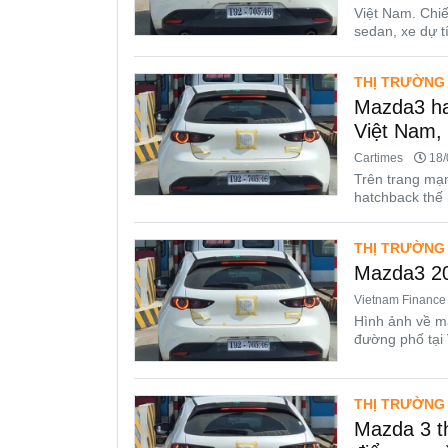
Việt Nam. Chiế
sedan, xe dự tí
THỊ TRƯỜNG
Mazda3 ha
Việt Nam,
Cartimes
18/
Trên trang mạ
hatchback thế 
THỊ TRƯỜNG
Mazda3 202
Vietnam Finance
Hình ảnh về m
đường phố tại 
THỊ TRƯỜNG
Mazda 3 th