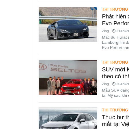
THỊ TRƯỜNG
Phát hiện 
Evo Perfo
Zing
21/09/20
Mặc dù Huraca
Lamborghini đ
Evo Performan
THỊ TRƯỜNG
SUV mới Ki
theo có th
Zing
20/09/20
Mẫu SUV đáng 
tại Mỹ sau khi 
THỊ TRƯỜNG
Thực hư th
mắt tại Vi