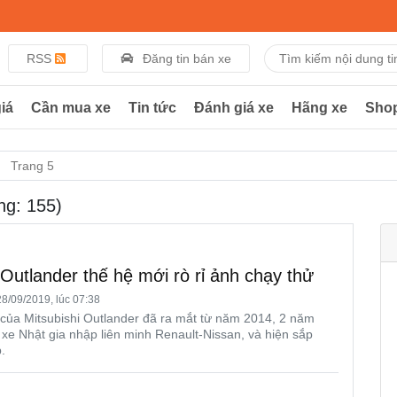
RSS
Đăng tin bán xe
iá
Cần mua xe
Tin tức
Đánh giá xe
Hãng xe
Sho
Trang 5
ng: 155)
 Outlander thế hệ mới rò rỉ ảnh chạy thử
8/09/2019, lúc 07:38
của Mitsubishi Outlander đã ra mắt từ năm 2014, 2 năm
 xe Nhật gia nhập liên minh Renault-Nissan, và hiện sắp
.