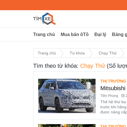
Trang chủ
Mua bán ôTô
Đại lý
Bảng g
Trang chủ
Từ khóa
Chạy Thử
Tìm theo từ khóa:
Chạy Thử
(Số lượ
THỊ TRƯỜNG
Mitsubishi
Tiền Phong
2
Thế hệ thứ ba 
trước khi hãng
được nâng cấp
THỊ TRƯỜNG