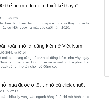
thế hệ mới lộ diện, thiết kế thay đổi
19, lúc 04:49
 được làm hiện đại hơn, cùng với đó là sự thay đổi về tư
e này dự kiến được ra mắt vào cuối năm 2020.
àn toàn mới đi đăng kiểm ở Việt Nam
/09/2019, lúc 07:14
ệ mới sau cùng cũng đã được đi đăng kiểm, như vậy ngày
t Nam đang đến gần. Dự tính xe sẽ ra mắt với hai phiên bản
hback cũng như tùy chọn về động cơ.
chỗ mua được ô tô… nhờ cú click chuột
19, lúc 07:12
đặt nhiều kỳ vọng vào ngành hàng ô tô khi mở hình thức