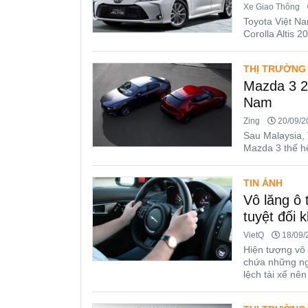
Xe Giao Thông
Toyota Việt Na
Corolla Altis 2
THỊ TRƯỜNG
Mazda 3 2
Nam
Zing
20/09/20
Sau Malaysia, 
Mazda 3 thế hệ
TIN ẢNH
Vô lăng ô 
tuyệt đối 
VietQ
18/09/2
Hiện tượng vô 
chứa những ngu
lệch tài xế nên 