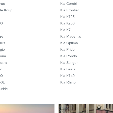
rus
Kia Combi
rte Koup
Kia Frontier
Kia K125
00
Kia K250
Kia K7
ze
Kia Magentis
irus
Kia Optima
gio
Kia Pride
tona
Kia Rondo
ectra
Kia Stinger
to
Kia Besta
00
Kia K140
50L
Kia Rhino
luride