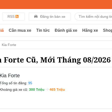
RSS
Đăng tin bán xe
iá
Cần mua xe
Tin tức
Đánh giá xe
Hãng xe
Sho
Kia Forte
a Forte Cũ, Mới Tháng 08/2026
Kia Forte
Tổng số tin đăng:
95
Khoảng giá xe cũ:
300 Triệu
465 Triệu