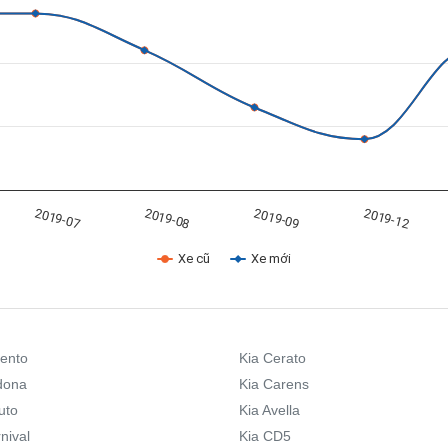
2019-09
2019-07
2019-12
2019-08
Xe cũ
Xe mới
rento
Kia Cerato
dona
Kia Carens
uto
Kia Avella
nival
Kia CD5