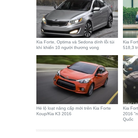
Kia Forte, Optima và Sedona dính lỗi túi
Kia For
khí khiến 10 người thương vong
518,3 t
Hé lộ loạt nâng cấp mới trên Kia Forte
Kia For
Koup/Kia K3 2016
2016 "n
Quốc