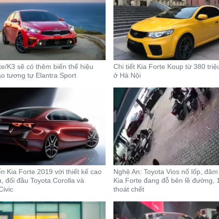
te/K3 sẽ có thêm biến thể hiệu
Chi tiết Kia Forte Koup từ 380 tri
o tương tự Elantra Sport
ở Hà Nội
ến Kia Forte 2019 với thiết kế cao
Nghệ An: Toyota Vios nổ lốp, đâm
, đối đầu Toyota Corolla và
Kia Forte đang đỗ bên lề đường, 1
ivic
thoát chết