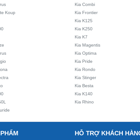
rus
Kia Combi
rte Koup
Kia Frontier
Kia K125
00
Kia K250
Kia K7
ze
Kia Magentis
irus
Kia Optima
gio
Kia Pride
tona
Kia Rondo
ectra
Kia Stinger
to
Kia Besta
00
Kia K140
50L
Kia Rhino
luride
 PHẨM
HỖ TRỢ KHÁCH HÀN