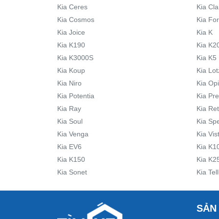
Kia Ceres
Kia Cla
Kia Cosmos
Kia Fo
Kia Joice
Kia K
Kia K190
Kia K2
Kia K3000S
Kia K5
Kia Koup
Kia Lot
Kia Niro
Kia Op
Kia Potentia
Kia Pre
Kia Ray
Kia Re
Kia Soul
Kia Sp
Kia Venga
Kia Vis
Kia EV6
Kia K1
Kia K150
Kia K2
Kia Sonet
Kia Tel
SẢN