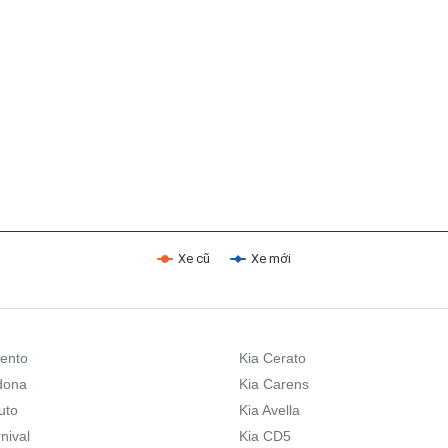
Xe cũ
Xe mới
rento
Kia Cerato
dona
Kia Carens
uto
Kia Avella
nival
Kia CD5