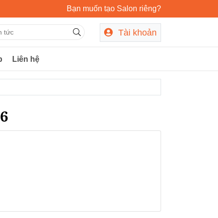
Bạn muốn tạo Salon riêng?
Tài khoản
p
Liên hệ
26