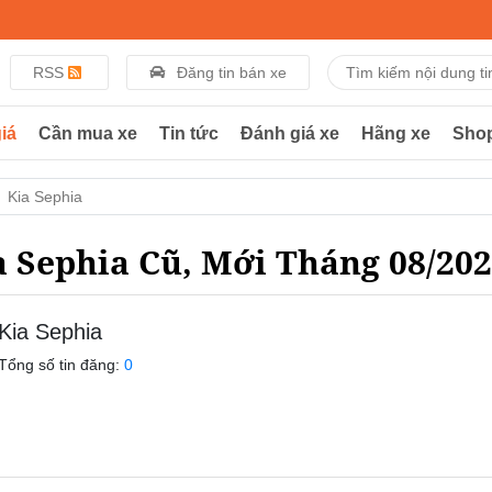
RSS
Đăng tin bán xe
iá
Cần mua xe
Tin tức
Đánh giá xe
Hãng xe
Sho
Kia Sephia
a Sephia Cũ, Mới Tháng 08/20
Kia Sephia
Tổng số tin đăng:
0