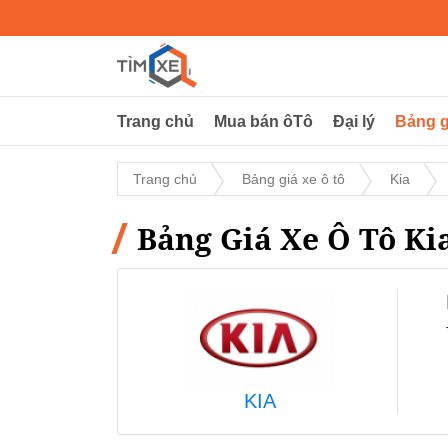
Trang chủ
Mua bán ôTô
Đại lý
Bảng g
Trang chủ
Bảng giá xe ô tô
Kia
Bảng Giá Xe Ô Tô Ki
KIA