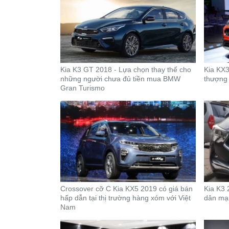
Kia K3 GT 2018 - Lựa chọn thay thế cho
Kia KX3 
những người chưa đủ tiền mua BMW
thượng 
Gran Turismo
Crossover cỡ C Kia KX5 2019 có giá bán
Kia K3 
hấp dẫn tại thị trường hàng xóm với Việt
dân mạ
Nam