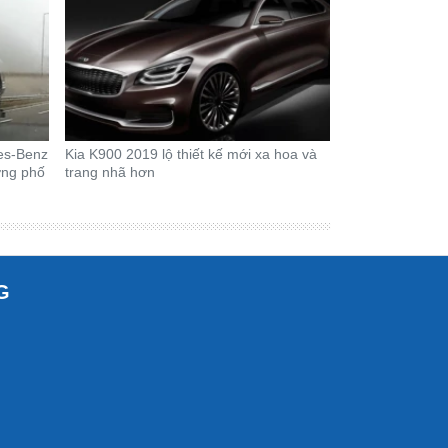
es-Benz
Kia K900 2019 lộ thiết kế mới xa hoa và
ờng phố
trang nhã hơn
G