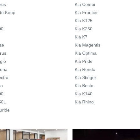
rus
Kia Combi
rte Koup
Kia Frontier
Kia K125
00
Kia K250
Kia K7
ze
Kia Magentis
irus
Kia Optima
gio
Kia Pride
tona
Kia Rondo
ectra
Kia Stinger
to
Kia Besta
00
Kia K140
50L
Kia Rhino
luride