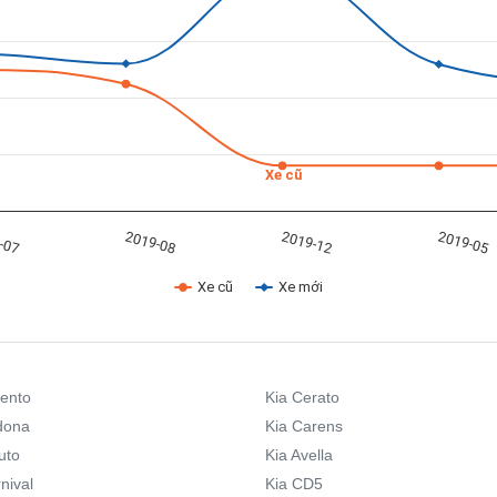
Xe cũ
-07
2019-08
2019-12
2019-05
Xe cũ
Xe mới
rento
Kia Cerato
dona
Kia Carens
uto
Kia Avella
nival
Kia CD5