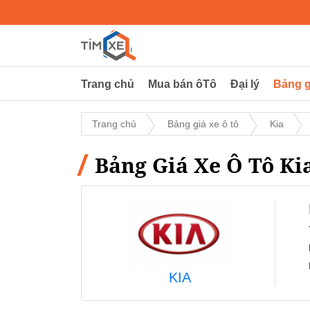
Trang chủ
Mua bán ôTô
Đại lý
Bảng g
Trang chủ
Bảng giá xe ô tô
Kia
Bảng Giá Xe Ô Tô Ki
KIA