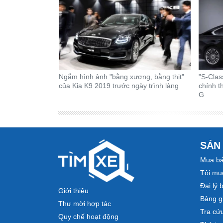
Ngắm hình ảnh "bằng xương, bằng thịt"
"S-Clas
của Kia K9 2019 trước ngày trình làng
chính t
G
SẢN
Mua bá
Tôi mu
Đại lý 
Giới thiệu
Bảng gi
Thư mời hợp tác
Tra cứ
Quy chế hoạt động