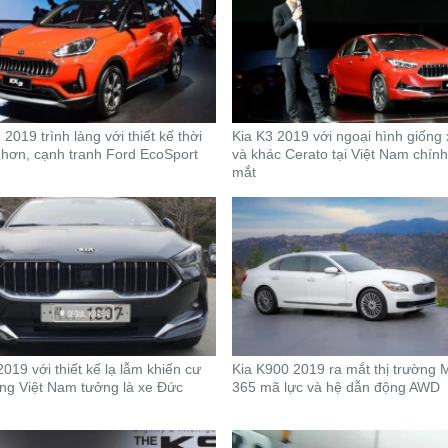
2019 trình làng với thiết kế thời
Kia K3 2019 với ngoại hình giống
hơn, cạnh tranh Ford EcoSport
và khác Cerato tại Việt Nam chính
mắt
2019 với thiết kế lạ lẫm khiến cư
Kia K900 2019 ra mắt thị trường 
ng Việt Nam tưởng là xe Đức
365 mã lực và hệ dẫn động AWD