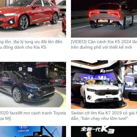
g tồn, đại lý tung ưu đãi lên đến
[VIDEO] Cận cảnh Kia K5 2024 lă
ệu đồng dành cho Kia K5
trên đường phố với thiết kế mới
2020 facelift mơ cạnh tranh Toyota
Sedan cỡ lớn Kia K7 2019 có giá 
tại Mỹ
dẫn, "bán chạy như tôm tươi"