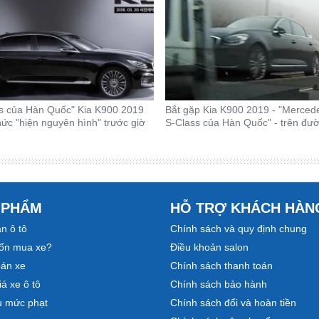
s của Hàn Quốc" Kia K900 2019
Bắt gặp Kia K900 2019 - "Merced
hức "hiện nguyên hình" trước giờ
S-Class của Hàn Quốc" - trên đư
 PHẨM
HỖ TRỢ KHÁCH HÀN
n ô tô
Chính sách và quy định chung
ốn mua xe?
Điều khoản salon
bán xe
Chính sách thanh toán
á xe ô tô
Chính sách bảo hành
u mức phạt
Chính sách đổi và hoàn tiền