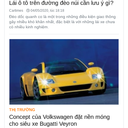
Lái ô tô trên đường đèo núi cần lưu ý gì?
Cartimes
04/05/2020, lúc 18:18
Đèo dốc quanh co là một trong những điều kiện giao thông
gây nhiều khó khăn nhất, đặc biệt là với những lái xe chưa
có nhiều kinh nghiệm.
THỊ TRƯỜNG
Concept của Volkswagen đặt nền móng
cho siêu xe Bugatti Veyron