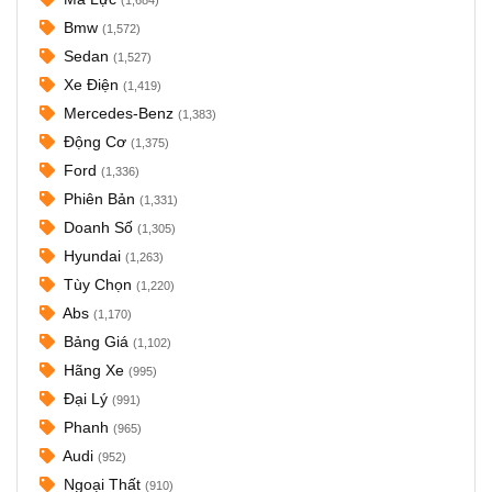
Bmw
(1,572)
Sedan
(1,527)
Xe Điện
(1,419)
Mercedes-Benz
(1,383)
Động Cơ
(1,375)
Ford
(1,336)
Phiên Bản
(1,331)
Doanh Số
(1,305)
Hyundai
(1,263)
Tùy Chọn
(1,220)
Abs
(1,170)
Bảng Giá
(1,102)
Hãng Xe
(995)
Đại Lý
(991)
Phanh
(965)
Audi
(952)
Ngoại Thất
(910)