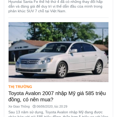
Hyundai Santa Fe thế hệ thứ 4 đã có những thay đổi hấp
dẫn và đáng giá để duy trì vị thế dẫn đầu của mình trong
phân khúc SUV 7 chỗ tại Việt Nam.
THỊ TRƯỜNG
Toyota Avalon 2007 nhập Mỹ giá 585 triệu
đồng, có nên mua?
Xe Giao Thông
06/06/2020, lúc 20:29
Sau 13 năm sử dụng, Toyota Avalon nhập Mỹ đang được
chào bán với giá 585 triệu đồng, thấp hơn 5 triệu so với Vios