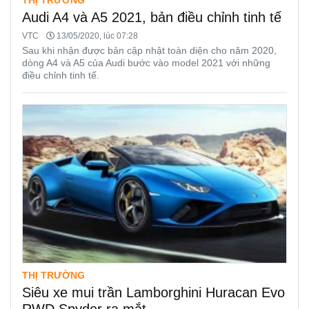
Audi A4 và A5 2021, bản điều chỉnh tinh tế
VTC
13/05/2020, lúc 07:28
Sau khi nhận được bản cập nhật toàn diện cho năm 2020,
dòng A4 và A5 của Audi bước vào model 2021 với những
điều chỉnh tinh tế.
THỊ TRƯỜNG
Siêu xe mui trần Lamborghini Huracan Evo
RWD Spyder ra mắt