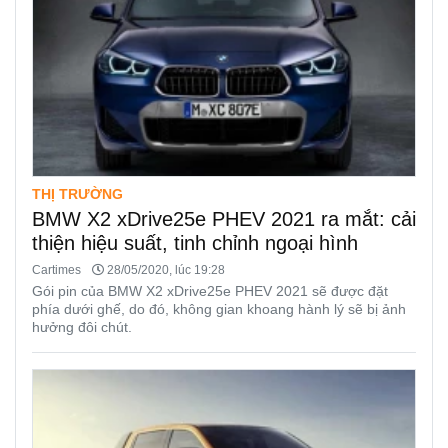
THỊ TRƯỜNG
BMW X2 xDrive25e PHEV 2021 ra mắt: cải
thiện hiệu suất, tinh chỉnh ngoại hình
Cartimes
28/05/2020, lúc 19:28
Gói pin của BMW X2 xDrive25e PHEV 2021 sẽ được đặt
phía dưới ghế, do đó, không gian khoang hành lý sẽ bị ảnh
hưởng đôi chút.