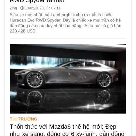
Zing
13/05/2020, lúc 07:11
Siêu xe mới nhất mà Lamborghini cho ra mắt là chiếc
Huracan Evo RWD Spyder. Đây là chiếc xe mui trần có hệ
dẫn động cầu sau duy nhất của hãng. 'Siêu bò' có giá bán
229.428 USD.
THỊ TRƯỜNG
Thổn thức với Mazda6 thế hệ mới: Đẹp
như xe sang, động cơ 6 xy-lanh, dẫn động