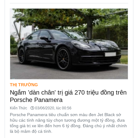
THỊ TRƯỜNG
Ngắm 'dàn chân' trị giá 270 triệu đồng trên
Porsche Panamera
Kiến Thức
03/06/2020, lúc 00:56
Porsche Panamera tiêu chuẩn sơn màu đen Jet Black sở
hữu các tính năng tùy chọn tương đương một tỷ đồng, đưa
tổng giá trị xe lên đến hơn 6 tỷ đồng. Đáng chú ý nhất chính
là bộ mâm độ cá tính.