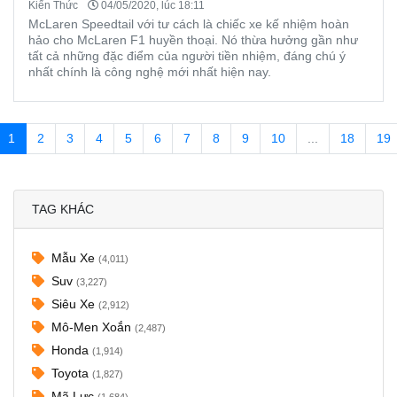
Kiến Thức
04/05/2020, lúc 18:11
McLaren Speedtail với tư cách là chiếc xe kế nhiệm hoàn
hảo cho McLaren F1 huyền thoại. Nó thừa hưởng gần như
tất cả những đặc điểm của người tiền nhiệm, đáng chú ý
nhất chính là công nghệ mới nhất hiện nay.
1
2
3
4
5
6
7
8
9
10
...
18
19
TAG KHÁC
Mẫu Xe
(4,011)
Suv
(3,227)
Siêu Xe
(2,912)
Mô-Men Xoắn
(2,487)
Honda
(1,914)
Toyota
(1,827)
Mã Lực
(1,684)