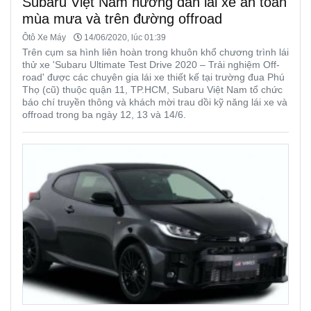
Subaru Việt Nam hướng dẫn lái xe an toàn
mùa mưa và trên đường offroad
Ôtô Xe Máy
14/06/2020, lúc 01:39
Trên cụm sa hình liên hoàn trong khuôn khổ chương trình lái
thử xe 'Subaru Ultimate Test Drive 2020 – Trải nghiệm Off-
road' được các chuyên gia lái xe thiết kế tại trường đua Phú
Thọ (cũ) thuộc quận 11, TP.HCM, Subaru Việt Nam tổ chức
báo chí truyền thông và khách mời trau dồi kỹ năng lái xe và
offroad trong ba ngày 12, 13 và 14/6.