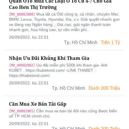
Quân ÔTô Mua Các Loại Ô Tô Cũ 4-7 Chỗ Giá
Cao Hơn Thị Trường
Mua tất cả Ôtô công ty, cá nhân, chuyên Mer,
[MX_00002989]
BMW, Lexus, Toyota, Hyundai, Kia,.v.v. Giải quyết nhanh gọn
xe đang vay Ngân hàng ;..Giá cao, giải ngân thanh toán
nhanh gọn, hoa hồng cao, tư vấn miễn phí..
26/09/2022, lúc 22:51
Tp. Hồ Chí Minh
Trên 1 Tỷ
Nhận Ưu Đãi Khủng Khi Tham Gia
Uư đãi miễn phí 500k khi tham gia -link
[MX_00002982]
KUBET : https://kubetvnd.com/ -LINK THABET :
https://thabetvnd.com/.
26/09/2022, lúc 22:51
Tp. Hồ Chí Minh
Dưới 200 Triệu
Cần Mua Xe Bán Tải Gấp
Cần mua xe bán tải đời nào cũng đwợc biển
[MX_00002981]
số TP. HCM chính chủ.
26/09/2022, lúc 22:51
Tp. Hồ Chí Minh
Dưới 200 Triệu