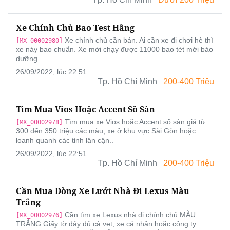
Xe Chính Chủ Bao Test Hãng
Xe chính chủ cần bán. Ai cần xe đi chơi hè thì
[MX_00002980]
xe này bao chuẩn. Xe mới chạy được 11000 bao tét mới bảo
dưỡng.
26/09/2022, lúc 22:51
Tp. Hồ Chí Minh
200-400 Triệu
Tìm Mua Vios Hoặc Accent Sồ Sàn
Tìm mua xe Vios hoặc Accent số sàn giá từ
[MX_00002978]
300 đến 350 triệu các màu, xe ở khu vực Sài Gòn hoặc
loanh quanh các tỉnh lân cận..
26/09/2022, lúc 22:51
Tp. Hồ Chí Minh
200-400 Triệu
Cần Mua Dòng Xe Lướt Nhà Đi Lexus Màu
Trắng
Cần tìm xe Lexus nhà đi chính chủ MÀU
[MX_00002976]
TRẮNG Giấy tờ đảy đủ cà vẹt, xe cá nhân hoặc công ty