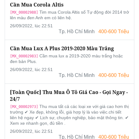
Cần Mua Corola Altis
Tim mua Corola Altis số Tự động đời 2014 trở
[MX_00002988]
lên màu đen Anh em có liên hệ.
26/09/2022, lúc 22:51
Tp. Hồ Chí Minh
400-600 Triệu
Cần Mua Lux A Plus 2019-2020 Màu Trắng
Cần mua lux a 2019-2020 màu trắng hoặc
[MX_00002983]
đen bản Plus.
26/09/2022, lúc 22:51
Tp. Hồ Chí Minh
400-600 Triệu
[Toàn Quốc] Thu Mua Ô Tô Giá Cao - Gọi Ngay -
24/7
Thu mua tất cả các loại xe với giá cao hơn thị
[MX_00002973]
trường ✔ Xe đẹp, không lỗi, giá hợp lý là vào việc.chi tiết
liên hệ ngay ✔ Lịch sự, chuyên nghiệp, bảo mật thông tin. ✔
Xem xe nhanh gọn, đủ tiền .
26/09/2022, lúc 22:51
Tp. Hồ Chí Minh
400-600 Triệu