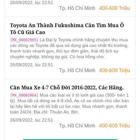
26/09/2022, lúc 22:51
Tp. Hồ Chí Minh
400-600 Triệu
Toyota An Thành Fukushima Cần Tìm Mua Ô
Tô Cũ Giá Cao
Là Đại lý Toyota chính hãng chuyên thu mua
[MX_00002965]
các dòng xe Toyota đã qua sử dụng giá cao nhất thị trường,
thanh toán nhanh gọn, thủ tục đơn giản, thái độ lịch sự
chuyên nghiệp, không ép giá. Có hoa hồng cho .
26/09/2022, lúc 22:51
Tp. Hồ Chí Minh
400-600 Triệu
Cần Mua Xe 4-7 Chỗ Đời 2016-2022, Các Hãng.
Mua các loại xe ô tô lướt giá cao (300- trên 1
[MX_00002964]
tỷ). Mua tất cả dòng xe 4-8 chỗ, Ae có xe chính chủ cần bán
lại hãy liên hệ với tôi bất cứ lúc nào. Mua nhanh gọn, thanh
toán 24/24. Địa chỉ: Thuận An, Bìn.
26/09/2022, lúc 22:51
Tp. Hồ Chí Minh
400-600 Triệu