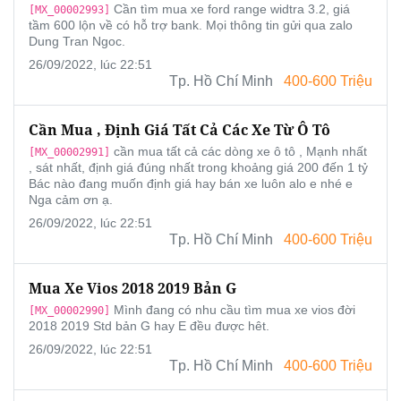
Cần tìm mua xe ford range widtra 3.2, giá
[MX_00002993]
tầm 600 lộn về có hỗ trợ bank. Mọi thông tin gửi qua zalo
Dung Tran Ngoc.
26/09/2022, lúc 22:51
Tp. Hồ Chí Minh
400-600 Triệu
Cần Mua , Định Giá Tất Cả Các Xe Từ Ô Tô
cần mua tất cả các dòng xe ô tô , Mạnh nhất
[MX_00002991]
, sát nhất, định giá đúng nhất trong khoảng giá 200 đến 1 tỷ
Bác nào đang muốn định giá hay bán xe luôn alo e nhé e
Nga cảm ơn ạ.
26/09/2022, lúc 22:51
Tp. Hồ Chí Minh
400-600 Triệu
Mua Xe Vios 2018 2019 Bản G
Mình đang có nhu cầu tìm mua xe vios đời
[MX_00002990]
2018 2019 Std bản G hay E đều được hêt.
26/09/2022, lúc 22:51
Tp. Hồ Chí Minh
400-600 Triệu