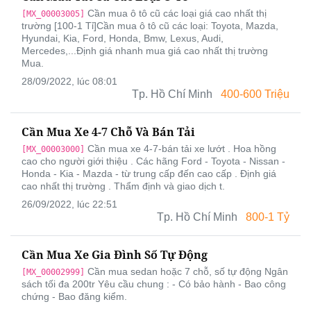
Cần mua ô tô cũ các loại giá cao nhất thị
[MX_00003005]
trường [100-1 Tỉ]Cần mua ô tô cũ các loại: Toyota, Mazda,
Hyundai, Kia, Ford, Honda, Bmw, Lexus, Audi,
Mercedes,...Định giá nhanh mua giá cao nhất thị trường
Mua.
28/09/2022, lúc 08:01
Tp. Hồ Chí Minh
400-600 Triệu
Cần Mua Xe 4-7 Chỗ Và Bán Tải
Cần mua xe 4-7-bán tải xe lướt . Hoa hồng
[MX_00003000]
cao cho người giới thiệu . Các hãng Ford - Toyota - Nissan -
Honda - Kia - Mazda - từ trung cấp đến cao cấp . Định giá
cao nhất thị trường . Thẩm định và giao dịch t.
26/09/2022, lúc 22:51
Tp. Hồ Chí Minh
800-1 Tỷ
Cần Mua Xe Gia Đình Số Tự Động
Cần mua sedan hoặc 7 chỗ, số tự động Ngân
[MX_00002999]
sách tối đa 200tr Yêu cầu chung : - Có bảo hành - Bao công
chứng - Bao đăng kiểm.