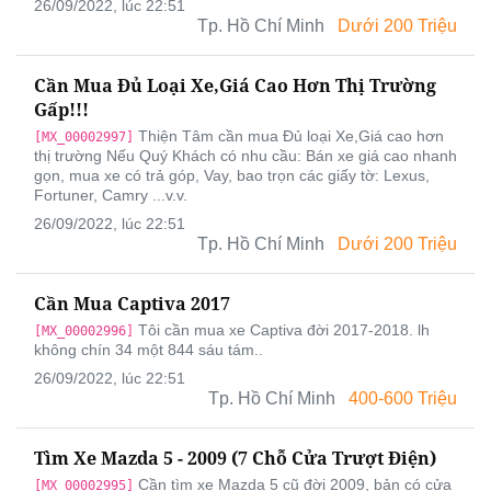
26/09/2022, lúc 22:51
Tp. Hồ Chí Minh
Dưới 200 Triệu
Cần Mua Đủ Loại Xe,Giá Cao Hơn Thị Trường
Gấp!!!
Thiện Tâm cần mua Đủ loại Xe,Giá cao hơn
[MX_00002997]
thị trường Nếu Quý Khách có nhu cầu: Bán xe giá cao nhanh
gọn, mua xe có trả góp, Vay, bao trọn các giấy tờ: Lexus,
Fortuner, Camry ...v.v.
26/09/2022, lúc 22:51
Tp. Hồ Chí Minh
Dưới 200 Triệu
Cần Mua Captiva 2017
Tôi cần mua xe Captiva đời 2017-2018. lh
[MX_00002996]
không chín 34 một 844 sáu tám..
26/09/2022, lúc 22:51
Tp. Hồ Chí Minh
400-600 Triệu
Tìm Xe Mazda 5 - 2009 (7 Chỗ Cửa Trượt Điện)
Cần tìm xe Mazda 5 cũ đời 2009, bản có cửa
[MX_00002995]