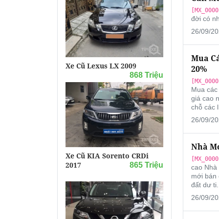
[MX_0000
đời có nh
26/09/20
Mua Cá
Xe Cũ Lexus LX 2009
20%
868 Triệu
[MX_0000
Mua các 
giá cao 
chỗ các l
26/09/20
Nhà Mớ
Xe Cũ KIA Sorento CRDi
[MX_0000
2017
865 Triệu
cao Nhà 
mới bán 
đất dư ti.
26/09/20