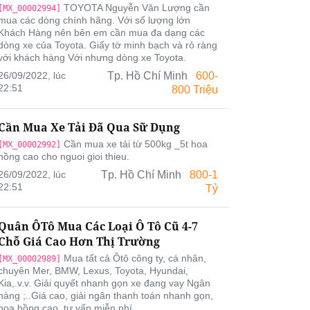
TOYOTA Nguyễn Văn Lượng cần
[MX_00002994]
mua các dòng chính hãng. Với số lượng lớn
Khách Hàng nên bên em cần mua đa dạng các
dòng xe của Toyota. Giấy tờ minh bạch và rỏ ràng
với khách hàng Với nhưng dòng xe Toyota.
26/09/2022, lúc
Tp. Hồ Chí Minh
600-
22:51
800 Triệu
Cần Mua Xe Tải Đã Qua Sữ Dụng
Cần mua xe tải từ 500kg _5t hoa
[MX_00002992]
hồng cao cho nguoi gioi thieu.
26/09/2022, lúc
Tp. Hồ Chí Minh
800-1
22:51
Tỷ
Quân ÔTô Mua Các Loại Ô Tô Cũ 4-7
Chỗ Giá Cao Hơn Thị Trường
Mua tất cả Ôtô công ty, cá nhân,
[MX_00002989]
chuyên Mer, BMW, Lexus, Toyota, Hyundai,
Kia,.v.v. Giải quyết nhanh gọn xe đang vay Ngân
hàng ;..Giá cao, giải ngân thanh toán nhanh gọn,
hoa hồng cao, tư vấn miễn phí..