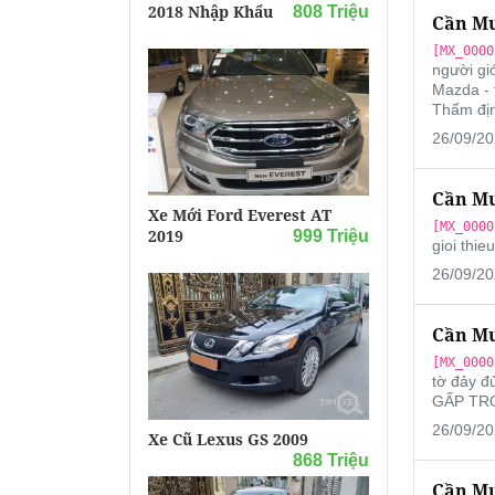
2018 Nhập Khẩu
808 Triệu
Cần Mu
[MX_0000
người giớ
Mazda - 
Thẩm địn
26/09/20
Cần Mu
Xe Mới Ford Everest AT
[MX_0000
2019
999 Triệu
gioi thieu
26/09/20
Cần Mu
[MX_0000
tờ đảy đ
GẤP TR
26/09/20
Xe Cũ Lexus GS 2009
868 Triệu
Cần Mu