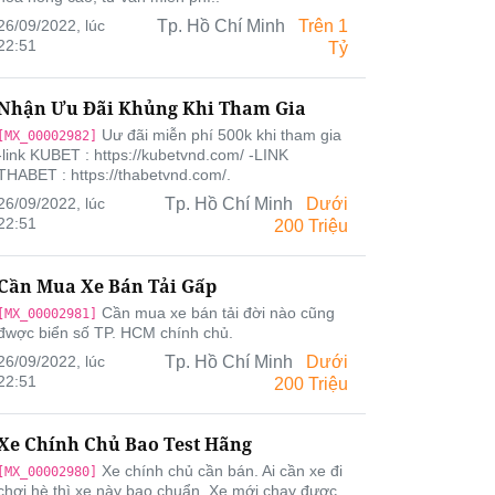
26/09/2022, lúc
Tp. Hồ Chí Minh
Trên 1
22:51
Tỷ
Nhận Ưu Đãi Khủng Khi Tham Gia
Uư đãi miễn phí 500k khi tham gia
[MX_00002982]
-link KUBET : https://kubetvnd.com/ -LINK
THABET : https://thabetvnd.com/.
26/09/2022, lúc
Tp. Hồ Chí Minh
Dưới
22:51
200 Triệu
Cần Mua Xe Bán Tải Gấp
Cần mua xe bán tải đời nào cũng
[MX_00002981]
đwợc biển số TP. HCM chính chủ.
26/09/2022, lúc
Tp. Hồ Chí Minh
Dưới
22:51
200 Triệu
Xe Chính Chủ Bao Test Hãng
Xe chính chủ cần bán. Ai cần xe đi
[MX_00002980]
chơi hè thì xe này bao chuẩn. Xe mới chạy được