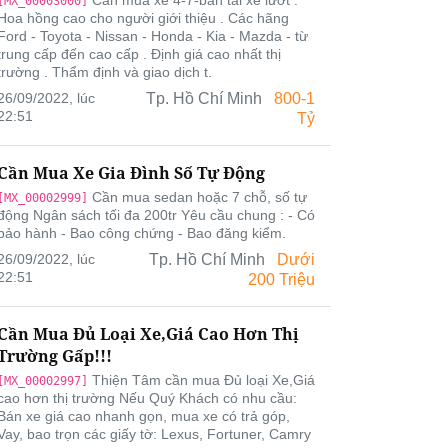
Cần mua xe 4-7-bán tải xe lướt .
[MX_00003000]
Hoa hồng cao cho người giới thiệu . Các hãng
Ford - Toyota - Nissan - Honda - Kia - Mazda - từ
trung cấp đến cao cấp . Định giá cao nhất thị
trường . Thẩm định và giao dịch t.
26/09/2022, lúc
Tp. Hồ Chí Minh
800-1
22:51
Tỷ
Cần Mua Xe Gia Đình Số Tự Động
Cần mua sedan hoặc 7 chỗ, số tự
[MX_00002999]
động Ngân sách tối đa 200tr Yêu cầu chung : - Có
bảo hành - Bao công chứng - Bao đăng kiểm.
26/09/2022, lúc
Tp. Hồ Chí Minh
Dưới
22:51
200 Triệu
Cần Mua Đủ Loại Xe,Giá Cao Hơn Thị
Trường Gấp!!!
Thiện Tâm cần mua Đủ loại Xe,Giá
[MX_00002997]
cao hơn thị trường Nếu Quý Khách có nhu cầu:
Bán xe giá cao nhanh gọn, mua xe có trả góp,
Vay, bao trọn các giấy tờ: Lexus, Fortuner, Camry