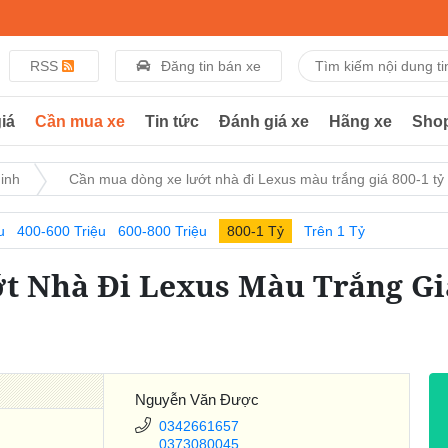
RSS
Đăng tin bán xe
iá
Cần mua xe
Tin tức
Đánh giá xe
Hãng xe
Sho
inh
Cần mua dòng xe lướt nhà đi Lexus màu trắng giá 800-1 tỷ 
u
400-600 Triệu
600-800 Triệu
800-1 Tỷ
Trên 1 Tỷ
 Nhà Đi Lexus Màu Trắng Giá 
Nguyễn Văn Được
0342661657
0373080045