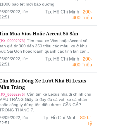
11000 bao tét mới bảo dưỡng.
26/09/2022, lúc
Tp. Hồ Chí Minh
200-
22:51
400 Triệu
Tìm Mua Vios Hoặc Accent Sồ Sàn
Tìm mua xe Vios hoặc Accent số
[MX_00002978]
sàn giá từ 300 đến 350 triệu các màu, xe ở khu
vực Sài Gòn hoặc loanh quanh các tỉnh lân cận..
26/09/2022, lúc
Tp. Hồ Chí Minh
200-
22:51
400 Triệu
Cần Mua Dòng Xe Lướt Nhà Đi Lexus
Màu Trắng
Cần tìm xe Lexus nhà đi chính chủ
[MX_00002976]
MÀU TRẮNG Giấy tờ đảy đủ cà vẹt, xe cá nhân
hoặc công ty đứng tên điều được. CẦN GẤP
TRONG THÁNG 7.
26/09/2022, lúc
Tp. Hồ Chí Minh
800-1
22:51
Tỷ