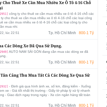
y Cho Thuê Xe Cần Mua Nhiều Xe Ô Tô 4-16 Chỗ
ại
công ty cho thuê xe cần mua nhiều xe ô tô 4-16 chỗ các
2951]
g ty cho thuê xe cần mua nhiều xe ô tô 4-16 chỗ các loại công
huê xe cần mua nhiều xe ô tô 4-16 chỗ các loại công ty cho
cần mua nhi.
22, lúc 22:51
Tp. Hồ Chí Minh
800-1 Tỷ
a Các Dòng Xe Đã Qua Sử Dụng.
AUTO NAM SÀI GÒN đang cần mua các dòng xe đã
2949]
ụng..
22, lúc 22:51
Tp. Hồ Chí Minh
800-1 Tỷ
 Tân Cảng Thu Mua Tất Cả Các Dòng Xe Qua Sử
- Định giá qua hình ảnh xe, số km, đăng kiểm - Xuống
2932]
em xe - Giá tốt nhất thị trường - Giấy tờ pháp lý xử lý nhanh
àng - Giao dịch ngay trong ngày - Xe còn ngân hàng tất toán
22, lúc 22:51
Tp. Hồ Chí Minh
800-1 Tỷ