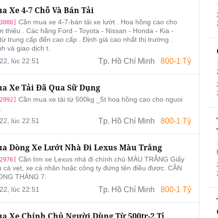
a Xe 4-7 Chỗ Và Bán Tải
Cần mua xe 4-7-bán tải xe lướt . Hoa hồng cao cho
3000]
i thiệu . Các hãng Ford - Toyota - Nissan - Honda - Kia -
từ trung cấp đến cao cấp . Định giá cao nhất thị trường .
h và giao dịch t.
22, lúc 22:51
Tp. Hồ Chí Minh
800-1 Tỷ
a Xe Tải Đã Qua Sữ Dụng
Cần mua xe tải từ 500kg _5t hoa hồng cao cho nguoi
2992]
.
22, lúc 22:51
Tp. Hồ Chí Minh
800-1 Tỷ
a Dòng Xe Lướt Nhà Đi Lexus Màu Trắng
Cần tìm xe Lexus nhà đi chính chủ MÀU TRẮNG Giấy
2976]
ủ cà vẹt, xe cá nhân hoặc công ty đứng tên điều được. CẦN
ONG THÁNG 7.
22, lúc 22:51
Tp. Hồ Chí Minh
800-1 Tỷ
a Xe Chính Chủ Người Dùng Từ 500tr-2 Tỉ