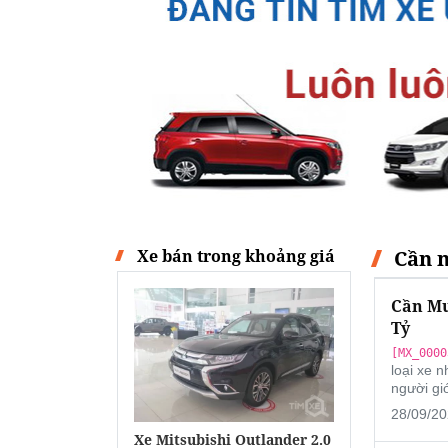
Xe bán trong khoảng giá
Cần m
Cần Mu
Tỷ
[MX_0000
loại xe 
người giớ
28/09/20
Xe Mitsubishi Outlander 2.0