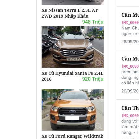
Xe Nissan Terra E 2.5L AT
Cần Mu
2WD 2019 Nhập Khẩu
948 Triệu
[MX_0000
Nam Chuy
ngân xe 
26/09/20
Cần Mu
[MX_0000
premium,
Xe Cũ Hyundai Santa Fe 2.4L
đụng, ng
2016
920 Triệu
có liên h
26/09/20
Cần Th
[MX_0000
dụng với
làm mất 
hàng. - 
Xe Cũ Ford Ranger Wildtrak