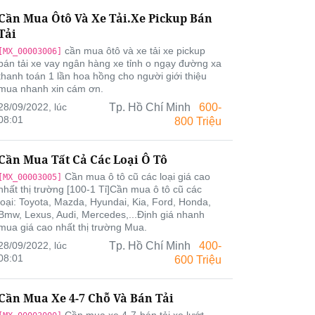
Cần Mua Ôtô Và Xe Tải.xe Pickup Bán
Tải
cần mua ôtô và xe tải xe pickup
[MX_00003006]
bán tải xe vay ngân hàng xe tỉnh o ngạy đường xa
thanh toán 1 lần hoa hồng cho người giới thiệu
mua nhanh xin cám ơn.
28/09/2022, lúc
Tp. Hồ Chí Minh
600-
08:01
800 Triệu
Cần Mua Tất Cả Các Loại Ô Tô
Cần mua ô tô cũ các loại giá cao
[MX_00003005]
nhất thị trường [100-1 Tỉ]Cần mua ô tô cũ các
loại: Toyota, Mazda, Hyundai, Kia, Ford, Honda,
Bmw, Lexus, Audi, Mercedes,...Định giá nhanh
mua giá cao nhất thị trường Mua.
28/09/2022, lúc
Tp. Hồ Chí Minh
400-
08:01
600 Triệu
Cần Mua Xe 4-7 Chỗ Và Bán Tải