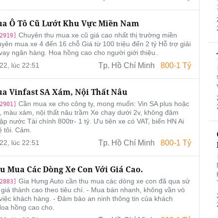
a Ô Tô Cũ Lướt Khu Vực Miền Nam
Chuyên thu mua xe cũ giá cao nhất thị trường miền
2919]
ên mua xe 4 đến 16 chỗ Giá từ 100 triệu đến 2 tỷ Hỗ trợ giải
vay ngân hàng. Hoa hồng cao cho người giới thiệu..
22, lúc 22:51
Tp. Hồ Chí Minh
800-1 Tỷ
a Vinfast SA Xám, Nội Thất Nâu
Cần mua xe cho công ty, mong muốn: Vin SA plus hoặc
2901]
 màu xám, nội thất nâu trầm Xe chạy dưới 2v, không đâm
ập nước Tài chính 800tr- 1 tỷ. Ưu tiên xe có VAT, biển HN Ai
ệ tôi. Cảm.
22, lúc 22:51
Tp. Hồ Chí Minh
800-1 Tỷ
u Mua Các Dòng Xe Con Với Giá Cao.
Gia Hưng Auto cần thu mua các dòng xe con đã qua sử
2883]
 giá thành cao theo tiêu chí. - Mua bán nhanh, không vần vò
việc khách hàng. - Đảm bảo an ninh thông tin của khách
Hoa hồng cao cho.