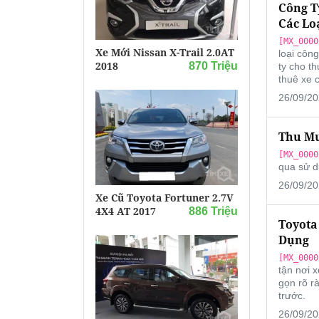
Công T
Các Lo
[MX_0000
Xe Mới Nissan X-Trail 2.0AT
loại côn
2018
870 Triệu
ty cho t
thuê xe 
26/09/20
Thu Mu
[MX_0000
qua sử d
26/09/20
Xe Cũ Toyota Fortuner 2.7V
4X4 AT 2017
886 Triệu
Toyota
Dụng
[MX_0000
tận nơi x
gọn rõ r
trước.
26/09/20