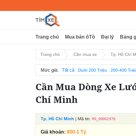
Trang chủ
Mua bán ôTô
Đại lý
Bảng g
Trang chủ
Cần mua xe
Tp. Hồ Chí M
Mức giá:
Tất cả
Dưới 200 Triệu
200-400 Triệ
Cần Mua Dòng Xe Lướt
Chí Minh
Tp. Hồ Chí Minh
| Mã tin:
MX_00002976
Giá khoản:
800-1 Tỷ