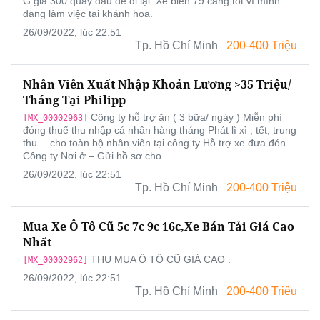
G giá 300 quay đầu để đi lại. Xe biển 79 càng tốt vì mình
đang làm việc tai khánh hoa.
26/09/2022, lúc 22:51
Tp. Hồ Chí Minh
200-400 Triệu
Nhân Viên Xuất Nhập Khoản Lương >35 Triệu/
Tháng Tại Philipp
Công ty hỗ trợ ăn ( 3 bữa/ ngày ) Miễn phí
[MX_00002963]
đóng thuế thu nhập cá nhân hàng tháng Phát lì xì , tết, trung
thu… cho toàn bộ nhân viên tại công ty Hỗ trợ xe đưa đón .
Công ty Nơi ở – Gửi hồ sơ cho .
26/09/2022, lúc 22:51
Tp. Hồ Chí Minh
200-400 Triệu
Mua Xe Ô Tô Cũ 5c 7c 9c 16c,xe Bán Tải Giá Cao
Nhất
THU MUA Ô TÔ CŨ GIÁ CAO .
[MX_00002962]
26/09/2022, lúc 22:51
Tp. Hồ Chí Minh
200-400 Triệu