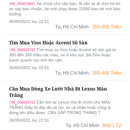
Xe chính chủ cần bán. Ai cần xe đi chơi hè thì
[MX_00002980]
xe này bao chuẩn. Xe mới chạy được 11000 bao tét mới bảo
dưỡng.
26/09/2022, lúc 22:51
Tp. Hồ Chí Minh
200-400 Triệu
Tìm Mua Vios Hoặc Accent Sồ Sàn
Tìm mua xe Vios hoặc Accent số sàn giá từ
[MX_00002978]
300 đến 350 triệu các màu, xe ở khu vực Sài Gòn hoặc
loanh quanh các tỉnh lân cận..
26/09/2022, lúc 22:51
Tp. Hồ Chí Minh
200-400 Triệu
Cần Mua Dòng Xe Lướt Nhà Đi Lexus Màu
Trắng
Cần tìm xe Lexus nhà đi chính chủ MÀU
[MX_00002976]
TRẮNG Giấy tờ đảy đủ cà vẹt, xe cá nhân hoặc công ty
đứng tên điều được. CẦN GẤP TRONG THÁNG 7.
26/09/2022, lúc 22:51
Tp. Hồ Chí Minh
800-1 Tỷ