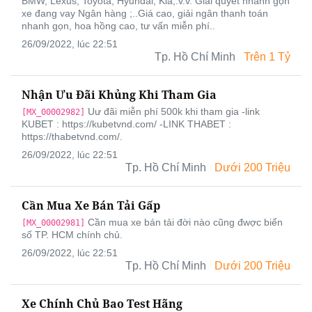
BMW, Lexus, Toyota, Hyundai, Kia,.v.v. Giải quyết nhanh gọn
xe đang vay Ngân hàng ;..Giá cao, giải ngân thanh toán
nhanh gọn, hoa hồng cao, tư vấn miễn phí..
26/09/2022, lúc 22:51
Tp. Hồ Chí Minh
Trên 1 Tỷ
Nhận Ưu Đãi Khủng Khi Tham Gia
Uư đãi miễn phí 500k khi tham gia -link
[MX_00002982]
KUBET : https://kubetvnd.com/ -LINK THABET :
https://thabetvnd.com/.
26/09/2022, lúc 22:51
Tp. Hồ Chí Minh
Dưới 200 Triệu
Cần Mua Xe Bán Tải Gấp
Cần mua xe bán tải đời nào cũng đwợc biển
[MX_00002981]
số TP. HCM chính chủ.
26/09/2022, lúc 22:51
Tp. Hồ Chí Minh
Dưới 200 Triệu
Xe Chính Chủ Bao Test Hãng