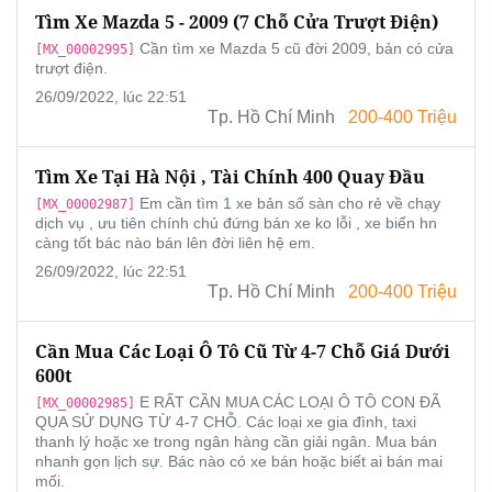
Tìm Xe Mazda 5 - 2009 (7 Chỗ Cửa Trượt Điện)
Cần tìm xe Mazda 5 cũ đời 2009, bản có cửa
[MX_00002995]
trượt điện.
26/09/2022, lúc 22:51
Tp. Hồ Chí Minh
200-400 Triệu
Tìm Xe Tại Hà Nội , Tài Chính 400 Quay Đầu
Em cần tìm 1 xe bản số sàn cho rẻ về chạy
[MX_00002987]
dịch vụ , ưu tiên chính chủ đứng bán xe ko lỗi , xe biển hn
càng tốt bác nào bán lên đời liên hệ em.
26/09/2022, lúc 22:51
Tp. Hồ Chí Minh
200-400 Triệu
Cần Mua Các Loại Ô Tô Cũ Từ 4-7 Chỗ Giá Dưới
600t
E RẤT CẦN MUA CÁC LOẠI Ô TÔ CON ĐÃ
[MX_00002985]
QUA SỬ DỤNG TỪ 4-7 CHỖ. Các loại xe gia đình, taxi
thanh lý hoặc xe trong ngân hàng cần giải ngân. Mua bán
nhanh gọn lịch sự. Bác nào có xe bán hoặc biết ai bán mai
mối.