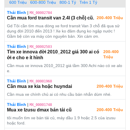
600 Triệu
600-800 Triệu
800-1 Tỷ
Trên 1 Tỷ
Thái Bình
|
MX_00002784
Cần mua ford transit van 2.4l (3 chỗ) cũ.
200-400 Triệu
Gd Tôi cần tìm mua dòng xe ford transit Van 3 chỗ đã qua sử
dụng đời 2010 đến 2013 ! Xe ko đâm đụng ko ngập nước !
Gầm bệ còn va máy còn nguyên bản. Xin cám ơn.
Thái Bình
|
MX_00002503
Tìm xe innova đời 2010_2012 giá 300 ai có
200-400
Triệu
ới e cho e ít hình
Cần mua xe innova 2010_2012 giá tầm 300 Achi nào có xe alo
e.
Thái Bình
|
MX_00001960
Cần mua xe kia hoặc huyndai
200-400 Triệu
Cần mua xe chính chủ ai có nhu cầu bán nhắn dùm nhé.
Thái Bình
|
MX_00001748
Mua xe Izusu dmax bán tải cũ
200-400 Triệu
tôi muốn tìm xe bán tải củ, máy dầu 1.9 hoặc 2.5 của izusu
hoặc ford.