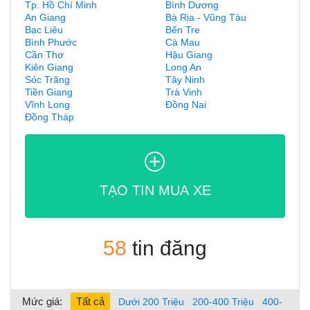
Tp. Hồ Chí Minh
Bình Dương
An Giang
Bà Rịa - Vũng Tàu
Bạc Liêu
Bến Tre
Bình Phước
Cà Mau
Cần Thơ
Hậu Giang
Kiên Giang
Long An
Sóc Trăng
Tây Ninh
Tiền Giang
Trà Vinh
Vĩnh Long
Đồng Nai
Đồng Tháp
TẠO TIN MUA XE
58
tin đăng
Mức giá:
Tất cả
Dưới 200 Triệu
200-400 Triệu
400-