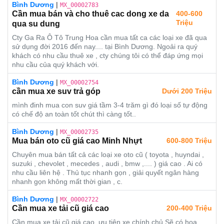
Bình Dương
|
MX_00002783
Cần mua bán và cho thuê cac dong xe da
400-600
Triệu
qua su dung
Cty Ga Ra Ô Tô Trung Hoa cần mua tất ca các loại xe đã qua
sử dụng đời 2016 đến nay.... tại Bình Dương. Ngoải ra quý
khách có nhu cầu thuê xe , cty chúng tôi có thể đáp ứng mọi
nhu cầu của quý khách với.
Bình Dương
|
MX_00002754
cần mua xe suv trả góp
Dưới 200 Triệu
mình đinh mua con suv giá tầm 3-4 trăm gì đó loại số tự động
có chế độ an toàn tốt chút thì càng tốt..
Bình Dương
|
MX_00002735
Mua bán oto cũ giá cao Minh Nhựt
600-800 Triệu
Chuyên mua bán tất cả các loại xe oto cũ ( toyota , huyndai ,
suzuki , chevolet , mecedes , audi , bmw ,.... ) giá cao . Ai có
nhu cầu liên hệ . Thủ tục nhanh gọn , giải quyết ngân hàng
nhanh gọn không mất thời gian , c.
Bình Dương
|
MX_00002722
Cần mua xe tải cũ giá cao
200-400 Triệu
Cần mua xe tải cũ giá cao, ưu tiên xe chính chủ Sẽ có hoa