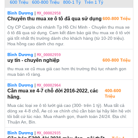
600 Triệu
600-800 Triệu
800-1 Tỷ
Trên 1 Tỷ
Bình Dương
|
MX_00002958
Chuyên thu mua xe ô tô đã qua sử dụng
600-800 Triệu
Cty CP Carpla chi nhánh Tp Hồ Chí Minh - Chuyên thu mua xe
ô tô đã qua sử dụng. Cam kết đảm bảo giá thu mua xe ô tô với
giá tốt nhất thị trường dành cho khách hàng (từ 10-20 triệu).
Hoa hồng cao dành cho ngư.
Bình Dương
|
MX_00002959
uy tín - chuyên nghiệp
600-800 Triệu
thu mua xe cũ mua giá cao hơn thị trường thủ tục nhanh gọn
mua bán rõ ràng.
Bình Dương
|
MX_00002964
Cần mua xe 4-7 chỗ đời 2016-2022, các
400-600
Triệu
hãng.
Mua các loại xe ô tô lướt giá cao (300- trên 1 tỷ). Mua tất cả
dòng xe 4-8 chỗ, Ae có xe chính chủ cần bán lại hãy liên hệ với
tôi bất cứ lúc nào. Mua nhanh gọn, thanh toán 24/24. Địa chỉ:
Thuận An, Bìn.
Bình Dương
|
MX_00002935