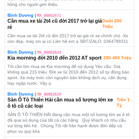
hồng cho nguời giới thiệu.
Bình Dương
|
MX_00002671
Cần mua xe tải 2t4 cũ đời 2017 trở lại giá
Dưới 200
Triệu
rẻ
Cần mua xe tải 2t4 cũ đời 2017 trở lại giá rẻ xe chính chủ .Xe
còn đẹp, máy zin ai có Liên hệ em ạ SĐT/ZALO: 0364788311
Bình Dương
|
MX_00002633
Kia morning đời 2010 đến 2012 AT sport
200-400 Triệu
Tôi cần tìm mua xe Kia morning để sử dụng Yêu cầu: Giá
không quá 215 triệu. Đời xe từ 2010 đến 2012 số tự động bản
sport. Xe máy móc còn nguyên bản không dịch vụ, cấn đụng
hay ngập nước. Vậy a.
Bình Dương
|
MX_00002629
Sàn Ô Tô Thiên Hải cần mua số lượng lớn xe
Trên 1
Tỷ
ô tô cũ các loại
SÀN Ô TÔ THIÊN HẢI đang cần mua một số lượng lớn xe ô tô
đã qua sử dụng của tất cả các hãng . Quý khách có nhu cầu
vui lòng liên hệ . Chúng Tôi rất hân hạnh được đón tiếp và
phục vụ quý khá.