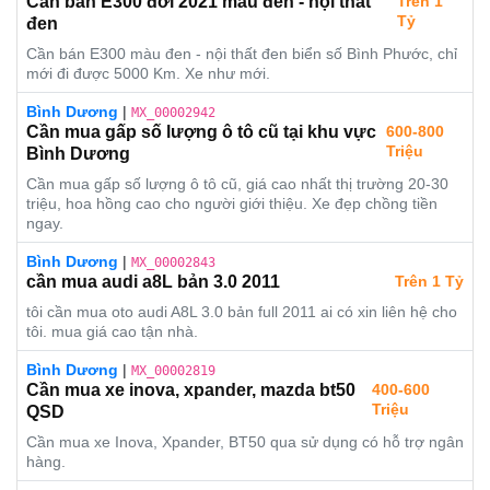
Cần bán E300 đời 2021 màu đen - nội thất
Trên 1
Tỷ
đen
Cần bán E300 màu đen - nội thất đen biển số Bình Phước, chỉ
mới đi được 5000 Km. Xe như mới.
Bình Dương
|
MX_00002942
Cần mua gấp số lượng ô tô cũ tại khu vực
600-800
Triệu
Bình Dương
Cần mua gấp số lượng ô tô cũ, giá cao nhất thị trường 20-30
triệu, hoa hồng cao cho người giới thiệu. Xe đẹp chồng tiền
ngay.
Bình Dương
|
MX_00002843
cần mua audi a8L bản 3.0 2011
Trên 1 Tỷ
tôi cần mua oto audi A8L 3.0 bản full 2011 ai có xin liên hệ cho
tôi. mua giá cao tận nhà.
Bình Dương
|
MX_00002819
Cần mua xe inova, xpander, mazda bt50
400-600
Triệu
QSD
Cần mua xe Inova, Xpander, BT50 qua sử dụng có hỗ trợ ngân
hàng.