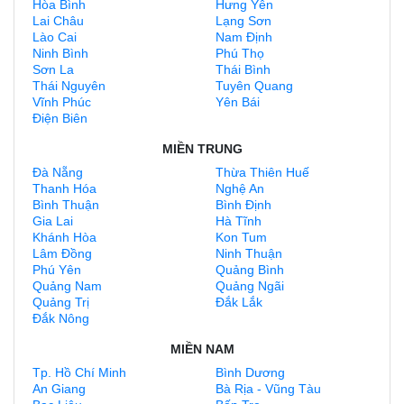
Hòa Bình
Hưng Yên
Lai Châu
Lạng Sơn
Lào Cai
Nam Định
Ninh Bình
Phú Thọ
Sơn La
Thái Bình
Thái Nguyên
Tuyên Quang
Vĩnh Phúc
Yên Bái
Điện Biên
MIỀN TRUNG
Đà Nẵng
Thừa Thiên Huế
Thanh Hóa
Nghệ An
Bình Thuận
Bình Định
Gia Lai
Hà Tĩnh
Khánh Hòa
Kon Tum
Lâm Đồng
Ninh Thuận
Phú Yên
Quảng Bình
Quảng Nam
Quảng Ngãi
Quảng Trị
Đắk Lắk
Đắk Nông
MIỀN NAM
Tp. Hồ Chí Minh
Bình Dương
An Giang
Bà Rịa - Vũng Tàu