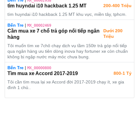
Bến Tre
|
MX_00002938
tìm huyndai i10 hackback 1.25 MT
200-400 Triệu
tìm huyndai i10 hackback 1.25 MT khu vực, miền tây, tphcm.
Bến Tre
|
MX_00002469
Cần mua xe 7 chổ trả góp nối tiếp ngân
Dưới 200
Triệu
hàng
Tôi muốn tìm xe 7chô chạy dịch vụ tầm 150tr trả góp nối tiếp
qua ngân hàng ưu tiên dòng inova hay fortuner xe còn chuẩn
không bị ngập nước máy móc chưa bung.
Bến Tre
|
MX_00000800
Tìm mua xe Accord 2017-2019
800-1 Tỷ
Tôi cần tìm mua lại xe Accord đời 2017-2019 chạy ít, xe gia
đình 1 chủ..