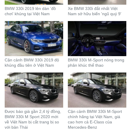
BMW 330i 2019 lên dàn 'đồ
Xe BMW 330i đắt nhất Việt
chơi' khủng tại Việt Nam
Nam sở hữu biển 'ngũ quý 9'
Cận cảnh BMW 330i 2019 độ
BMW 330i M-Sport nóng trong
khủng đầu tiên ở Việt Nam
phân khúc thể thao
Được báo giá gần 2,4 tỷ đồng,
Cận cảnh BMW 330i M-Sport
BMW 330i M Sport 2020 mới
chính hãng tại Việt Nam, giá
về Việt Nam bị cắt trang bị so
cao hơn cả E-Class của
với bản Thái
Mercedes-Benz