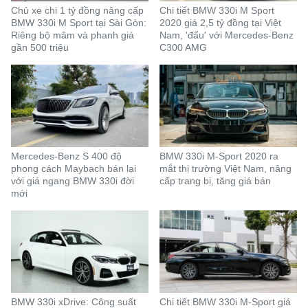
Chủ xe chi 1 tỷ đồng nâng cấp
Chi tiết BMW 330i M Sport
BMW 330i M Sport tại Sài Gòn:
2020 giá 2,5 tỷ đồng tại Việt
Riêng bộ mâm và phanh giá
Nam, 'đấu' với Mercedes-Benz
gần 500 triệu
C300 AMG
Mercedes-Benz S 400 độ
BMW 330i M-Sport 2020 ra
phong cách Maybach bán lại
mắt thị trường Việt Nam, nâng
với giá ngang BMW 330i đời
cấp trang bị, tăng giá bán
mới
BMW 330i xDrive: Công suất
Chi tiết BMW 330i M-Sport giá