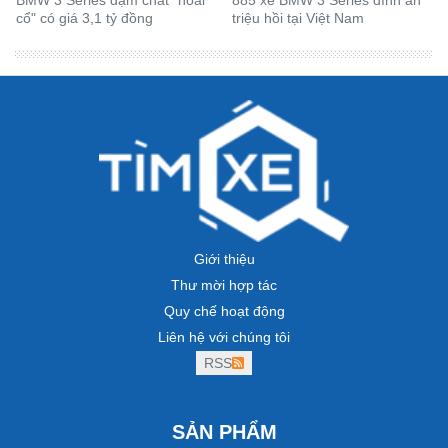
BMW 3 Series đậm chất "hoài
885 xe BMW 3 Series dính án
cổ" có giá 3,1 tỷ đồng
triệu hồi tại Việt Nam
Giới thiệu
Thư mời hợp tác
Quy chế hoạt động
Liên hệ với chúng tôi
RSS
SẢN PHẨM