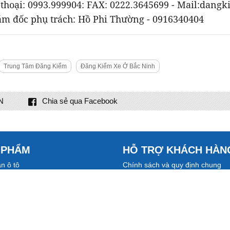
thoại: 0993.999904: FAX: 0222.3645699 - Mail:
dangk
iám đốc phụ trách: Hồ Phi Thường - 0916340404
Trung Tâm Đăng Kiểm
Đăng Kiểm Xe Ở Bắc Ninh
N
Chia sẻ qua Facebook
 PHẨM
HỖ TRỢ KHÁCH HÀN
n ô tô
Chính sách và quy định chung
ốn mua xe?
Điều khoản salon
bán xe
Chính sách thanh toán
á xe ô tô
Chính sách bảo hành
u mức phạt
Chính sách đổi và hoàn tiền