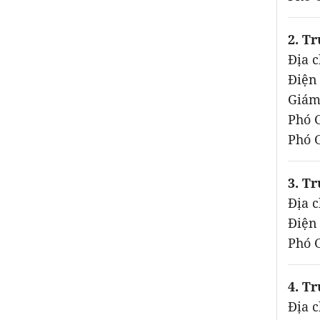
2. T
Địa 
Điện 
Giám
Phó 
Phó 
3. T
Địa c
Điện 
Phó 
4. T
Địa c