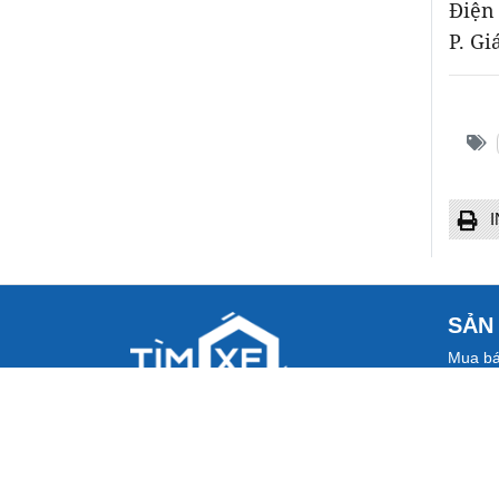
Điện 
P. G
I
SẢN
Mua bá
Tôi mu
Đại lý 
Giới thiệu
Bảng gi
Thư mời hợp tác
Tra cứ
Quy chế hoạt động