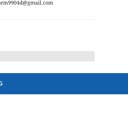
iem9904d@gmail.com
G