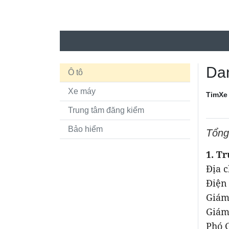
Dan
Ô tô
Xe máy
TimXe
Trung tâm đăng kiểm
Bảo hiểm
Tổng
1. T
Địa c
Điện 
Giám
Giám
Phó 