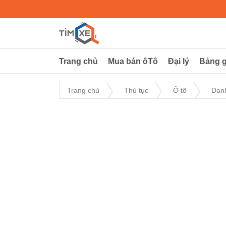
Trang chủ
Mua bán ôTô
Đại lý
Bảng g
Trang chủ
Thủ tục
Ô tô
Danh