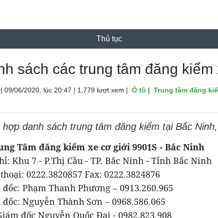
Thủ tục
h sách các trung tâm đăng kiểm 
|
09/06/2020, lúc 20:47
|
1,779 lượt xem
|
Ô tô
|
Trung tâm đăng ki
 hợp danh sách trung tâm đăng kiểm tại Bắc Ninh
rung Tâm đăng kiểm xe cơ giới 9901S - Bắc Ninh
hỉ: Khu 7 - P.Thị Cầu - TP. Bắc Ninh - Tỉnh Bắc Ninh
thoại: 0222.3820857 Fax: 0222.3824876
 đốc: Phạm Thanh Phương – 0913.260.965
 đốc: Nguyễn Thành Sơn – 0968.586.065
Giám đốc Nguyễn Quốc Đại - 0982.823.908