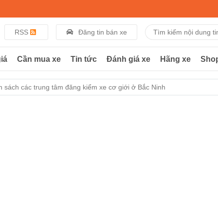
RSS
Đăng tin bán xe
iá
Cần mua xe
Tin tức
Đánh giá xe
Hãng xe
Sho
 sách các trung tâm đăng kiểm xe cơ giới ở Bắc Ninh