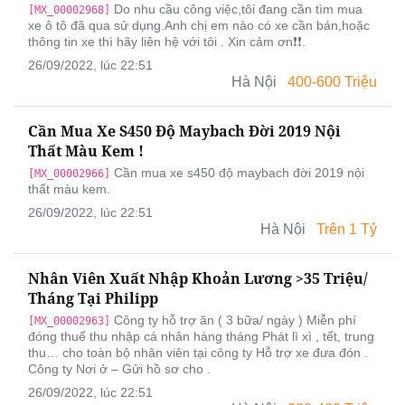
Do nhu cầu công việc,tôi đang cần tìm mua
[MX_00002968]
xe ô tô đã qua sử dụng.Anh chị em nào có xe cần bán,hoặc
thông tin xe thì hãy liên hệ với tôi . Xin cảm ơn❗️❗️.
26/09/2022, lúc 22:51
Hà Nội
400-600 Triệu
Cần Mua Xe S450 Độ Maybach Đời 2019 Nội
Thất Màu Kem !
Cần mua xe s450 độ maybach đời 2019 nội
[MX_00002966]
thất màu kem.
26/09/2022, lúc 22:51
Hà Nội
Trên 1 Tỷ
Nhân Viên Xuất Nhập Khoản Lương >35 Triệu/
Tháng Tại Philipp
Công ty hỗ trợ ăn ( 3 bữa/ ngày ) Miễn phí
[MX_00002963]
đóng thuế thu nhập cá nhân hàng tháng Phát lì xì , tết, trung
thu… cho toàn bộ nhân viên tại công ty Hỗ trợ xe đưa đón .
Công ty Nơi ở – Gửi hồ sơ cho .
26/09/2022, lúc 22:51