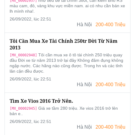
như tiêu đề tài chính 380t, cần kiếm Brio RS
[MX_00002957]
màu cam, đỏ, vàng khu vực miền nam. ai có nhu cần bán xe
lh mình nha!.
26/09/2022, lúc 22:51
Hà Nội
200-400 Triệu
Tôi Cần Mua Xe Tài Chính 250tr Đời Từ Năm
2013
Tôi cần mua xe ô tô tài chính 250 triệu quay
[MX_00002948]
đầu Đời xe từ năm 2013 trở lại đây Không đâm đụng không
ngập nước. Các hãng nào cũng được. Trong hn và các tỉnh
lân cận đều được.
26/09/2022, lúc 22:51
Hà Nội
200-400 Triệu
Tìm Xe Vios 2016 Trở Nên.
Giá xe tầm 280 triệu. Xe vios 2016 trở lên
[MX_00002945]
bản e..
26/09/2022, lúc 22:51
Hà Nội
200-400 Triệu