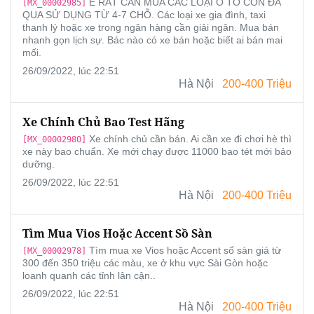
E RẤT CẦN MUA CÁC LOẠI Ô TÔ CON ĐÃ
[MX_00002985]
QUA SỬ DỤNG TỪ 4-7 CHỖ. Các loại xe gia đình, taxi
thanh lý hoặc xe trong ngân hàng cần giải ngân. Mua bán
nhanh gọn lịch sự. Bác nào có xe bán hoặc biết ai bán mai
mối.
26/09/2022, lúc 22:51
Hà Nội
200-400 Triệu
Xe Chính Chủ Bao Test Hãng
Xe chính chủ cần bán. Ai cần xe đi chơi hè thì
[MX_00002980]
xe này bao chuẩn. Xe mới chạy được 11000 bao tét mới bảo
dưỡng.
26/09/2022, lúc 22:51
Hà Nội
200-400 Triệu
Tìm Mua Vios Hoặc Accent Sồ Sàn
Tìm mua xe Vios hoặc Accent số sàn giá từ
[MX_00002978]
300 đến 350 triệu các màu, xe ở khu vực Sài Gòn hoặc
loanh quanh các tỉnh lân cận..
26/09/2022, lúc 22:51
Hà Nội
200-400 Triệu