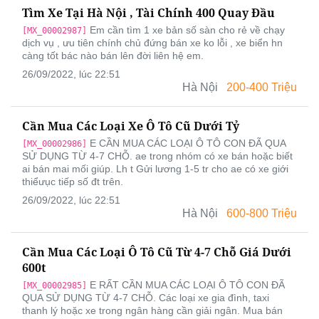
Tìm Xe Tại Hà Nội , Tài Chính 400 Quay Đầu
Em cần tìm 1 xe bản số sàn cho rẻ về chạy
[MX_00002987]
dịch vụ , ưu tiên chính chủ đứng bán xe ko lỗi , xe biển hn
càng tốt bác nào bán lên đời liên hệ em.
26/09/2022, lúc 22:51
Hà Nội
200-400 Triệu
Cần Mua Các Loại Xe Ô Tô Cũ Dưới Tỷ
E CẦN MUA CÁC LOẠI Ô TÔ CON ĐÃ QUA
[MX_00002986]
SỬ DỤNG TỪ 4-7 CHỖ. ae trong nhóm có xe bán hoặc biết
ai bán mai mối giúp. Lh t Gửi lương 1-5 tr cho ae có xe giới
thiểưục tiếp số đt trên.
26/09/2022, lúc 22:51
Hà Nội
600-800 Triệu
Cần Mua Các Loại Ô Tô Cũ Từ 4-7 Chỗ Giá Dưới
600t
E RẤT CẦN MUA CÁC LOẠI Ô TÔ CON ĐÃ
[MX_00002985]
QUA SỬ DỤNG TỪ 4-7 CHỖ. Các loại xe gia đình, taxi
thanh lý hoặc xe trong ngân hàng cần giải ngân. Mua bán