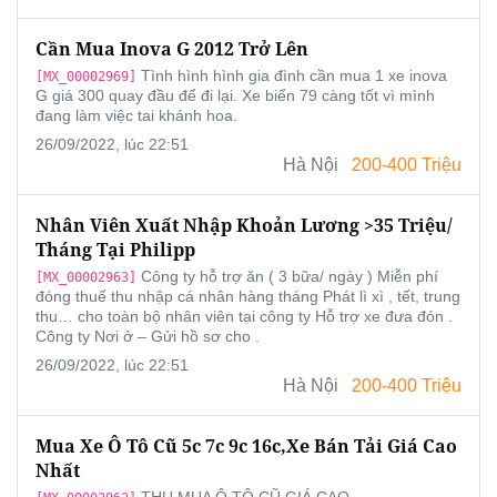
Cần Mua Inova G 2012 Trở Lên
Tình hình hình gia đình cần mua 1 xe inova
[MX_00002969]
G giá 300 quay đầu để đi lại. Xe biển 79 càng tốt vì mình
đang làm việc tai khánh hoa.
26/09/2022, lúc 22:51
Hà Nội
200-400 Triệu
Nhân Viên Xuất Nhập Khoản Lương >35 Triệu/
Tháng Tại Philipp
Công ty hỗ trợ ăn ( 3 bữa/ ngày ) Miễn phí
[MX_00002963]
đóng thuế thu nhập cá nhân hàng tháng Phát lì xì , tết, trung
thu… cho toàn bộ nhân viên tại công ty Hỗ trợ xe đưa đón .
Công ty Nơi ở – Gửi hồ sơ cho .
26/09/2022, lúc 22:51
Hà Nội
200-400 Triệu
Mua Xe Ô Tô Cũ 5c 7c 9c 16c,xe Bán Tải Giá Cao
Nhất
THU MUA Ô TÔ CŨ GIÁ CAO .