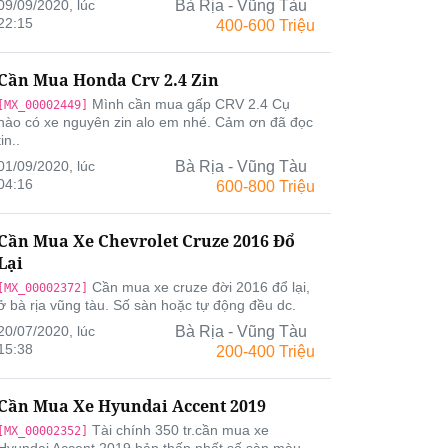
09/09/2020, lúc
Bà Rịa - Vũng Tàu
22:15
400-600 Triệu
Cần Mua Honda Crv 2.4 Zin
Mình cần mua gấp CRV 2.4 Cụ
[MX_00002449]
nào có xe nguyên zin alo em nhé. Cảm ơn đã đọc
tin..
01/09/2020, lúc
Bà Rịa - Vũng Tàu
04:16
600-800 Triệu
Cần Mua Xe Chevrolet Cruze 2016 Đổ
Lại
Cần mua xe cruze đời 2016 đổ lại,
[MX_00002372]
ở bà rịa vũng tàu. Số sàn hoặc tự động đều dc.
20/07/2020, lúc
Bà Rịa - Vũng Tàu
15:38
200-400 Triệu
Cần Mua Xe Hyundai Accent 2019
Tài chính 350 tr.cần mua xe
[MX_00002352]