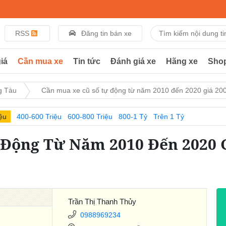
RSS
Đăng tin bán xe
iá
Cần mua xe
Tin tức
Đánh giá xe
Hãng xe
Sho
g Tàu
Cần mua xe cũ số tự động từ năm 2010 đến 2020 giá 200-
ệu
400-600 Triệu
600-800 Triệu
800-1 Tỷ
Trên 1 Tỷ
Động Từ Năm 2010 Đến 2020 Gi
Trần Thị Thanh Thủy
0988969234