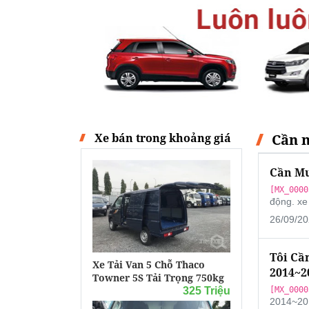
Xe bán trong khoảng giá
Cần m
Cần Mu
[MX_0000
động. xe 
26/09/20
Tôi Cầ
Xe Tải Van 5 Chỗ Thaco
2014~2
Towner 5S Tải Trọng 750kg
325 Triệu
[MX_0000
2014~201