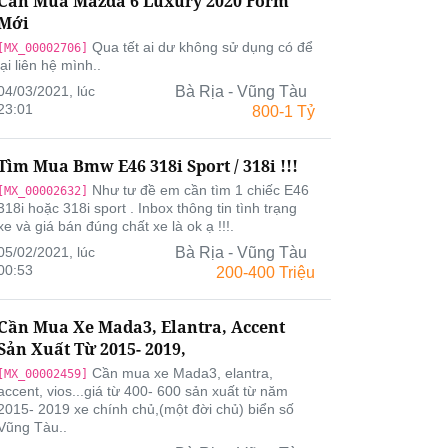
Cần Mua Mazda 6 Luxury 2020 Form
Mới
Qua tết ai dư không sử dụng có để
[MX_00002706]
lại liên hệ mình..
04/03/2021, lúc
Bà Rịa - Vũng Tàu
23:01
800-1 Tỷ
Tìm Mua Bmw E46 318i Sport / 318i !!!
Như tư đề em cần tìm 1 chiếc E46
[MX_00002632]
318i hoặc 318i sport . Inbox thông tin tình trạng
xe và giá bán đúng chất xe là ok ạ !!!.
05/02/2021, lúc
Bà Rịa - Vũng Tàu
00:53
200-400 Triệu
Cần Mua Xe Mada3, Elantra, Accent
Sản Xuất Từ 2015- 2019,
Cần mua xe Mada3, elantra,
[MX_00002459]
accent, vios...giá từ 400- 600 sản xuất từ năm
2015- 2019 xe chính chủ,(một đời chủ) biển số
Vũng Tàu..