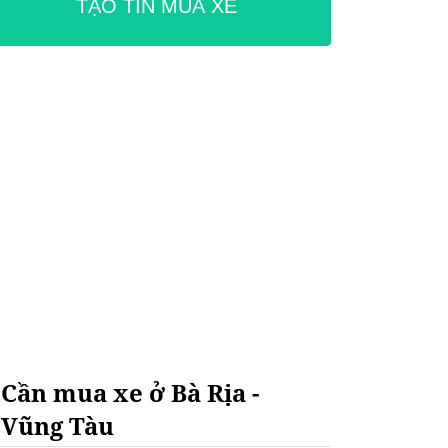
TẠO TIN MUA XE
Cần mua xe ở Bà Rịa -
Vũng Tàu