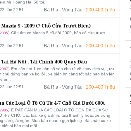
 em Mr Hoàng Hà, 50 tỏi.
22, lúc 22:51
Bà Rịa - Vũng Tàu
200-400 Triệu
 Mazda 5 - 2009 (7 Chỗ Cửa Trượt Điện)
Cần tìm xe Mazda 5 cũ đời 2009, bản có cửa trượt
2995]
22, lúc 22:51
Bà Rịa - Vũng Tàu
200-400 Triệu
 Tại Hà Nội , Tài Chính 400 Quay Đầu
Em cần tìm 1 xe bản số sàn cho rẻ về chạy dịch vụ , ưu
2987]
h chủ đứng bán xe ko lỗi , xe biển hn càng tốt bác nào bán lên
hệ em.
22, lúc 22:51
Bà Rịa - Vũng Tàu
200-400 Triệu
a Các Loại Ô Tô Cũ Từ 4-7 Chỗ Giá Dưới 600t
E RẤT CẦN MUA CÁC LOẠI Ô TÔ CON ĐÃ QUA SỬ
2985]
4-7 CHỖ. Các loại xe gia đình, taxi thanh lý hoặc xe trong
g cần giải ngân. Mua bán nhanh gọn lịch sự. Bác nào có xe
 biết ai bán mai mối.