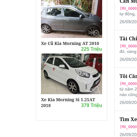
Cần Mu
[MX_0000
tự động,
26/09/20
Tài Ch
Xe Cũ Kia Morning AT 2010
[MX_0000
225 Triệu
đỏ, vàng
26/09/20
Tôi Cầ
[MX_0000
từ năm 2
nào cũng
Xe Kia Morning Si 1.25AT
26/09/20
2018
379 Triệu
Tìm Xe
[MX_0000
26/09/20