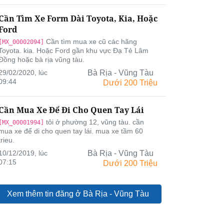
Cần Tìm Xe Form Dài Toyota, Kia, Hoặc
Ford
Cần tìm mua xe cũ các hãng
[MX_00002094]
Toyota. kia. Hoặc Ford gần khu vực Đạ Tẻ Lâm
Đồng hoặc bà rịa vũng tàu.
29/02/2020, lúc
Bà Rịa - Vũng Tàu
09:44
Dưới 200 Triệu
Cần Mua Xe Để Đi Cho Quen Tay Lái
tôi ở phường 12, vũng tàu. cần
[MX_00001994]
mua xe để di cho quen tay lái. mua xe tầm 60
trieu.
10/12/2019, lúc
Bà Rịa - Vũng Tàu
07:15
Dưới 200 Triệu
Xem thêm tin đăng ở Bà Rịa - Vũng Tàu