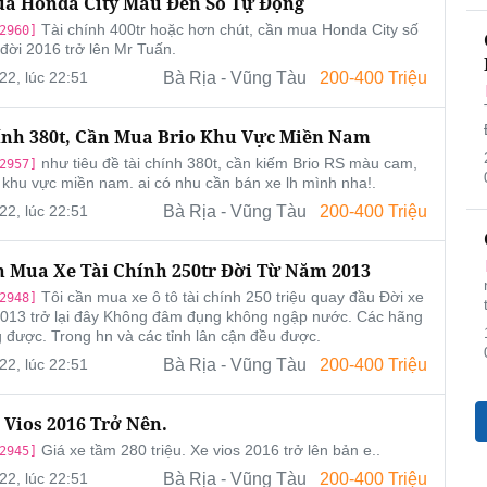
a Honda City Màu Đen Số Tự Động
Tài chính 400tr hoặc hơn chút, cần mua Honda City số
2960]
 đời 2016 trở lên Mr Tuấn.
22, lúc 22:51
Bà Rịa - Vũng Tàu
200-400 Triệu
ính 380t, Cần Mua Brio Khu Vực Miền Nam
như tiêu đề tài chính 380t, cần kiếm Brio RS màu cam,
2957]
 khu vực miền nam. ai có nhu cần bán xe lh mình nha!.
22, lúc 22:51
Bà Rịa - Vũng Tàu
200-400 Triệu
n Mua Xe Tài Chính 250tr Đời Từ Năm 2013
Tôi cần mua xe ô tô tài chính 250 triệu quay đầu Đời xe
2948]
013 trở lại đây Không đâm đụng không ngập nước. Các hãng
 được. Trong hn và các tỉnh lân cận đều được.
22, lúc 22:51
Bà Rịa - Vũng Tàu
200-400 Triệu
 Vios 2016 Trở Nên.
Giá xe tầm 280 triệu. Xe vios 2016 trở lên bản e..
2945]
22, lúc 22:51
Bà Rịa - Vũng Tàu
200-400 Triệu