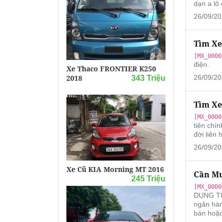
dạn a lô
26/09/20
Tìm Xe
[MX_0000
điện.
Xe Thaco FRONTIER K250
2018
26/09/20
343 Triệu
Tìm Xe
[MX_0000
tiên chín
đời liên 
26/09/20
Xe Cũ KIA Morning MT 2016
Cần Mu
245 Triệu
[MX_0000
DỤNG TỪ 
ngân hàn
bán hoặc