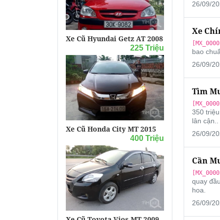
26/09/20
Xe Chí
Xe Cũ Hyundai Getz AT 2008
[MX_0000
225 Triệu
bao chuẩ
26/09/20
Tìm Mu
[MX_0000
350 triệ
lân cận..
Xe Cũ Honda City MT 2015
26/09/20
400 Triệu
Cần Mu
[MX_0000
quay đầu 
hoa.
26/09/20
Xe Cũ Toyota Vios MT 2009