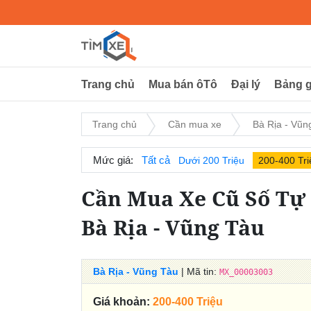
Trang chủ
Mua bán ôTô
Đại lý
Bảng g
Trang chủ
Cần mua xe
Bà Rịa - Vũn
Mức giá:
Tất cả
Dưới 200 Triệu
200-400 Tri
Cần Mua Xe Cũ Số Tự 
Bà Rịa - Vũng Tàu
Bà Rịa - Vũng Tàu
| Mã tin:
MX_00003003
Giá khoản:
200-400 Triệu