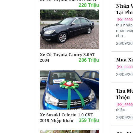
228 Triệu
Nhân V
Tại Phi
[MX_0000
thu nhập
nhân viê
cho .
26/09/20
Xe Cũ Toyota Camry 3.0AT
Mua Xe
2004
286 Triệu
[MX_0000
26/09/20
Thu Mu
Thiệu
[MX_0000
thiệu.
Xe Suzuki Celerio 1.0 CVT
26/09/20
2019 Nhập Khẩu
359 Triệu