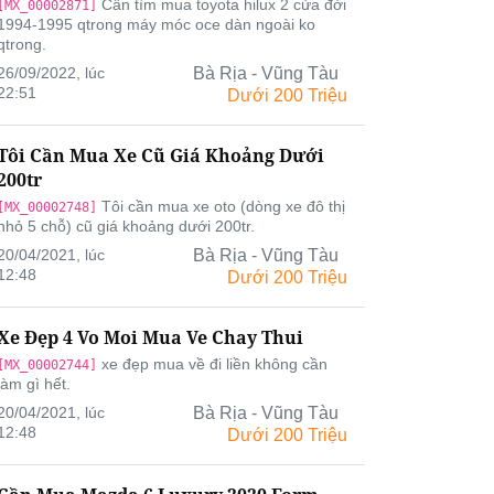
Cần tìm mua toyota hilux 2 cửa đời
[MX_00002871]
1994-1995 qtrong máy móc oce dàn ngoài ko
qtrong.
26/09/2022, lúc
Bà Rịa - Vũng Tàu
22:51
Dưới 200 Triệu
Tôi Cần Mua Xe Cũ Giá Khoảng Dưới
200tr
Tôi cần mua xe oto (dòng xe đô thị
[MX_00002748]
nhỏ 5 chỗ) cũ giá khoảng dưới 200tr.
20/04/2021, lúc
Bà Rịa - Vũng Tàu
12:48
Dưới 200 Triệu
Xe Đẹp 4 Vo Moi Mua Ve Chay Thui
xe đẹp mua về đi liền không cần
[MX_00002744]
làm gì hết.
20/04/2021, lúc
Bà Rịa - Vũng Tàu
12:48
Dưới 200 Triệu