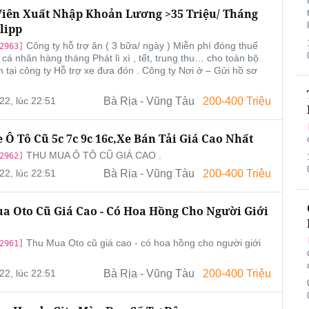
iên Xuất Nhập Khoản Lương >35 Triệu/ Tháng
lipp
Công ty hỗ trợ ăn ( 3 bữa/ ngày ) Miễn phí đóng thuế
2963]
 cá nhân hàng tháng Phát lì xì , tết, trung thu… cho toàn bộ
n tại công ty Hỗ trợ xe đưa đón . Công ty Nơi ở – Gửi hồ sơ
22, lúc 22:51
Bà Rịa - Vũng Tàu
200-400 Triệu
 Ô Tô Cũ 5c 7c 9c 16c,xe Bán Tải Giá Cao Nhất
THU MUA Ô TÔ CŨ GIÁ CAO .
2962]
22, lúc 22:51
Bà Rịa - Vũng Tàu
200-400 Triệu
a Oto Cũ Giá Cao - Có Hoa Hồng Cho Người Giới
Thu Mua Oto cũ giá cao - có hoa hồng cho người giới
2961]
22, lúc 22:51
Bà Rịa - Vũng Tàu
200-400 Triệu