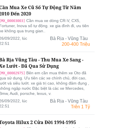
Cần Mua Xe Cũ Số Tự Động Từ Năm
2010 Đến 2020
Cần mua xe dòng CR-V, CX5,
[MX_00003003]
Fortuner, Inova số tự động. xe gia đình đi, ưu tiên
xe không qua trung gian..
26/09/2022, lúc
Bà Rịa - Vũng Tàu
22:51
200-400 Triệu
Bà Rịa Vũng Tàu - Thu Mua Xe Sang -
Xe Lướt - Đã Qua Sử Dụng
Bên em cần mua thêm xe Oto đã
[MX_00002975]
qua sử dụng. Ưu tiên các xe chính chủ, đời cao,
lướt và siêu lướt. xe giá trị cao, không đâm đụng ,
không ngập nước Đặc biệt là các xe Mercedes,
Bmw, Audi, porsche, lexus, v.
26/09/2022, lúc
Bà Rịa - Vũng Tàu
22:51
Trên 1 Tỷ
Toyota Hilux 2 Cửa Đời 1994-1995