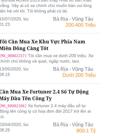
Hyundai Accent 2019.bản thấp nhất số sàn.màu
trắng. Vậy ai có xe chính chủ muốn bán vui lòng
liên hệ với tôi. Tôi không phải cò lái.
15/07/2020, lúc
Bà Rịa - Vũng Tàu
01:23
200-400 Triệu
Tôi Cần Mua Xe Khu Vực Phía Nam
Miền Đông Càng Tốt
Tôi cần mua xe dưới 200 triệu. Xe
[MX_00002237]
chính chủ không và quẹt, ngập nước, taxi.
13/05/2020, lúc
Bà Rịa - Vũng Tàu
08:15
Dưới 200 Triệu
Cần Mua Xe Fortuner 2.4 Số Tự Động
Máy Dầu Tên Công Ty
Xe fortuner 2.4 máy dầu số tự
[MX_00002166]
động tên công ty có hóa đơn đời 2017 trở lên ai
có.
03/04/2020, lúc
Bà Rịa - Vũng Tàu
08:25
800-1 Tỷ