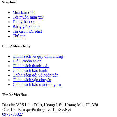
Sản phẩm
Mua bán ô tô
Tôi muốn mua xe?
Đại lý bán xe
Bảng giá xe ô tô
Tra cứu mức phạt
Thủ tục
Hỗ trợ Khách hàng
Chính sách và quy định chung
Điều khoản salon
Chính sách thanh toán
Chính sách bảo hành
Chính sách đổi và hoàn tiền
Chính sách vận chuyển
Chính sách bảo mật thông tin
Tìm Xe Việt Nam
Địa chỉ: VP6 Linh Đàm, Hoàng Liệt, Hoàng Mai, Hà Nội
© 2019 - Bản quyền thuộc về TimXe.Net
0975730827