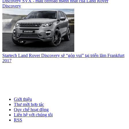
Discovery SVX - mẫu offroad mạnh nhất của Land Rover
Discovery
Startech Land Rover Discovery sẽ “góp vui” tại triển lãm Frankfurt
2017
Giới thiệu
Thư mời hợp tác
Quy chế hoạt động
Liên hệ với chúng tôi
RSS