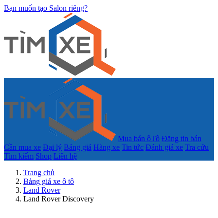
Bạn muốn tạo Salon riêng?
Mua bán ôTô
Đăng tin bán
Cần mua xe
Đại lý
Bảng giá
Hãng xe
Tin tức
Đánh giá xe
Tra cứu
Tìm kiếm
Shop
Liên hệ
Trang chủ
Bảng giá xe ô tô
Land Rover
Land Rover Discovery