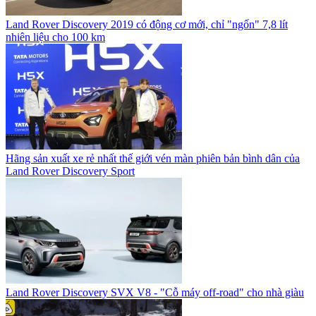
Land Rover Discovery 2019 có động cơ mới, chỉ "ngốn" 7,8 lít
nhiên liệu cho 100 km
Hãng sản xuất xe rẻ nhất thế giới vén màn phiên bản bình dân của
Land Rover Discovery Sport
Land Rover Discovery SVX V8 - "Cỗ máy off-road" cho nhà giàu