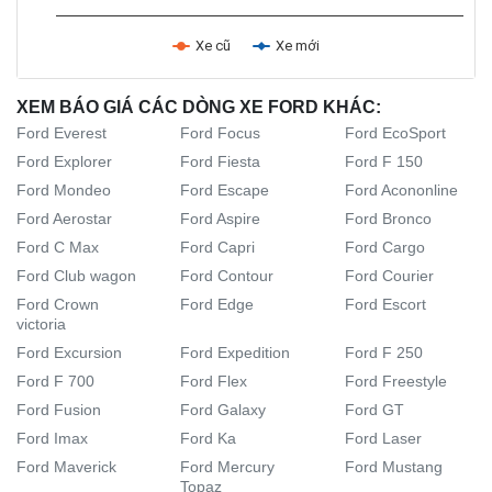
Xe cũ
Xe mới
XEM BÁO GIÁ CÁC DÒNG XE FORD KHÁC:
Ford Everest
Ford Focus
Ford EcoSport
Ford Explorer
Ford Fiesta
Ford F 150
Ford Mondeo
Ford Escape
Ford Acononline
Ford Aerostar
Ford Aspire
Ford Bronco
Ford C Max
Ford Capri
Ford Cargo
Ford Club wagon
Ford Contour
Ford Courier
Ford Crown
Ford Edge
Ford Escort
victoria
Ford Excursion
Ford Expedition
Ford F 250
Ford F 700
Ford Flex
Ford Freestyle
Ford Fusion
Ford Galaxy
Ford GT
Ford Imax
Ford Ka
Ford Laser
Ford Maverick
Ford Mercury
Ford Mustang
Topaz