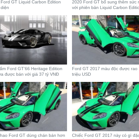
 Ford GT Liquid Carbon Edition
2020 Ford GT bổ sung thêm sức
 diện
với phiên bản Liquid Carbon Editi
ẩm Ford GT'66 Heritage Edition
Ford GT 2017 màu độc được rao 
a được bán với giá 37 tỷ VNĐ
triệu USD
thao Ford GT dùng chán bán hơn
Chiếc Ford GT 2017 này có gì đặc