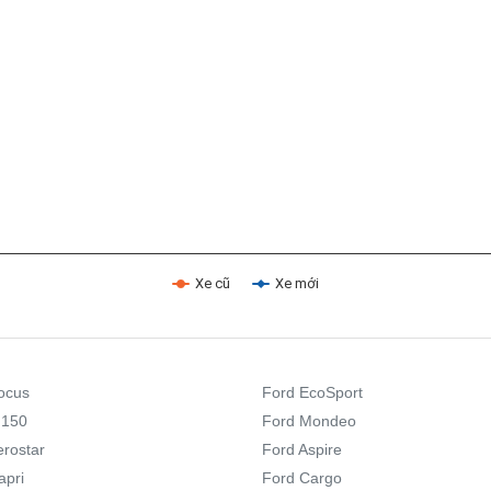
Xe cũ
Xe mới
:
ocus
Ford EcoSport
 150
Ford Mondeo
erostar
Ford Aspire
apri
Ford Cargo