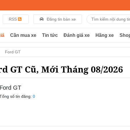
RSS
Đăng tin bán xe
iá
Cần mua xe
Tin tức
Đánh giá xe
Hãng xe
Sho
Ford GT
rd GT Cũ, Mới Tháng 08/2026
Ford GT
Tổng số tin đăng:
0