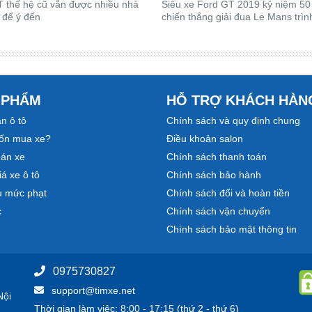
 thế hệ cũ vẫn được nhiều nhà
Siêu xe Ford GT 2019 kỷ niệm 5
 để ý đến
chiến thắng giải đua Le Mans trìn
 PHẨM
HỖ TRỢ KHÁCH HÀN
n ô tô
Chính sách và quy định chung
ốn mua xe?
Điều khoản salon
bán xe
Chính sách thanh toán
á xe ô tô
Chính sách bảo hành
u mức phạt
Chính sách đổi và hoàn tiền
c
Chính sách vận chuyển
Chính sách bảo mật thông tin
0975730827
support@timxe.net
Nội
Thời gian làm việc: 8:00 - 17:15 (thứ 2 - thứ 6)