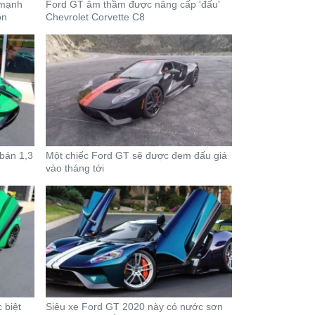
 mạnh
Ford GT âm thầm được nâng cấp 'đấu'
on
Chevrolet Corvette C8
bán 1,3
Một chiếc Ford GT sẽ được đem đấu giá
vào tháng tới
 biệt
Siêu xe Ford GT 2020 này có nước sơn