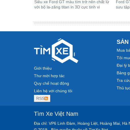
Siêu xe Ford GT màu tím trở nên chất lừ
Ford GT
với bộ la-zăng titan in 3D cực tinh vi
sưu tập
SẢN
Mua bá
Tôi mu
Đại lý 
Giới thiệu
Bảng gi
Thư mời hợp tác
Tra cứ
Quy chế hoạt động
Thủ tụ
Liên hệ với chúng tôi
RSS
Tìm Xe Việt Nam
Địa chỉ: VP6 Linh Đàm, Hoàng Liệt, Hoàng Mai, Hà 
© 2019 - Bản quyền thuộc về TimXe.Net