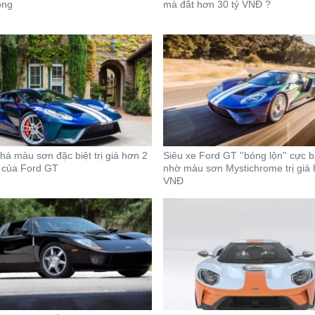
ồng
mà đắt hơn 30 tỷ VNĐ ?
á màu sơn đặc biệt trị giá hơn 2
Siêu xe Ford GT ''bóng lộn'' cực 
 của Ford GT
nhờ màu sơn Mystichrome trị giá 
VNĐ