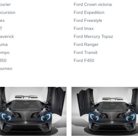
ourier
Ford Crown victoria
xcursion
Ford Expedition
lex
Ford Freestyle
GT
Ford Imax
averick
Ford Mercury Topaz
Puma
Ford Ranger
Tempo
Ford Transit
350
Ford F450
ourneo