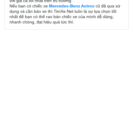
với giá cả tốt nhất trên thị trường .
Nếu bạn có chiếc xe
Mercedes-Benz Actros
cũ đã qua sử
dụng và cần bán xe thì TimXe.Net luôn là sự lựa chọn tốt
nhất để bạn có thể rao bán chiếc xe của mình dễ dàng,
nhanh chóng, đạt hiệu quả tức thì.