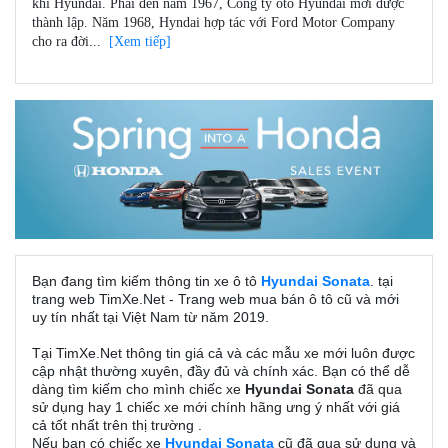
khí Hyundai. Phải đến năm 1967, Công ty ôtô Hyundai mới được
thành lập. Năm 1968, Hyndai hợp tác với Ford Motor Company
cho ra đời...
[Xem tiếp]
Bạn đang tìm kiếm thông tin xe ô tô
Hyundai Sonata
. tại
trang web TimXe.Net - Trang web mua bán ô tô cũ và mới
uy tín nhất tại Việt Nam từ năm 2019.
Tại TimXe.Net thông tin giá cả và các mẫu xe mới luôn được
cập nhật thường xuyên, đầy đủ và chính xác. Bạn có thể dễ
dàng tìm kiếm cho mình chiếc xe
Hyundai Sonata
đã qua
sử dụng hay 1 chiếc xe mới chính hãng ưng ý nhất với giá
cả tốt nhất trên thị trường .
Nếu bạn có chiếc xe
Hyundai Sonata
cũ đã qua sử dụng và