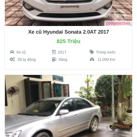
D0000003543
Xe cũ Hyundai Sonata 2.0AT 2017
825 Triệu
Xe cũ
2017
Trong nước
Số tự động
Xăng
11,000 Km