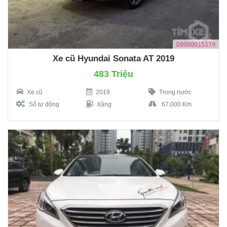
D0000015179
Xe cũ Hyundai Sonata AT 2019
483 Triệu
Xe cũ
2019
Trong nước
Số tự động
Xăng
67,000 Km