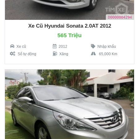
D0000004294
Xe Cũ Hyundai Sonata 2.0AT 2012
565 Triệu
Xe cũ
2012
Nhập khẩu
Số tự động
Xăng
65,000 Km