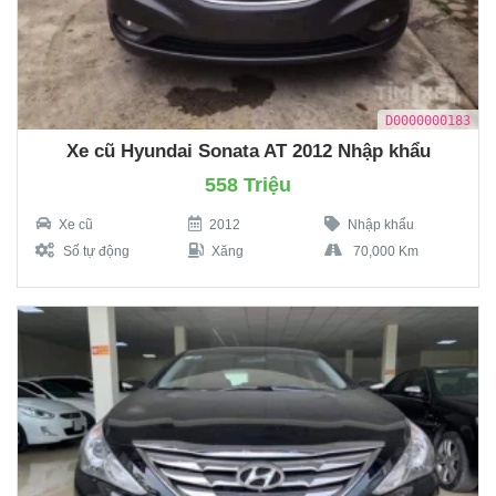
D0000000183
Xe cũ Hyundai Sonata AT 2012 Nhập khẩu
558 Triệu
Xe cũ
2012
Nhập khẩu
Số tự động
Xăng
70,000 Km