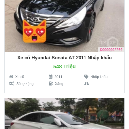
D0000002260
Xe cũ Hyundai Sonata AT 2011 Nhập khẩu
548 Triệu
Xe cũ
2011
Nhập khẩu
Số tự động
Xăng
-:-