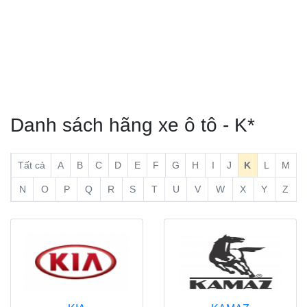
Danh sách hãng xe ô tô - K*
Tất cả
A
B
C
D
E
F
G
H
I
J
K
L
M
N
O
P
Q
R
S
T
U
V
W
X
Y
Z