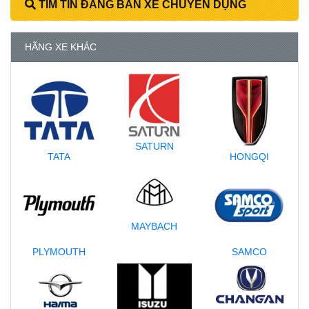
TÌM TIN ĐĂNG BÁN XE CHUYÊN DỤNG
HÃNG XE KHÁC
SATURN
TATA
HONGQI
MAYBACH
PLYMOUTH
SAMCO