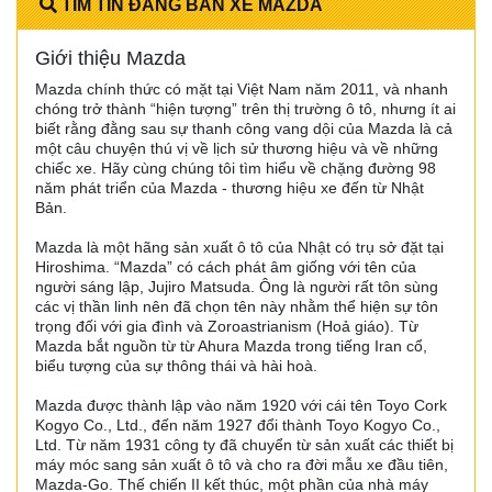
TÌM TIN ĐĂNG BÁN XE MAZDA
Giới thiệu Mazda
Mazda chính thức có mặt tại Việt Nam năm 2011, và nhanh
chóng trở thành “hiện tượng” trên thị trường ô tô, nhưng ít ai
biết rằng đằng sau sự thanh công vang dội của Mazda là cả
một câu chuyện thú vị về lịch sử thương hiệu và về những
chiếc xe. Hãy cùng chúng tôi tìm hiểu về chặng đường 98
năm phát triển của Mazda - thương hiệu xe đến từ Nhật
Bản.
Mazda là một hãng sản xuất ô tô của Nhật có trụ sở đặt tại
Hiroshima. “Mazda” có cách phát âm giống với tên của
người sáng lập, Jujiro Matsuda. Ông là người rất tôn sùng
các vị thần linh nên đã chọn tên này nhằm thể hiện sự tôn
trọng đối với gia đình và Zoroastrianism (Hoả giáo). Từ
Mazda bắt nguồn từ từ Ahura Mazda trong tiếng Iran cổ,
biểu tượng của sự thông thái và hài hoà.
Mazda được thành lập vào năm 1920 với cái tên Toyo Cork
Kogyo Co., Ltd., đến năm 1927 đổi thành Toyo Kogyo Co.,
Ltd. Từ năm 1931 công ty đã chuyển từ sản xuất các thiết bị
máy móc sang sản xuất ô tô và cho ra đời mẫu xe đầu tiên,
Mazda-Go. Thế chiến II kết thúc, một phần của nhà máy