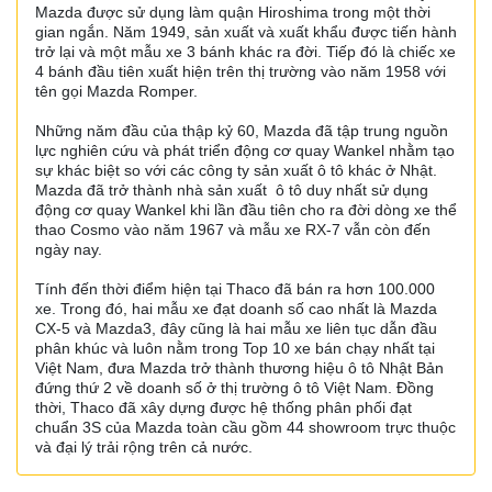
Mazda được sử dụng làm quận Hiroshima trong một thời
gian ngắn. Năm 1949, sản xuất và xuất khẩu được tiến hành
trở lại và một mẫu xe 3 bánh khác ra đời. Tiếp đó là chiếc xe
4 bánh đầu tiên xuất hiện trên thị trường vào năm 1958 với
tên gọi Mazda Romper.
Những năm đầu của thập kỷ 60, Mazda đã tập trung nguồn
lực nghiên cứu và phát triển động cơ quay Wankel nhằm tạo
sự khác biệt so với các công ty sản xuất ô tô khác ở Nhật.
Mazda đã trở thành nhà sản xuất ô tô duy nhất sử dụng
động cơ quay Wankel khi lần đầu tiên cho ra đời dòng xe thể
thao Cosmo vào năm 1967 và mẫu xe RX-7 vẫn còn đến
ngày nay.
Tính đến thời điểm hiện tại Thaco đã bán ra hơn 100.000
xe. Trong đó, hai mẫu xe đạt doanh số cao nhất là Mazda
CX-5 và Mazda3, đây cũng là hai mẫu xe liên tục dẫn đầu
phân khúc và luôn nằm trong Top 10 xe bán chạy nhất tại
Việt Nam, đưa Mazda trở thành thương hiệu ô tô Nhật Bản
đứng thứ 2 về doanh số ở thị trường ô tô Việt Nam. Đồng
thời, Thaco đã xây dựng được hệ thống phân phối đạt
chuẩn 3S của Mazda toàn cầu gồm 44 showroom trực thuộc
và đại lý trải rộng trên cả nước.