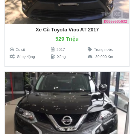
D0000005632
Xe Cũ Toyota Vios AT 2017
529 Triệu
Xe cũ
2017
Trong nước
Số tự động
Xăng
30,000 Km