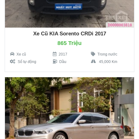
D0000003818
Xe Cũ KIA Sorento CRDi 2017
865 Triệu
Xe cũ
2017
Trong nước
Số tự động
Dầu
45,000 Km