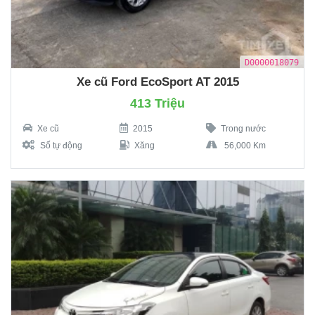
D0000018079
Xe cũ Ford EcoSport AT 2015
413 Triệu
Xe cũ
2015
Trong nước
Số tự động
Xăng
56,000 Km