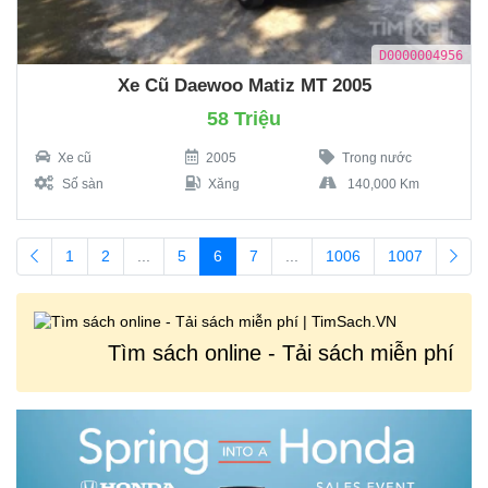
D0000004956
Xe Cũ Daewoo Matiz MT 2005
58 Triệu
Xe cũ
2005
Trong nước
Số sàn
Xăng
140,000 Km
1
2
...
5
6
7
...
1006
1007
Tìm sách online - Tải sách miễn phí