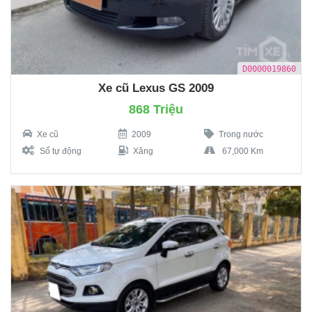
D0000019860
Xe cũ Lexus GS 2009
868 Triệu
Xe cũ
2009
Trong nước
Số tự động
Xăng
67,000 Km