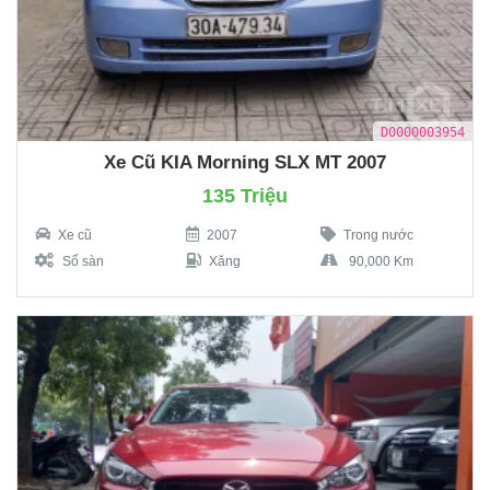
D0000003954
Xe Cũ KIA Morning SLX MT 2007
135 Triệu
Xe cũ
2007
Trong nước
Số sàn
Xăng
90,000 Km