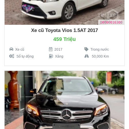
D0000016300
Xe cũ Toyota Vios 1.5AT 2017
459 Triệu
Xe cũ
2017
Trong nước
Số tự động
Xăng
50,000 Km