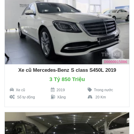
D0000015086
Xe cũ Mercedes-Benz S class S450L 2019
3 Tỷ 850 Triệu
Xe cũ
2019
Trong nước
Số tự động
Xăng
20 Km