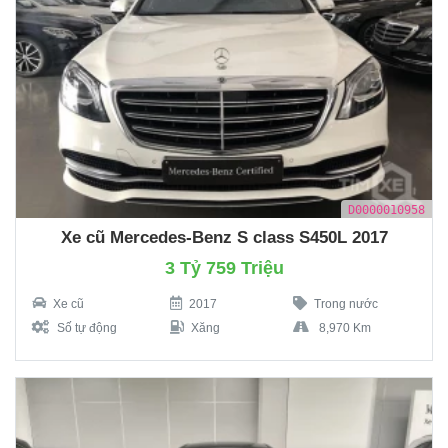
D0000010958
Xe cũ Mercedes-Benz S class S450L 2017
3 Tỷ 759 Triệu
Xe cũ
2017
Trong nước
Số tự động
Xăng
8,970 Km