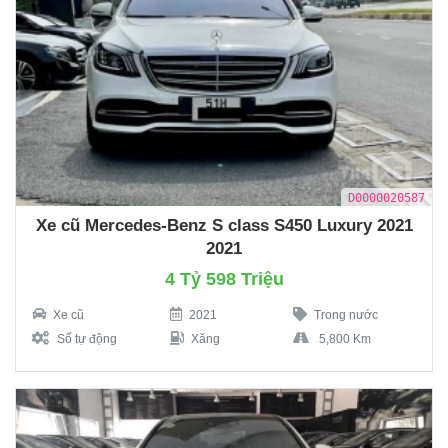
D0000020587
Xe cũ Mercedes-Benz S class S450 Luxury 2021
2021
4 Tỷ 598 Triệu
Xe cũ
2021
Trong nước
Số tự động
Xăng
5,800 Km