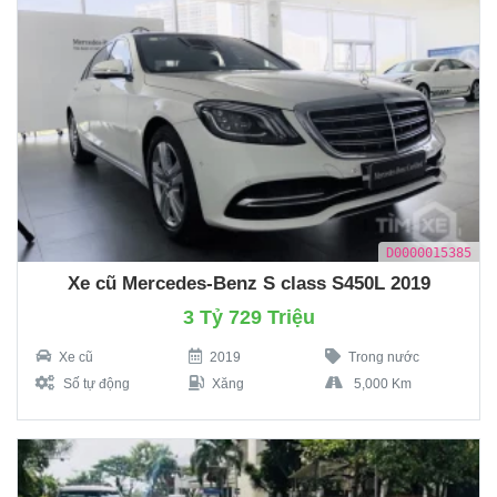
D0000015385
Xe cũ Mercedes-Benz S class S450L 2019
3 Tỷ 729 Triệu
Xe cũ
2019
Trong nước
Số tự động
Xăng
5,000 Km