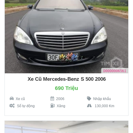
D0000006561
Xe Cũ Mercedes-Benz S 500 2006
690 Triệu
Xe cũ
2006
Nhập khẩu
Số tự động
Xăng
130,000 Km