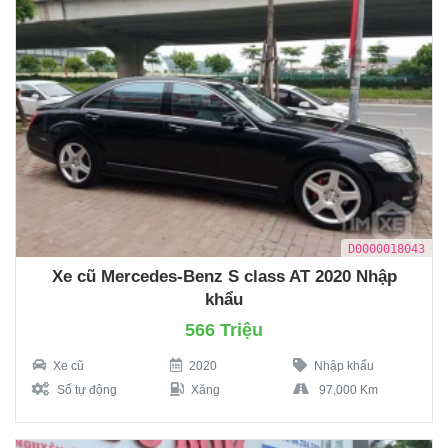
D0000018043
Xe cũ Mercedes-Benz S class AT 2020 Nhập
khẩu
566 Triệu
Xe cũ
2020
Nhập khẩu
Số tự động
Xăng
97,000 Km