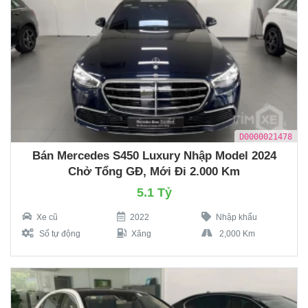
D0000021478
Bán Mercedes S450 Luxury Nhập Model 2024
Chở Tổng GĐ, Mới Đi 2.000 Km
5.1 Tỷ
Xe cũ
2022
Nhập khẩu
Số tự động
Xăng
2,000 Km