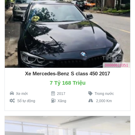
D0000013351
Xe Mercedes-Benz S class 450 2017
7 Tỷ 168 Triệu
Xe mới
2017
Trong nước
Số tự động
Xăng
2,000 Km