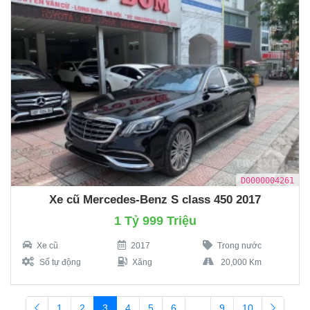
D0000004261
Xe cũ Mercedes-Benz S class 450 2017
1 Tỷ 999 Triệu
Xe cũ
2017
Trong nước
Số tự động
Xăng
20,000 Km
1
2
3
4
5
6
...
9
10