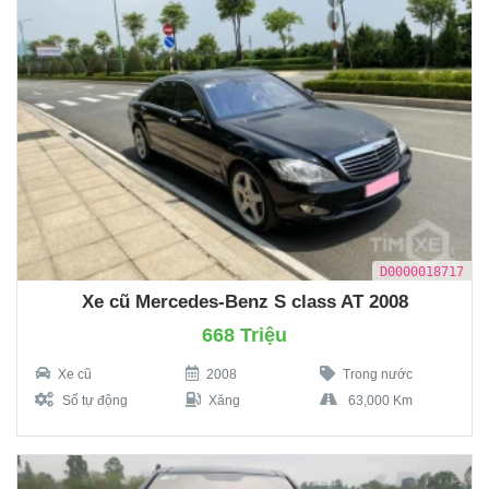
D0000018717
Xe cũ Mercedes-Benz S class AT 2008
668 Triệu
Xe cũ
2008
Trong nước
Số tự động
Xăng
63,000 Km