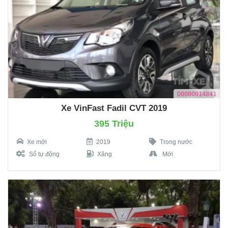
D0000014841
Xe VinFast Fadil CVT 2019
395 Triệu
Xe mới
2019
Trong nước
Số tự động
Xăng
Mới