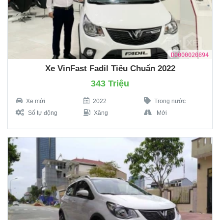
D0000020894
Xe VinFast Fadil Tiêu Chuẩn 2022
343 Triệu
Xe mới
2022
Trong nước
Số tự động
Xăng
Mới