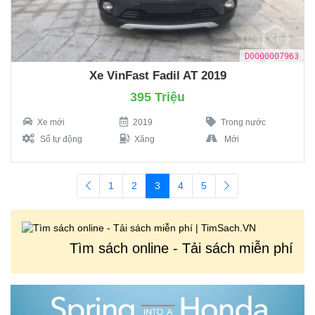
D0000007963
Xe VinFast Fadil AT 2019
395 Triệu
Xe mới
2019
Trong nước
Số tự động
Xăng
Mới
1
2
3
4
5
Tìm sách online - Tải sách miễn phí