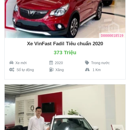
D0000018519
Xe VinFast Fadil Tiêu chuẩn 2020
373 Triệu
Xe mới
2020
Trong nước
Số tự động
Xăng
1 Km