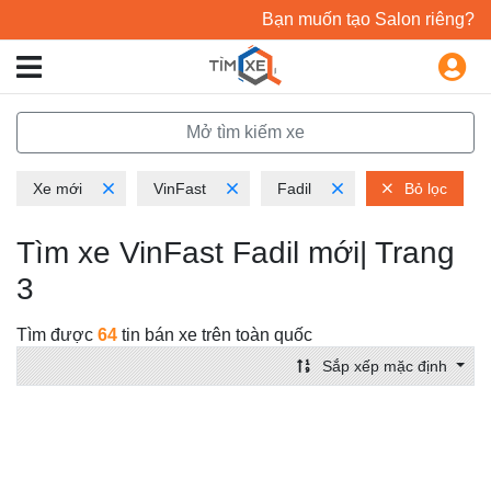
Bạn muốn tạo Salon riêng?
Mở tìm kiếm xe
Xe mới
VinFast
Fadil
Bỏ lọc
Tìm xe VinFast Fadil mới| Trang
3
Tìm được
64
tin bán xe trên toàn quốc
Sắp xếp mặc định