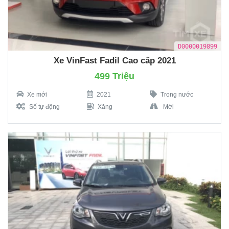
D0000019899
Xe VinFast Fadil Cao cấp 2021
499 Triệu
Xe mới
2021
Trong nước
Số tự động
Xăng
Mới