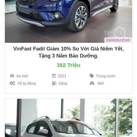
D0000020509
VinFast Fadil Giảm 10% So Với Giá Niêm Yết,
Tặng 3 Năm Bảo Dưỡng.
382 Triệu
Xe mới
2021
Trong nước
Số tự động
Xăng
Mới