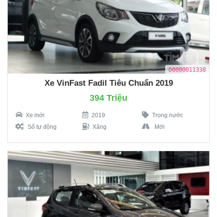
D0000011338
Xe VinFast Fadil Tiêu Chuẩn 2019
394 Triệu
Xe mới
2019
Trong nước
Số tự động
Xăng
Mới