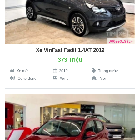
D0000018324
Xe VinFast Fadil 1.4AT 2019
373 Triệu
Xe mới
2019
Trong nước
Số tự động
Xăng
Mới