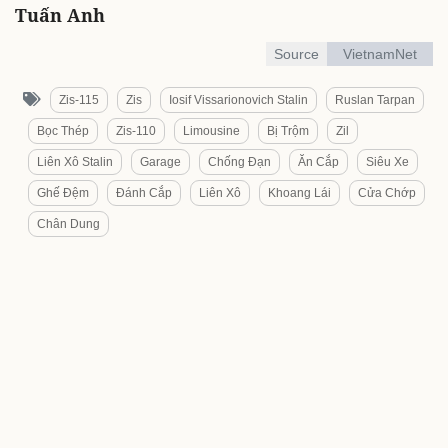
Tuấn Anh
Source
VietnamNet
Zis-115
Zis
Iosif Vissarionovich Stalin
Ruslan Tarpan
Bọc Thép
Zis-110
Limousine
Bị Trộm
Zil
Liên Xô Stalin
Garage
Chống Đạn
Ăn Cắp
Siêu Xe
Ghế Đệm
Đánh Cắp
Liên Xô
Khoang Lái
Cửa Chớp
Chân Dung