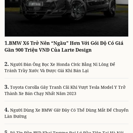
1.
BMW X6 Trở Nên “ngầu” Hơn Với Gói Độ Có Giá
Gần 900 Triệu VNĐ Của Larte Design
2.
Người Đàn Ông Bọc Xe Honda Civic Bằng Ni Lông Để
Tránh Trầy Xước Và Được Giá Khi Bán Lại
3.
Toyota Corolla Gây Tranh Cãi Khi Vượt Tesla Model Y Trở
Thành Xe Bán Chạy Nhất Năm 2023
4.
Người Dùng Xe BMW Giờ Đây Có Thể Dùng Mắt Để Chuyển
Làn Đường
5.
Rộ Tin Đồn BYD Khai Trương Đại Lý Đầu Tiên Tại Hà Nội