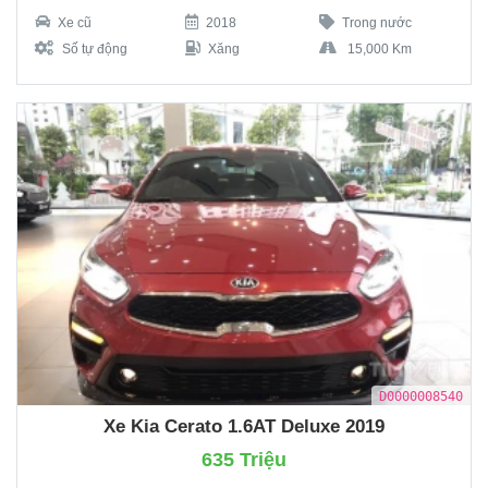
Xe cũ
2018
Trong nước
Số tự động
Xăng
15,000 Km
D0000008540
Xe Kia Cerato 1.6AT Deluxe 2019
635 Triệu