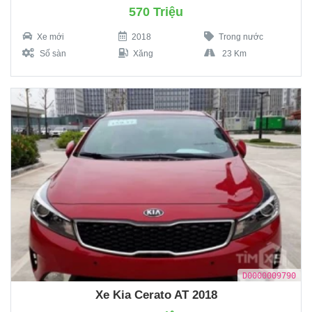
570 Triệu
Xe mới
2018
Trong nước
Số sàn
Xăng
23 Km
D0000009790
Xe Kia Cerato AT 2018