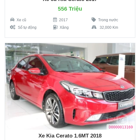
556 Triệu
Xe cũ
2017
Trong nước
Số tự động
Xăng
32,000 Km
D0000013169
Xe Kia Cerato 1.6MT 2018