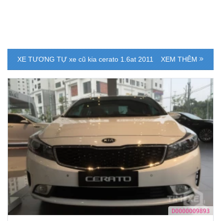
XE TƯƠNG TỰ
xe cũ kia cerato 1.6at 2011
XEM THÊM
D0000009893