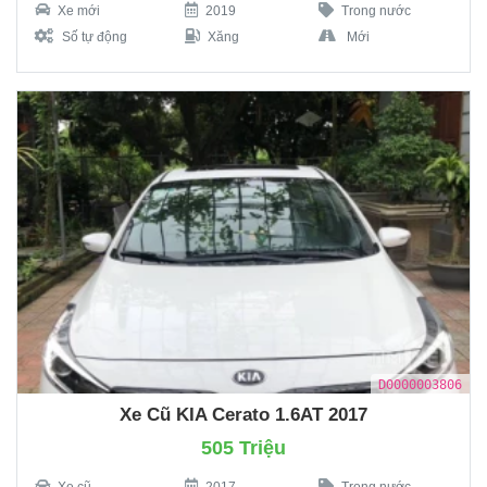
Xe mới
2019
Trong nước
Số tự động
Xăng
Mới
D0000003806
Xe Cũ KIA Cerato 1.6AT 2017
505 Triệu
Xe cũ
2017
Trong nước