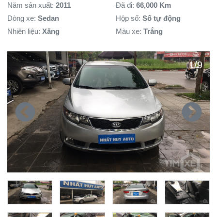
Năm sản xuất
:
2011
Đã đi:
66,000 Km
Dòng xe
:
Sedan
Hộp số
:
Số tự động
Nhiên liệu
:
Xăng
Màu xe:
Trắng
1
/
9