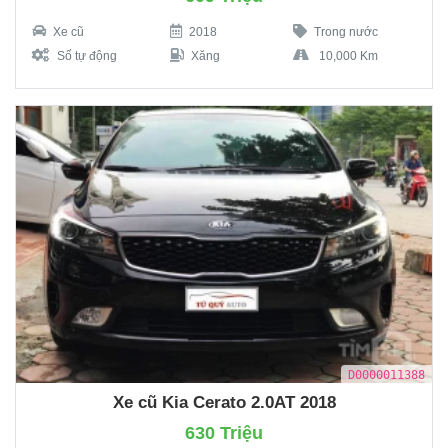
Xe cũ
2018
Trong nước
Số tự động
Xăng
10,000 Km
D0000011388
Xe cũ Kia Cerato 2.0AT 2018
630 Triệu