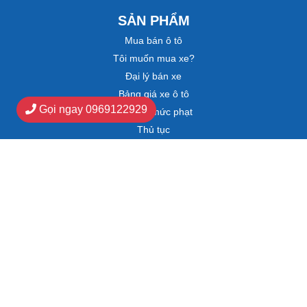
SẢN PHẨM
Mua bán ô tô
Tôi muốn mua xe?
Đại lý bán xe
Bảng giá xe ô tô
Gọi ngay 0969122929
Tra cứu mức phạt
Thủ tục
HỖ TRỢ KHÁCH HÀNG
Chính sách và quy định chung
Điều khoản salon
Chính sách thanh toán
Chính sách bảo hành
Chính sách đổi và hoàn tiền
Chính sách vận chuyển
Chính sách bảo mật thông tin