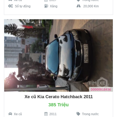
Số tự động
Xăng
20,000 Km
D0000018436
Xe cũ Kia Cerato Hatchback 2011
385 Triệu
Xe cũ
2011
Trong nước