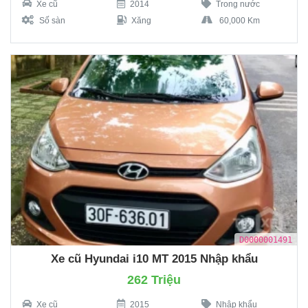
Xe cũ
2014
Trong nước
Số sàn
Xăng
60,000 Km
D0000001491
Xe cũ Hyundai i10 MT 2015 Nhập khẩu
262 Triệu
Xe cũ
2015
Nhập khẩu