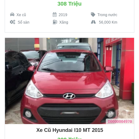
308 Triệu
Xe cũ
2019
Trong nước
Số sàn
Xăng
56,000 Km
D0000004970
Xe Cũ Hyundai I10 MT 2015