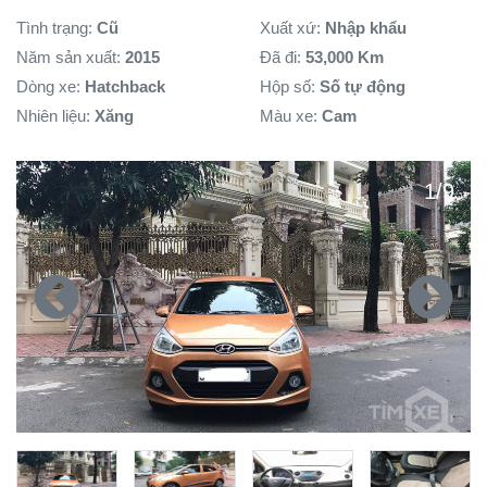
Tình trạng
:
Cũ
Xuất xứ
:
Nhập khẩu
Năm sản xuất
:
2015
Đã đi:
53,000 Km
Dòng xe
:
Hatchback
Hộp số
:
Số tự động
Nhiên liệu
:
Xăng
Màu xe:
Cam
1
/
9