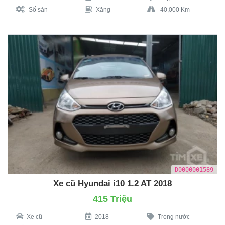
Số sàn
Xăng
40,000 Km
D0000001589
Xe cũ Hyundai i10 1.2 AT 2018
415 Triệu
Xe cũ
2018
Trong nước