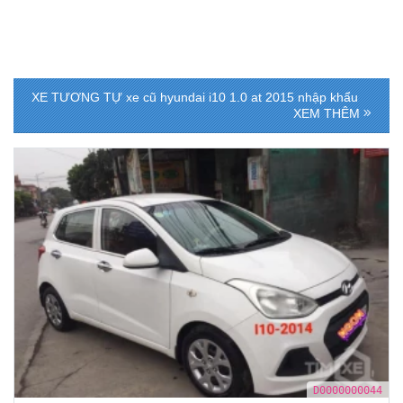
XE TƯƠNG TỰ
xe cũ hyundai i10 1.0 at 2015 nhập khẩu
XEM THÊM
D0000000044