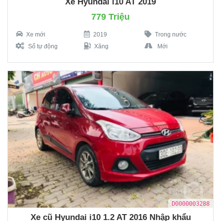
Xe Hyundai i10 AT 2019
779 Triệu
Xe mới
2019
Trong nước
Số tự động
Xăng
Mới
D0000003288
Xe cũ Hyundai i10 1.2 AT 2016 Nhập khẩu