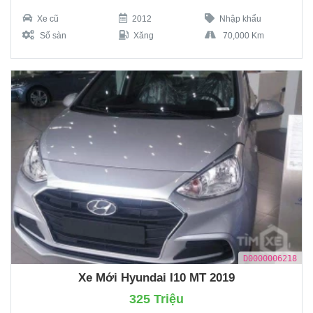
Xe cũ
2012
Nhập khẩu
Số sàn
Xăng
70,000 Km
D0000006218
Xe Mới Hyundai I10 MT 2019
325 Triệu