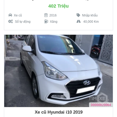
402 Triệu
Xe cũ
2016
Nhập khẩu
Số tự động
Xăng
40,000 Km
D0000020064
Xe cũ Hyundai i10 2019