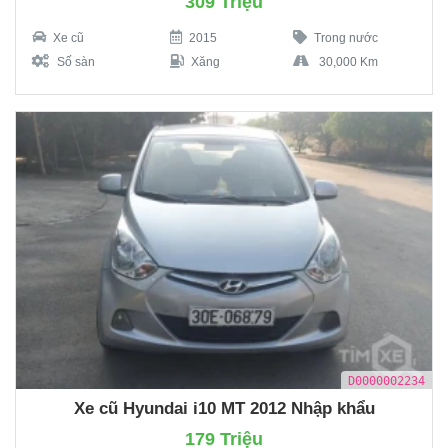
309 Triệu
Xe cũ
2015
Trong nước
Số sàn
Xăng
30,000 Km
D0000002234
Xe cũ Hyundai i10 MT 2012 Nhập khẩu
179 Triệu