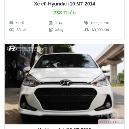
Xe cũ Hyundai i10 MT 2014
238 Triệu
Xe cũ
2014
Trong nước
Số sàn
Xăng
60,000 Km
D0000011883