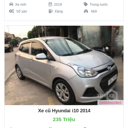
Xe mới
2019
Trong nước
Số sàn
Xăng
Mới
D0000003405
Xe cũ Hyundai i10 2014
235 Triệu