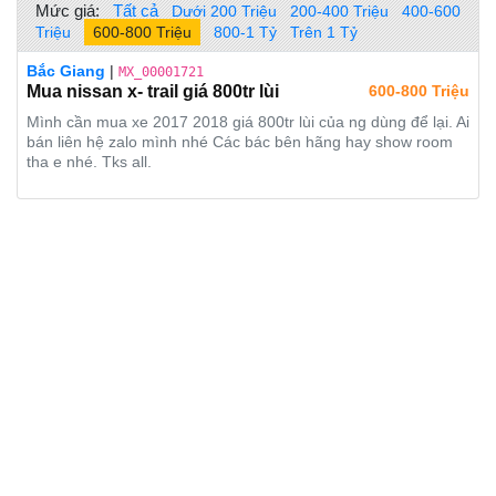
Mức giá:
Tất cả
Dưới 200 Triệu
200-400 Triệu
400-600
Triệu
600-800 Triệu
800-1 Tỷ
Trên 1 Tỷ
Bắc Giang
|
MX_00001721
Mua nissan x- trail giá 800tr lùi
600-800 Triệu
Mình cần mua xe 2017 2018 giá 800tr lùi của ng dùng để lại. Ai
bán liên hệ zalo mình nhé Các bác bên hãng hay show room
tha e nhé. Tks all.